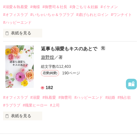
過去の傷から、二度と会いたくないと思っていた哲平に

#溺愛＆執着愛
#俺様
#御曹司＆社長
#身ごもり＆妊娠
#イケメン
運命のような再会を果たす。

#オフィスラブ
#いちゃいちゃ＆ラブラブ
#虐げられヒロイン
#ワンナイト
そして、ひょんなことから

#ハッピーエンド
酔った勢いで一夜を共にしてしまった。

表紙を見る
さらに、美桜が初めてだと知った哲平は

『責任をとる、結婚しよう』と真っ直ぐに告げてきた。

　おかしな噂を流されて前の職場でうまくいかなかった梅田美
戸惑う美桜とは裏腹に、好きという気持ちを隠すことなく

返事も溺愛もキスのあとで
完
桜は、海外で傷心旅行をしていたところ、日本人美青年と出会
甘やかしてくる。

い、酒の勢いもあり一夜限りの関係となる。

遊野煌
／著
　帰国後、美桜は新しい職場でワンナイトした美青年と再会。
そんなある日、哲平は美桜がストーカー被害に

総文字数/112,403
なんと彼の正体は、とある財閥御曹司にも関わらず、一族を離
遭っていることを知る。

190ページ
恋愛(純愛)
れて起業した新進気鋭の実業家、社内でも冷徹だと評判な社長
美桜を守るため、哲平は同居を提案してきて――。

――御影恭司その人だったのだ――！

　なぜか恭司から飼い猫の世話係を命じられた美桜は、猫の世
182
話を口実にしばしば呼び出された上、二人はいわゆる身体だけ
夏木美桜(なつきみお)

#オフィスラブ
#溺愛
#執着愛
#御曹司
#ハッピーエンド
#結婚
#独占欲
✕

#ラブラブ
#職業ヒーロー
#上司
鳴海哲平 (なるみてっぺい)

表紙を見る
作品を読む
止まっていたはずの二人の時間が、再び動き出す。

舞川雛子（26）は大手お菓子メーカー、三日月製菓コーポレー
再会から始まる、溺愛ラブ。

ションの企画戦略室で働いている。

また雛子には2年前から付き合いはじめ、半年前から同棲を始