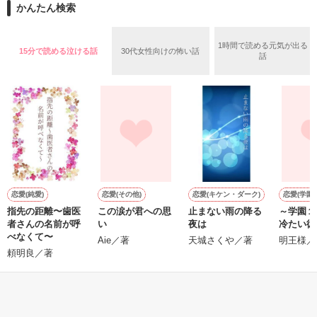
2026.6.5～2026.7.25

かんたん検索
めた、同期で恋人の石垣守（26）がいるのだが、後輩の姫原由
羅（24）との浮気が発覚した上、いつのまにか元カノにされて
いた。

1時間で読める元気が出る
15分で読める泣ける話
30代女性向けの怖い話
守と由羅から『便利屋雛子』と馬鹿にされ、一人こっそり泣い
話
＊以前、公開していた話の改稿版です＊

ていた雛子に、企画戦略室の上司である雪瀬鷹哉（29）が
『──俺と結婚してくれないか』といきなりプロポーズをしてき
た上、同居まで提案してきて──？

鷹哉『宜しくな、俺の雛子』🦅

雛子『俺の……ひぃ、雛子？！！！』🐥

作品を読む
シゴデキで冷徹な上司が見せる素顔は、なぜか想像以上に甘く
て……🐥💓🦅

恋愛(純愛)
恋愛(その他)
恋愛(キケン・ダーク)
恋愛(学園)
指先の距離〜歯医
この涙が君への思
止まない雨の降る
～学園１
ナニ
※表紙も作中使用の画像も全てフリー素材です。

者さんの名前が呼
い
夜は
冷たい彼
※執筆期間2026.6.3〜7.20完結です。　

べなくて〜
Aie／著
天城さくや／著
明王様／
※他サイトさんにて恋愛トレンド1位でした〜良かったら読ん
頼明良／著
で頂けると嬉しいです。
もっと見る
作品を読む
かんたん検索の条件を変える