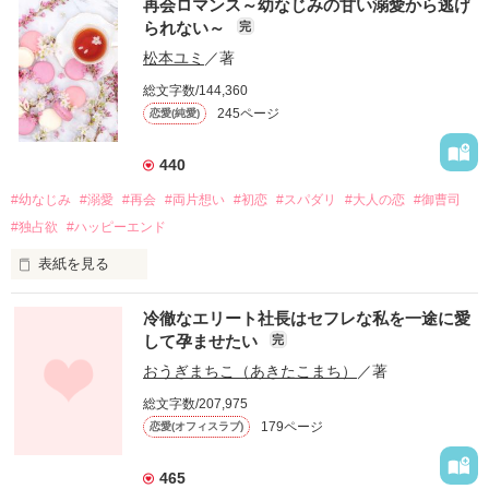
再会ロマンス～幼なじみの甘い溺愛から逃げ
られない～
完
松本ユミ
／著
総文字数/144,360
245ページ
恋愛(純愛)
440
#幼なじみ
#溺愛
#再会
#両片想い
#初恋
#スパダリ
#大人の恋
#御曹司
#独占欲
#ハッピーエンド
表紙を見る
冷徹なエリート社長はセフレな私を一途に愛
して孕ませたい
完
幼なじみの哲平に淡い恋心を抱いていた美桜。

おうぎまちこ（あきたこまち）
／著
しかし、ある出来事をきっかけに二人の関係は壊れてしまう。

総文字数/207,975
関係修復もできないまま、美桜は両親の離婚によって

179ページ
恋愛(オフィスラブ)
引っ越すことになり、哲平とも離れ離れになった。

それから約十二年後。

465