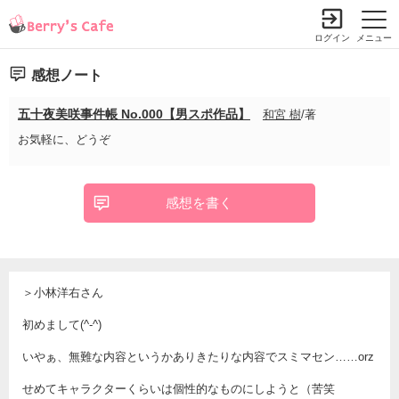
ログイン
メニュー
感想ノート
五十夜美咲事件帳 No.000【男スポ作品】
和宮 樹
/著
お気軽に、どうぞ
感想を書く
＞小林洋右さん
初めまして(^-^)
いやぁ、無難な内容というかありきたりな内容でスミマセン……orz
せめてキャラクターくらいは個性的なものにしようと（苦笑