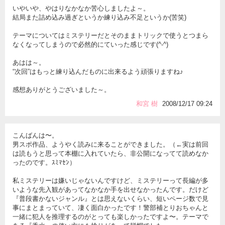
いやいや、やはりなかなか苦心しましたよ～。
結局また詰め込み過ぎというか練り込み不足というか(苦笑)
テーマについてはミステリーだとそのままトリックで使うとつまら
なくなってしまうので必然的にていった感じです(^-^)
あはは～。
“次回”はもっと練り込んだものに出来るよう頑張りますね♪
感想ありがとうございました～。
和宮 樹
2008/12/17 09:24
こんばんは〜。
男スポ作品、ようやく読みに来ることができました。（←実は前回
は読もうと思って本棚に入れていたら、非公開になってて読めなか
ったのです。ｽﾐﾏｾﾝ）
私ミステリーは嫌いじゃないんですけど、ミステリーって長編が多
いような先入観があってなかなか手を出せなかったんです。だけど
『普段書かないジャンル』とは思えないくらい、短いページ数で見
事にまとまっていて、凄く面白かったです！警部補とりおちゃんと
一緒に犯人を推理するのがとっても楽しかったですよ〜。テーマで