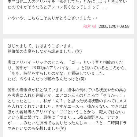
本当は他二人のアリバイを『密会してた』とかにしようと考えてい
たのですがそうなるとアレコレ長くなってしまって……
いやいや、こちらこそありがとうございました～♪
和宮 樹
2008/12/07 09:59
はじめまして、おはようございます。
朝御飯の支度をしながら読みました←(笑)
実はアリバイトリックのところ、『ゴー』という音と指紋のくだ
り、警部が「23:00頃のアリバイを……」と訊いているところから、
「ああ、時間をずらしたのかな」と看破していました。
ただ、冷やすんだっけ暖めるんだっけと(笑)
警部の着眼点が私と似ています。遺体の倒れている状況や台の高さ
を考慮に入れた判断とか、エアコン云々のところで「そうかっ！」
となったとこ……。私が「ん？」と思った現場状態のすべてにメス
を入れてくれていました。さすがエースっ、抜かりない。できれば
ほかの容疑者のアリバイを「〇〇ということから、犯人ではない」
という風に繋げて、最後に「つまり……残る越野さん、アナタ
が……」みたいな演出でもありだったんじゃ……？と、二時間ドラ
マみたいなのも妄想しました(笑)