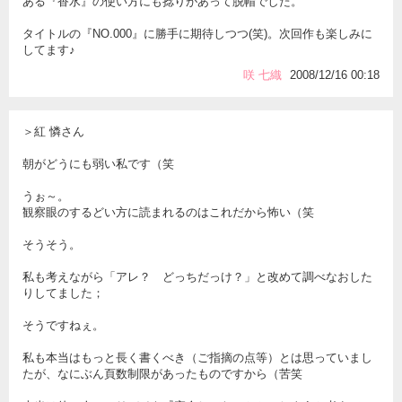
ある『香水』の使い方にも捻りがあって脱帽でした。
タイトルの『NO.000』に勝手に期待しつつ(笑)。次回作も楽しみに
してます♪
咲 七織
2008/12/16 00:18
＞紅 憐さん
朝がどうにも弱い私です（笑
うぉ～。
観察眼のするどい方に読まれるのはこれだから怖い（笑
そうそう。
私も考えながら「アレ？ どっちだっけ？」と改めて調べなおした
りしてました；
そうですねぇ。
私も本当はもっと長く書くべき（ご指摘の点等）とは思っていまし
たが、なにぶん頁数制限があったものですから（苦笑