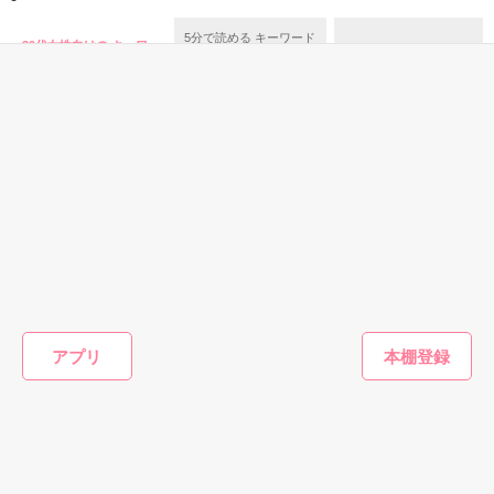
この携帯小説で

作品を読む
5分で読める キーワード
その謎を解き明かすカギとなる！

30代女性向けの キーワー
「キングorプリンス」 の
20代女性向けの面白い話
予言されてしまっていたら…。

ド 「年の差」 の話
話
人の記憶をゲーム化してプレイできるというそのゲーム

酷なことを言うようですが

梨乃は今どこに？

どうぞ、あきらめてください。

そしてこの町で起こっていることは？

だって、

恋愛(キケン・ダーク)
恋愛(キケン・ダーク)
青春・友情
恋愛(その他
ねえ、はやく降参
白虎の愛に溺れ死
地獄から救ってく
イケメン
私の予言は、必ず

2021/9/10～2021/9/23
してよ。 ――同じ
に。
れたのは極道の人
の溺愛が
苗字になっても、
達でした。【長
い
瀬南／著
現実のものとなるのですから。

アプリ
まだ足りない。甘
編】
momomo／著
兎亀 らる／著
白雪なみ
くて焦れったい心
作品を読む
理戦を続ける夫
****************

もっと見る
婦。
カナカさん

かんたん検索の条件を変える