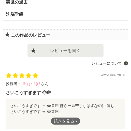
美世の過去
洗脳学級
この作品のレビュー
レビューを書く
レビューについて
2025/06/09 20:38
投稿者：
＠ はづき²
さん
さいこうすぎます 🥹💭
さいこうすぎです っ 😭🫶🏻 ほらー系苦手なはずなのに 読む手が止まらなかったです 💌⚡ アプリ自体の恐ろしさに加えて、 人間の恐ろしさも感じれる作品で 背筋がやばかったです ( ? )🥲 西羽咲さん天才すぎて ひっくり返りました っ ₍ᐢ.ˬ.ᐢ₎ これからも繰り返し 読ませていただきます っ 🧸🫧
さいこうすぎです っ 😭🫶🏻
続きを見る
ほらー系苦手なはずなのに
読む手が止まらなかったです 💌⚡