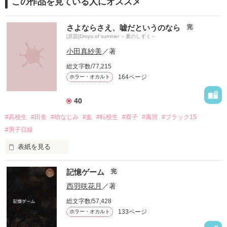
この作品を見ている人にオススメ
さよならさえ、嘘だというのなら
完
[原題]Drops of summer ～夏のしずく～
小田真紗美
／著
総文字数/77,215
164ページ
ホラー・オカルト
40
#高校生
#田舎
#幼なじみ
#血
#転校生
#双子
#風習
#ブラック15
#男子目線
表紙を見る
雨粒みたいな

記憶ゲーム
完
血のしずくから

君を守りたい。

西羽咲花月
／著
総文字数/57,428
都会から　

133ページ
ホラー・オカルト
平和な田舎町にやってきた

美しい双子の兄妹
