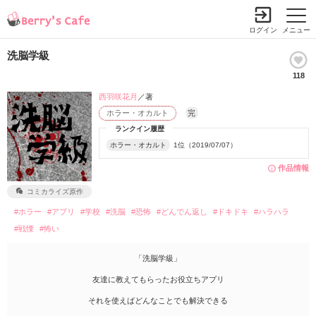
ログイン
メニュー
洗脳学級
118
西羽咲花月
／著
ホラー・オカルト
完
ランクイン履歴
ホラー・オカルト
1位（2019/07/07）
作品情報
コミカライズ原作
#ホラー
#アプリ
#学校
#洗脳
#恐怖
#どんでん返し
#ドキドキ
#ハラハラ
#戦慄
#怖い
「洗脳学級」
友達に教えてもらったお役立ちアプリ
それを使えばどんなことでも解決できる