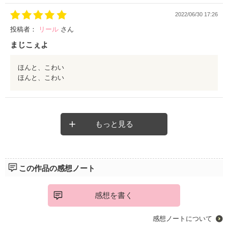
2022/06/30 17:26
アプリ自体の恐ろしさに加えて、
人間の恐ろしさも感じれる作品で
投稿者：
リール
さん
背筋がやばかったです ( ? )🥲
まじこぇよ
西羽咲さん天才すぎて
ほんと、こわい
ひっくり返りました っ ₍ᐢ.ˬ.ᐢ₎
ほんと、こわい
これからも繰り返し
読ませていただきます っ 🧸🫧
もっと見る
この作品の感想ノート
感想を書く
感想ノートについて