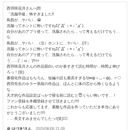
西羽咲花月さんへ💌
「洗脳学級」怖すぎました‼
鳥肌が…ヤバい…😭
洗脳ってホントに怖いですねΣ(ﾟДﾟ；≡；ﾟдﾟ)
自分があのアプリ使って、洗脳されたら…って考えるだけでもう…
💦
鳥肌が…ヤバい…（泣）ホントに…ヤバい…(汗）
洗脳ってホントに怖いですねΣ(ﾟДﾟ；≡；ﾟдﾟ)
自分があのアプリ使って、洗脳されたら…って考えるだけでも
う……(´；ω；`)ｳｩｩ
西羽咲花月さんの作品面白いのが多すぎて読む時間が…時間よ伸び
ろっ！(笑)
書籍化作品はもちろん、短編小説も最高すぎる!(⋈◍＞◡＜◍)。✧♡
西羽先生のホラー系統の作品は、ほんとに体の芯から怖くなるよう
な…
天才的な作品設定ばっかで寝る前に読むと😇くらい怖いです…！
ファン登録＆本棚登録させて頂きました!!!!
これからも応援してます、素敵な作品を作っていただき本当にあり
がとうございました!!!!
……長文すみませんでしたっ!(笑)🙂‍↕️
＠ はづき²
さん
2025/06/09 21:09