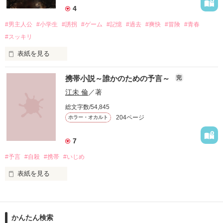
彼らがやってきてから

4
#男主人公
#小学生
#誘拐
#ゲーム
#記憶
#過去
#爽快
#冒険
#青春
　何かが　狂い始める。

#スッキリ
※2015.12

野いちごさんの特集

表紙を見る
【わたしを変える１冊】に掲載されました。

「記憶ゲーム」

携帯小説～誰かのための予言～
完
※2016.6.28 

いじられキャラの愛は、女の子みたいな名前の男の子

スターツ出版文庫さんより発売です。

江未 倫
／著
こちらはその元のお話で中編になってます。

総文字数/54,845
書籍版ではより切なく深くの長編になってます。

204ページ
ホラー・オカルト
いつも女友達の梨乃に守られていた

みなさんのおかげです。

ありがとうございます。

7
そんな梨乃がある日突然いなくなった

心からの沢山の感謝を。

#予言
#自殺
#携帯
#いじめ
※2016.6.26

表紙を見る
一体どこへ行ったのか……

最終章を追加しました。

【その後】です。

もし

いつも愛をいじっているクラスメートが持ってきた「記憶ゲー
あなたの未来が

ム」が

かんたん検索