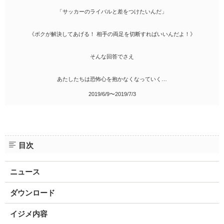
「サッカーのライバルと差をつけたいんだ」
《ボクが解決してあげる！ 相手の両足を切断すればいいんだよ！》
そんな回答でさえ
あたしたちは恐怖心を抱かなくなっていく…
2019/6/9〜2019/7/3
目次
ニュース
ダウンロード
イジメ内容