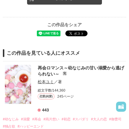
この作品をシェア
この作品を見ている人にオススメ
再会ロマンス～幼なじみの甘い溺愛から逃げ
られない～
完
松本ユミ
／著
総文字数/144,360
245ページ
恋愛(純愛)
443
#幼なじみ
#溺愛
#再会
#両片想い
#初恋
#スパダリ
#大人の恋
#御曹司
#独占欲
#ハッピーエンド