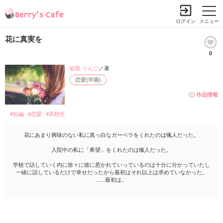
ログイン
メニュー
花に真実を
0
蚊取 りんご
／著
恋愛(学園)
作品情報
#短編
#恋愛
#高校生
花にあまり興味のない私に真っ白なガーベラをくれたのは颯人だった。
入院中の私に「希望」をくれたのは颯人だった。
学校で話していく内に徐々に彼に惹かれていっているのは十分に分かっていたし
一緒に話しているだけで幸せだったから最初はそれ以上は求めていなかった。
......最初は。