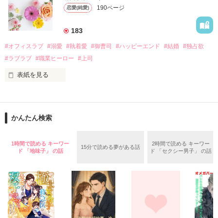
なんと彼の正体は、とある財閥御曹司にも関わらず、一族を離
遭っていることを知る。

190ページ
恋愛(純愛)
れて起業した新進気鋭の実業家、社内でも冷徹だと評判な社長
美桜を守るため、哲平は同居を提案してきて――。

――御影恭司その人だったのだ――！

　なぜか恭司から飼い猫の世話係を命じられた美桜は、猫の世
183
話を口実にしばしば呼び出された上、二人はいわゆる身体だけ
夏木美桜(なつきみお)

#オフィスラブ
#溺愛
#執着愛
#御曹司
#ハッピーエンド
#結婚
#独占欲
✕

#ラブラブ
#職業ヒーロー
#上司
鳴海哲平 (なるみてっぺい)

表紙を見る
作品を読む
止まっていたはずの二人の時間が、再び動き出す。

舞川雛子（26）は大手お菓子メーカー、三日月製菓コーポレー
再会から始まる、溺愛ラブ。

ションの企画戦略室で働いている。

また雛子には2年前から付き合いはじめ、半年前から同棲を始
2026.6.5～2026.7.25

かんたん検索
めた、同期で恋人の石垣守（26）がいるのだが、後輩の姫原由
羅（24）との浮気が発覚した上、いつのまにか元カノにされて
いた。

1時間で読める キーワー
2時間で読める キーワー
15分で読める夢がある話
守と由羅から『便利屋雛子』と馬鹿にされ、一人こっそり泣い
ド 「地味子」 の話
ド 「セクシー男子」 の話
＊以前、公開していた話の改稿版です＊

ていた雛子に、企画戦略室の上司である雪瀬鷹哉（29）が
『──俺と結婚してくれないか』といきなりプロポーズをしてき
た上、同居まで提案してきて──？

鷹哉『宜しくな、俺の雛子』🦅

雛子『俺の……ひぃ、雛子？！！！』🐥

作品を読む