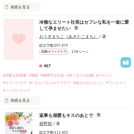
表紙を見る
冷徹なエリート社長はセフレな私を一途に愛
して孕ませたい
完
幼なじみの哲平に淡い恋心を抱いていた美桜。

おうぎまちこ（あきたこまち）
／著
しかし、ある出来事をきっかけに二人の関係は壊れてしまう。

総文字数/207,975
関係修復もできないまま、美桜は両親の離婚によって

179ページ
恋愛(オフィスラブ)
引っ越すことになり、哲平とも離れ離れになった。

それから約十二年後。

467
過去の傷から、二度と会いたくないと思っていた哲平に

#溺愛＆執着愛
#俺様
#御曹司＆社長
#身ごもり＆妊娠
#イケメン
運命のような再会を果たす。

#オフィスラブ
#いちゃいちゃ＆ラブラブ
#虐げられヒロイン
#ワンナイト
そして、ひょんなことから

#ハッピーエンド
酔った勢いで一夜を共にしてしまった。

表紙を見る
さらに、美桜が初めてだと知った哲平は

『責任をとる、結婚しよう』と真っ直ぐに告げてきた。

　おかしな噂を流されて前の職場でうまくいかなかった梅田美
戸惑う美桜とは裏腹に、好きという気持ちを隠すことなく

返事も溺愛もキスのあとで
完
桜は、海外で傷心旅行をしていたところ、日本人美青年と出会
甘やかしてくる。

い、酒の勢いもあり一夜限りの関係となる。

遊野煌
／著
　帰国後、美桜は新しい職場でワンナイトした美青年と再会。
そんなある日、哲平は美桜がストーカー被害に

総文字数/112,403