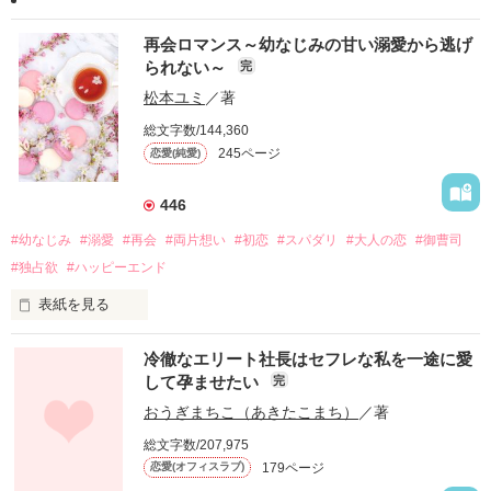
再会ロマンス～幼なじみの甘い溺愛から逃げ
られない～
完
松本ユミ
／著
総文字数/144,360
245ページ
恋愛(純愛)
446
#幼なじみ
#溺愛
#再会
#両片想い
#初恋
#スパダリ
#大人の恋
#御曹司
#独占欲
#ハッピーエンド
表紙を見る
冷徹なエリート社長はセフレな私を一途に愛
して孕ませたい
完
幼なじみの哲平に淡い恋心を抱いていた美桜。

おうぎまちこ（あきたこまち）
／著
しかし、ある出来事をきっかけに二人の関係は壊れてしまう。

総文字数/207,975
関係修復もできないまま、美桜は両親の離婚によって

179ページ
恋愛(オフィスラブ)
引っ越すことになり、哲平とも離れ離れになった。
