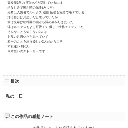
高校新1年の 澪(れい)が恋しているのは
幼なじみで家が隣の光希(みつき)
光希は人気者でルックス 運動 勉強も完璧でモテている
澪は自分は片思いだと思っていたが
実は光希は幼稚園の頃から澪の事が好きだった
澪はルックスもよく可愛くて 優しい性格でモテていた
そんなことも知らない2人は
お互い片思いだと思っていて
相手のことを思う優しい2人だからこそ
すれ違い 切ない
両片思いのストーリーです
目次
私の一日
この作品の感想ノート
この作品には、まだ投稿されていません。