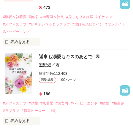
それから約十二年後。

473
過去の傷から、二度と会いたくないと思っていた哲平に

#溺愛＆執着愛
#俺様
#御曹司＆社長
#身ごもり＆妊娠
#イケメン
運命のような再会を果たす。

#オフィスラブ
#いちゃいちゃ＆ラブラブ
#虐げられヒロイン
#ワンナイト
そして、ひょんなことから

#ハッピーエンド
酔った勢いで一夜を共にしてしまった。

表紙を見る
さらに、美桜が初めてだと知った哲平は

『責任をとる、結婚しよう』と真っ直ぐに告げてきた。

　おかしな噂を流されて前の職場でうまくいかなかった梅田美
戸惑う美桜とは裏腹に、好きという気持ちを隠すことなく

返事も溺愛もキスのあとで
完
桜は、海外で傷心旅行をしていたところ、日本人美青年と出会
甘やかしてくる。

い、酒の勢いもあり一夜限りの関係となる。

遊野煌
／著
　帰国後、美桜は新しい職場でワンナイトした美青年と再会。
そんなある日、哲平は美桜がストーカー被害に

総文字数/112,403
なんと彼の正体は、とある財閥御曹司にも関わらず、一族を離
遭っていることを知る。

190ページ
恋愛(純愛)
れて起業した新進気鋭の実業家、社内でも冷徹だと評判な社長
美桜を守るため、哲平は同居を提案してきて――。

――御影恭司その人だったのだ――！

　なぜか恭司から飼い猫の世話係を命じられた美桜は、猫の世
186
話を口実にしばしば呼び出された上、二人はいわゆる身体だけ
夏木美桜(なつきみお)

#オフィスラブ
#溺愛
#執着愛
#御曹司
#ハッピーエンド
#結婚
#独占欲
✕

#ラブラブ
#職業ヒーロー
#上司
鳴海哲平 (なるみてっぺい)

表紙を見る
作品を読む
止まっていたはずの二人の時間が、再び動き出す。

舞川雛子（26）は大手お菓子メーカー、三日月製菓コーポレー