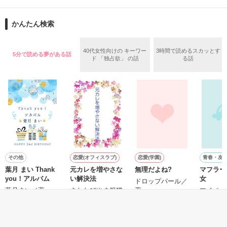
再会から始まる、溺愛ラブ。

ションの企画戦略室で働いている。

また雛子には2年前から付き合いはじめ、半年前から同棲を始
2026.6.5～2026.7.25

かんたん検索
めた、同期で恋人の石垣守（26）がいるのだが、後輩の姫原由
羅（24）との浮気が発覚した上、いつのまにか元カノにされて
いた。

40代女性向けの キーワー
3時間で読めるスカッとす
5分で読める夢がある話
守と由羅から『便利屋雛子』と馬鹿にされ、一人こっそり泣い
ド 「独占欲」 の話
る話
＊以前、公開していた話の改稿版です＊

ていた雛子に、企画戦略室の上司である雪瀬鷹哉（29）が
『──俺と結婚してくれないか』といきなりプロポーズをしてき
た上、同居まで提案してきて──？

鷹哉『宜しくな、俺の雛子』🦅

雛子『俺の……ひぃ、雛子？！！！』🐥

作品を読む
シゴデキで冷徹な上司が見せる素顔は、なぜか想像以上に甘く
て……🐥💓🦅

その他
恋愛(オフィスラブ)
恋愛(学園)
青春・友
葉月 まい Thank
元カレを増やさな
無理だよね?
マフラー
※表紙も作中使用の画像も全てフリー素材です。

you！アルバム
い解決法
女
※執筆期間2026.6.3〜7.20完結です。　

ドロップパール／
葉月まい／著
またたびやま銀猫
著
マイペー
※他サイトさんにて恋愛トレンド1位でした〜良かったら読ん
／著
著
で頂けると嬉しいです。
もっと見る