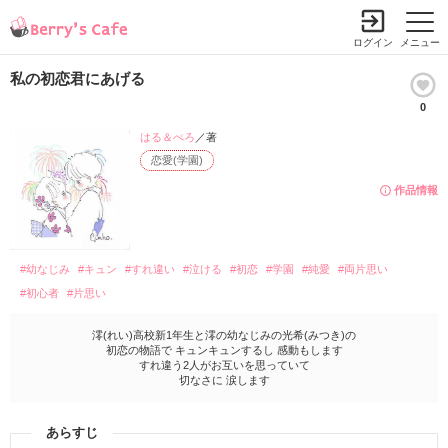
ログイン
メニュー
私の初恋君にあげる
0
はる＆ぺろ
／著
恋愛(学園)
作品情報
#幼なじみ
#キュン
#すれ違い
#泣ける
#初恋
#学園
#純愛
#両片思い
#初心者
#片思い
澪(れい)高校新1年生と澪の幼なじみの光希(みつき)の
初恋の物語で キュンキュンするし 感動もします
すれ違う2人がお互いを思っていて
切なさに 涙します
あらすじ