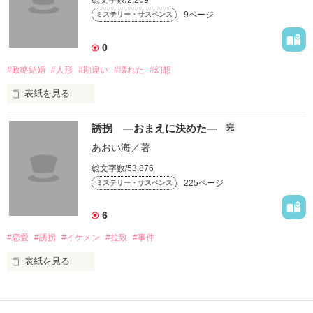
泣きながら、

9ページ
ミステリー・サスペンス
全てを告白した。
0
#政略結婚
#人形
#勘違い
#壊れた
#幻想
作品を読む
表紙を見る
誘拐 ―おまえに決めた―
完
あおい海
／著
総文字数/53,876
225ページ
ミステリー・サスペンス
6
#恋愛
#誘拐
#イケメン
#拉致
#事件
It was broken.

表紙を見る
　私は誘拐された。

それは、壊れていました。
