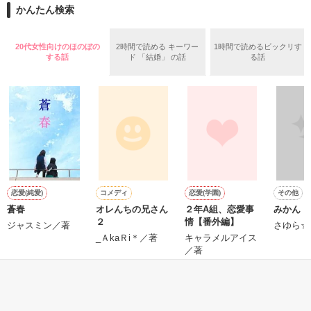
かんたん検索
--------------------

20代女性向けのほのぼの
2時間で読める キーワー
1時間で読めるビックリす
する話
ド 「結婚」 の話
る話
17歳　女子高生

宍戸　舞（ししどまい）

---------------------

作品を読む
毎日がつまらないと感じる日々。

そんな中、銀行に行くと

恋愛(純愛)
コメディ
恋愛(学園)
その他
ある事件に巻き込まれる。

蒼春
オレんちの兄さん
２年A組、恋愛事
みかん
２
情【番外編】
イケメン、長身、金髪の男。

ジャスミン／著
さゆら☆
_ＡkaＲi＊／著
キャラメルアイス
／著
何？

誰？

もっと見る