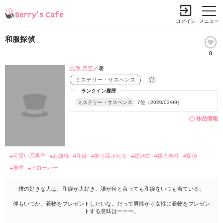
ログイン
メニュー
和服探偵
0
浅葱 美空
／著
ミステリー・サスペンス
完
ランクイン履歴
ミステリー・サスペンス
7位（2020/03/09）
作品情報
#可愛い系男子
#お嬢様
#和服
#振り回される
#結婚式
#殺人事件
#探偵
#推理
#クローバー
僕の好きな人は、和服が大好き。誰が何と言っても和服をいつも着ている。
僕もいつか、着物をプレゼントしたいな。だって男性から女性に着物をプレゼン
トする意味はーーー。