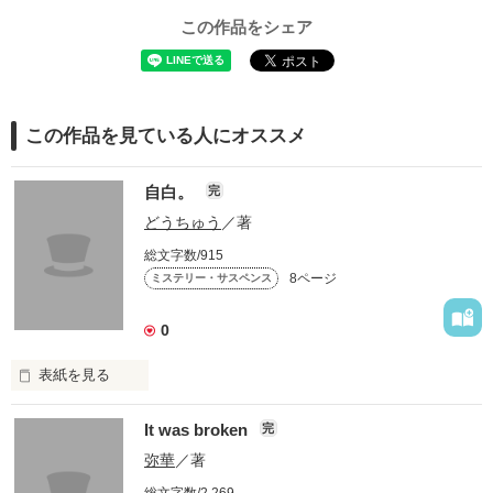
この作品をシェア
この作品を見ている人にオススメ
自白。
完
どうちゅう
／著
総文字数/915
8ページ
ミステリー・サスペンス
0
表紙を見る
It was broken
完
男は薄ら笑いを浮かべ、

笑いながら、

弥華
／著
そして、

総文字数/2,269