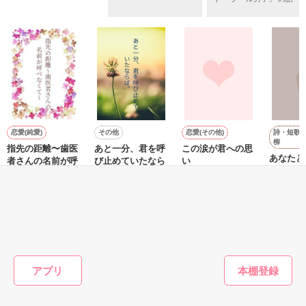
＊以前、公開していた話の改稿版です＊

ていた雛子に、企画戦略室の上司である雪瀬鷹哉（29）が
『──俺と結婚してくれないか』といきなりプロポーズをしてき
た上、同居まで提案してきて──？

鷹哉『宜しくな、俺の雛子』🦅

雛子『俺の……ひぃ、雛子？！！！』🐥

作品を読む
シゴデキで冷徹な上司が見せる素顔は、なぜか想像以上に甘く
て……🐥💓🦅

詩・短歌
恋愛(純愛)
その他
恋愛(その他)
柳
指先の距離〜歯医
あと一分、君を呼
この涙が君への思
※表紙も作中使用の画像も全てフリー素材です。

あなたと
者さんの名前が呼
び止めていたなら
い
※執筆期間2026.6.3〜7.20完結です。　

べなくて〜
ば。
ｱｰﾆｬ／著
Aie／著
※他サイトさんにて恋愛トレンド1位でした〜良かったら読ん
頼明良／著
NON.AMEMIYA／
で頂けると嬉しいです。
著
もっと見る
作品を読む
かんたん検索の条件を変える
アプリ