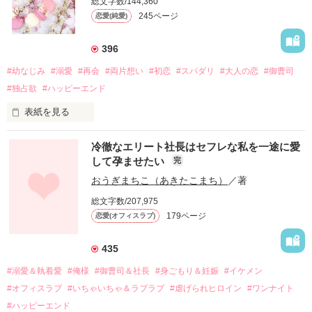
総文字数/144,360
245ページ
恋愛(純愛)
396
#幼なじみ
#溺愛
#再会
#両片想い
#初恋
#スパダリ
#大人の恋
#御曹司
#独占欲
#ハッピーエンド
表紙を見る
冷徹なエリート社長はセフレな私を一途に愛
して孕ませたい
完
幼なじみの哲平に淡い恋心を抱いていた美桜。

おうぎまちこ（あきたこまち）
／著
しかし、ある出来事をきっかけに二人の関係は壊れてしまう。

総文字数/207,975
関係修復もできないまま、美桜は両親の離婚によって

179ページ
恋愛(オフィスラブ)
引っ越すことになり、哲平とも離れ離れになった。

それから約十二年後。

435
過去の傷から、二度と会いたくないと思っていた哲平に

#溺愛＆執着愛
#俺様
#御曹司＆社長
#身ごもり＆妊娠
#イケメン
運命のような再会を果たす。

#オフィスラブ
#いちゃいちゃ＆ラブラブ
#虐げられヒロイン
#ワンナイト
そして、ひょんなことから

#ハッピーエンド
酔った勢いで一夜を共にしてしまった。
