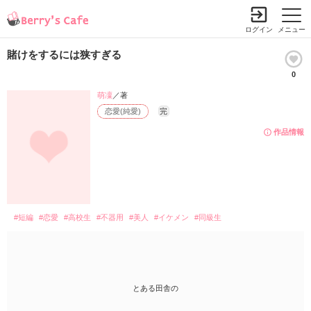
ログイン
メニュー
賭けをするには狭すぎる
0
萌凜
／著
恋愛(純愛)
完
作品情報
#短編
#恋愛
#高校生
#不器用
#美人
#イケメン
#同級生
とある田舎の