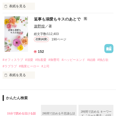
表紙を見る
さらに、美桜が初めてだと知った哲平は

『責任をとる、結婚しよう』と真っ直ぐに告げてきた。

　おかしな噂を流されて前の職場でうまくいかなかった梅田美
戸惑う美桜とは裏腹に、好きという気持ちを隠すことなく

返事も溺愛もキスのあとで
完
桜は、海外で傷心旅行をしていたところ、日本人美青年と出会
甘やかしてくる。

い、酒の勢いもあり一夜限りの関係となる。

遊野煌
／著
　帰国後、美桜は新しい職場でワンナイトした美青年と再会。
そんなある日、哲平は美桜がストーカー被害に

総文字数/112,403
なんと彼の正体は、とある財閥御曹司にも関わらず、一族を離
遭っていることを知る。

190ページ
恋愛(純愛)
れて起業した新進気鋭の実業家、社内でも冷徹だと評判な社長
美桜を守るため、哲平は同居を提案してきて――。

――御影恭司その人だったのだ――！

　なぜか恭司から飼い猫の世話係を命じられた美桜は、猫の世
152
話を口実にしばしば呼び出された上、二人はいわゆる身体だけ
夏木美桜(なつきみお)

#オフィスラブ
#溺愛
#執着愛
#御曹司
#ハッピーエンド
#結婚
#独占欲
✕

#ラブラブ
#職業ヒーロー
#上司
鳴海哲平 (なるみてっぺい)

表紙を見る
作品を読む
止まっていたはずの二人の時間が、再び動き出す。

舞川雛子（26）は大手お菓子メーカー、三日月製菓コーポレー
再会から始まる、溺愛ラブ。

ションの企画戦略室で働いている。

また雛子には2年前から付き合いはじめ、半年前から同棲を始
2026.6.5～2026.7.25

かんたん検索
めた、同期で恋人の石垣守（26）がいるのだが、後輩の姫原由
羅（24）との浮気が発覚した上、いつのまにか元カノにされて
いた。

2時間で読める キーワー
15分で読める泣ける話
2時間で読める不思議な話
守と由羅から『便利屋雛子』と馬鹿にされ、一人こっそり泣い
ド 「クール男子」 の話