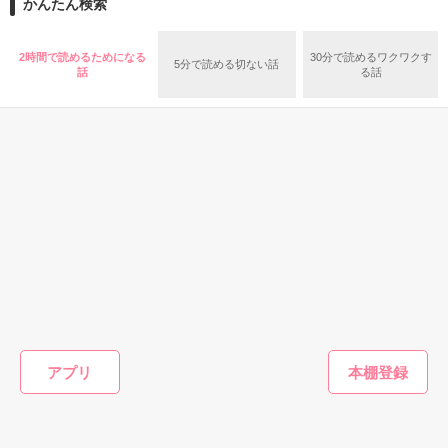
かんたん検索
水樹裕さん

入っていはいけない部屋

2時間で読めるためになる
30分で読めるワクワクす
作品を読む
5分で読める切ない話
Bellaさん

話
る話
が存在していた

菅千華さん

から素敵レビューいただきました。

面白半分でそこに入ってしまった生徒たちに恐怖が降りかか
Special thanks for you!

る！

2008.4.19～5.2（完結しました）

ホワイトボードに書かれた命令を実行しなければ

5.14　追加upしました。完全完結です。

実用・エッセイ(グル
恋愛(その他)
青春・友情
その他
メ・レシピ)
俺様彼氏と弱虫彼
空に描く青
未来設計
待ち受けるのは死！？

オーダー承りま
女
鯵哉／著
いまむー
す！
未遊／著
山川恵里佳／著
密室、デスゲーム、開幕！

作品を読む
アプリ
2023/5/24〜6/26
もっと見る
かんたん検索の条件を変える