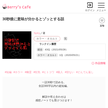
ログイン
メニュー
30秒後に意味が分かるとゾッとする話
379
Sytry
／著
ホラー・オカルト
完
ランクイン履歴
総合
43位（2021/05/28）
ホラー・オカルト
1位（2020/05/21）
作品情報
#短編
#ホラー
#幽霊
#狂気
#ヒトコワ
#殺人
#切ない
#どんでん返し
一話30秒で読める。
全話300字以内の超短編。
解説や答え合わせは
感想ノートでも受けつけます！