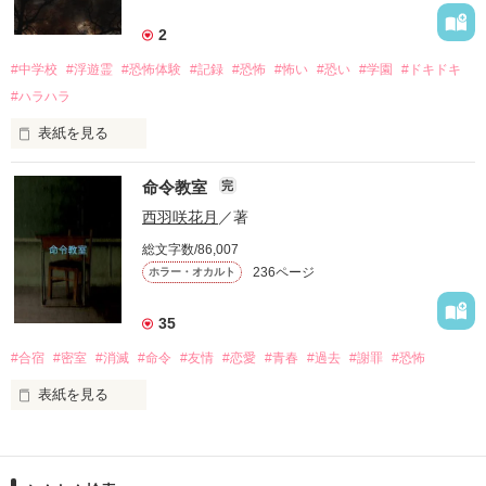
予言されてしまっていたら…。

2
#中学校
#浮遊霊
#恐怖体験
#記録
#恐怖
#怖い
#恐い
#学園
#ドキドキ
酷なことを言うようですが

#ハラハラ
どうぞ、あきらめてください。

表紙を見る
「闇夜ヨルの恐怖記録　１」

命令教室
完
恐怖中学校で死んだ闇夜ヨルは成仏できずに学校にとどまって
だって、

西羽咲花月
／著
いた。

総文字数/86,007
私の予言は、必ず

236ページ
ホラー・オカルト
恐怖中学校には不思議と恐怖が集まってくる。

現実のものとなるのですから。

35
#合宿
#密室
#消滅
#命令
#友情
#恋愛
#青春
#過去
#謝罪
#恐怖
これは浮遊霊になった闇夜ヨルが見た

****************

表紙を見る
カナカさん

実際に起きた恐怖事件を記録したものである。

「命令教室」

こでぶぅさん

強化合宿に参加したその施設では

2022/2/10～2022/3/12
緑川　海月さん
