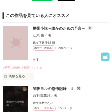
この作品を見ている人にオススメ
携帯小説～誰かのための予言～
完
江未 倫
／著
総文字数/54,845
204ページ
ホラー・オカルト
7
#予言
#自殺
#携帯
#いじめ
表紙を見る
もし

闇夜ヨルの恐怖記録 １
完
あなたの未来が

西羽咲花月
／著
総文字数/62,231
この携帯小説で

150ページ
ホラー・オカルト