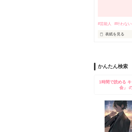
蘭丸湖月

Ranmaru Kotsuk
一年、生徒会雑
#芸能人
#叶わない
裏表の激しい性
愛称は『蘭』。

表紙を見る
なくしたものを
朝宮蛍都

私が、初めて恋
Asamiya Keito

二年、生徒会会
かんたん検索
この想い、届く
湖月を生徒会に
副会長の蔦子と
1時間で読める キ
湖月の親友の音
会」 
浅井音々

Asai Nene

一年、湖月の親
中学のとき、湖
成績は首席で教