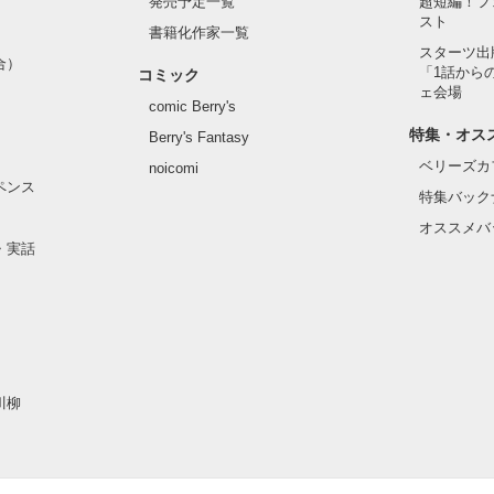
発売予定一覧
超短編！フ
スト
書籍化作家一覧
スターツ出
合）
「1話から
コミック
ェ会場
comic Berry's
特集・オス
Berry's Fantasy
ベリーズカ
noicomi
ペンス
特集バック
オススメバ
・実話
川柳