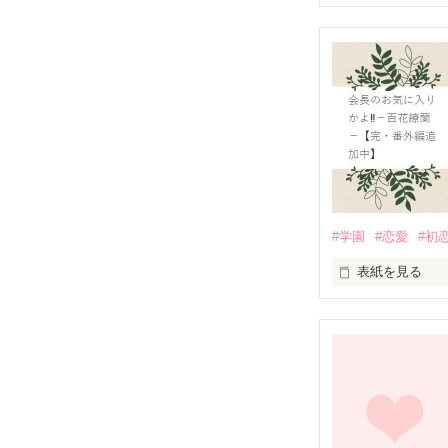
突然言い渡され
異動先にはずっ
６年振りの再会。
封じてきた想い
★本多  永遠(ホンダ
家電メーカー シリ
   ×

★和久井   杏(ワク
家電メーカー シ
#学園
#恋愛
#初
2016.3.25～2016
表紙を見る
☆素敵なレビュ
生徒の憧れの存
ずり込まれた湖
会長・朝宮蛍都
＋＋＋
