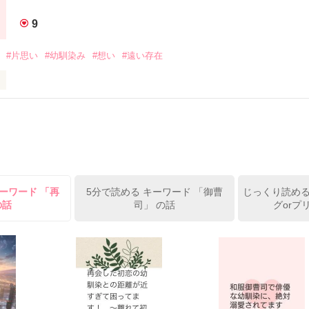
9
i

用（なぜか会長の雑用に限る）。

#片思い
#幼馴染み
#想い
#遠い存在
格の弱みを握られて、雑務をさせられている？

探している。

した人は遥か遠い存在の人でした…。

長。

と良いのにな…。

引きずり込み、手伝いをさせている。

並ぶと、美男美女と称される。

ーワード 「再
5分で読める キーワード 「御曹
じっくり読める
々からは嫌われている様子。

の話
司」 の話
グorプ
作品を読む
友。

月の隣の家に引っ越してきた。

師から生徒会入りを勧められるも辞退している。
