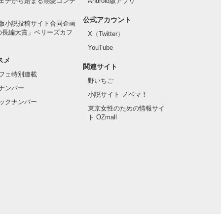
ェチから始まる溺愛コンテ
Android版アプリ
公式アカウント
版小説投稿サイト合同企画
の長編大賞」ベリーズカフ
X（Twitter）
YouTube
スメ
関連サイト
フェ特別連載
野いちご
ナンバー
小説サイト ノベマ！
ックナンバー
東京女性のための情報サイ
ト OZmall