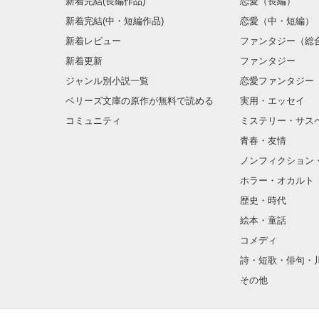
新着完結(長編作品)
恋愛（長編）
新着完結(中・短編作品)
恋愛（中・短編）
新着レビュー
ファンタジー（総
新着更新
ファンタジー
ジャンル別小説一覧
恋愛ファンタジー
ベリーズ文庫の原作が無料で読める
実用・エッセイ
コミュニティ
ミステリー・サス
青春・友情
ノンフィクション
ホラー・オカルト
歴史・時代
絵本・童話
コメディ
詩・短歌・俳句・
その他