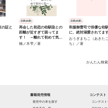
の肌のクールビューティー。

恋愛(純愛)
恋愛(純愛)
いと噂になるほど。

夜の証と
再会した初恋の幼馴染との
和服御曹司で俳優な幼
距離が近すぎて困ってま
に、絶対溺愛されてま
す！ ～離れて初めて気付
おうぎまちこ（あきた
く恋～
楠ノ木雫／著
ち）／著
記。

生徒会役員は幹のみ。

血漢。

なるとすぐ紅くなる。

かんたん検索
1.5.5

s

書籍発売情報
コンテスト
発売中の本を探す
コンテスト
作品を読む