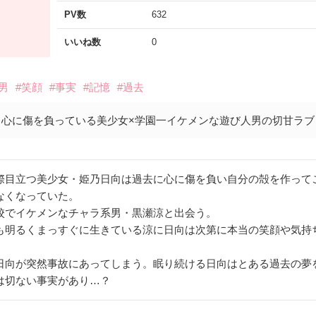
PV数
632
いいね数
0
男
#笑顔
#事実
#記憶
#過去
心に傷を負っている美少女×学園一イケメンな遊び人男の切甘ラブ
際目立つ美少女・姫乃日向は過去に心に傷を負い自分の殻を作って
なくなっていた。
校でイケメンなチャラ系男・黒瀬涼と出会う。
も明るくまっすぐに生きている涼に日向は次第に本当の笑顔や気持
日向が突然事故にあってしまう。眠り続ける日向はとある過去の夢
は切ない事実があり…？