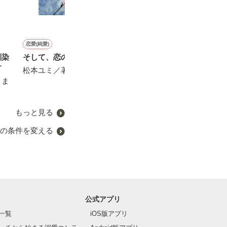
恋愛(純愛)
恋愛(純愛)
恋愛(純愛)
恋愛(純愛)
馴染
そして、恋の種が花開く。
契約婚していた御曹司と離
恋愛日和 after
恋は夕焼けに溶
す
婚する日になりました。だ
story omnibus
松本ユミ／著
白亜凛／著
けど、彼は離婚したくない
こま
ヤジマ ハルカ／著
ようです。
森野音／著
もっと見る
の条件を変える
公式アプリ
一覧
iOS版アプリ