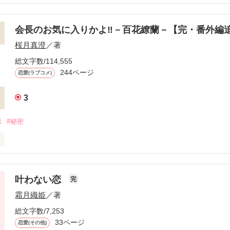
た異動。

と好きだったあの人がいる。



会長のお気に入りかよ‼－百花繚蘭－【完・番外編
が再び溢れ出す……。

桜月真澄
／著
 トワ)      ２８歳

総文字数/114,555
ウス  研究所   研究員

244ページ
恋愛(ラブコメ)
3
イ アン)      ２８歳

リウス  ＯＬ

恋
#秘密
.5.12

ーどうもありがとうございました♥

在の美形集団の生徒会（その実激務過ぎて三人しか役員がいない）に雑
月。

叶わない恋
完
が湖月に目をつけた理由とは……。

霜月織姫
／著
作品を読む
総文字数/7,253
33ページ
恋愛(その他)