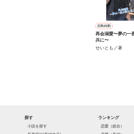
哀林蔦子

Airin Tsutako

二年、副会長。

黒髪眼鏡、白磁
恋愛(純愛)
笑ったことがな
再会溺愛〜夢の一
共に〜
緒方幹

せいとも／著
Ogata Miki

一年、生徒会書
実質、一年生で
正義感の強い熱
恋愛関係の話に
2020.10.26〜202
sakuragi present
探す
ランキング
小説を探す
恋愛（総合）