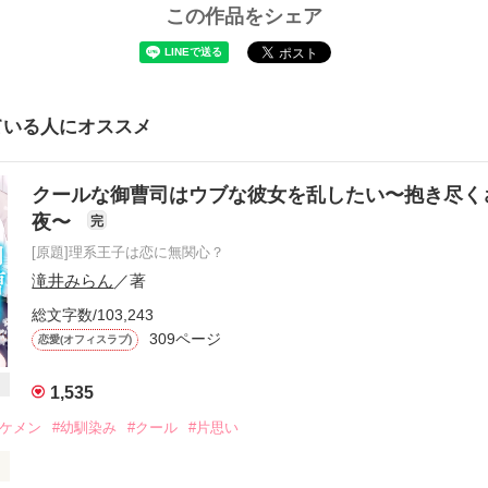
この作品をシェア
ている人にオススメ
クールな御曹司はウブな彼女を乱したい〜抱き尽く
夜〜
完
[原題]理系王子は恋に無関心？
滝井みらん
／著
総文字数/103,243
309ページ
恋愛(オフィスラブ)
1,535
イケメン
#幼馴染み
#クール
#片思い