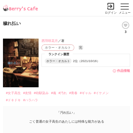
ログイン
メニュー
穢れ払い
3
西羽咲花月
／著
ホラー・オカルト
完
ランクイン履歴
ホラー・オカルト
2位（2021/10/16）
作品情報
#女子高生
#友情
#幼馴染み
#魂
#汚れ
#青春
#ギャル
#イケメン
#ドキドキ
#ハラハラ
「汚れ払い」
ごく普通の女子高生のあたしには特殊な能力がある