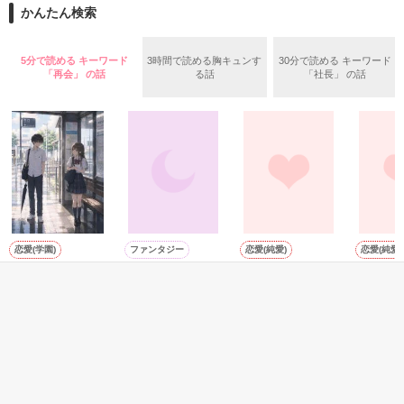
かんたん検索
どこで道を間違えてしまったのだろう？

ガチャで自分を強くする。

5分で読める キーワード
3時間で読める胸キュンす
30分で読める キーワード
“幸せになりたい”

「再会」 の話
る話
「社長」 の話
ただ、

作品を読む
それだけだった

☆★完結しました☆★

恋愛(学園)
ファンタジー
恋愛(純愛)
恋愛(純愛)
相合い傘は持って
ケーベのお話 ル
好きだった同級生
密室
本編

いない 〜続編〜
ーアさんとの再会
と再会した
2011.10.01～2011.10.13

華海るか
星空玲／著
元狸院／著
刻田みのり／著
番外編

2011.10.15

もっと見る