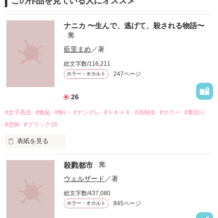
この作品を見ている人にオススメ
ナニカ 〜生んで、逃げて、殺される物語〜
完
藍里まめ
／著
総文字数/116,211
247ページ
ホラー・オカルト
26
#女子高生
#嫉妬
#怖い
#ヤンデレ
#ドキドキ
#高校生
#ホラー
#裏切り
#恐怖
#ブラック16
表紙を見る
殺戮都市
完
ウェルザード
／著
総文字数/437,080
「お願い、正気に戻って！」

845ページ
ホラー・オカルト