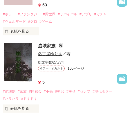
「ずっと一緒にいてあげる。

53
地獄で恋を、やり直そうね……」

#ホラー
#ファンタジー
#異世界
#サバイバル
#アプリ
#ガチャ
#ウェルザード
#グロ
#ゲーム
自分勝手な女子高生たちの

表紙を見る
円形の都市で、生きる為に人を殺す。

恋と友情、そして……

崩壊家族
完
バケモノを生んで、殺して、殺される物語。

名古屋ゆりあ
／著
定められたシステムに抗う事が出来ずに、流されるままに。

総文字数/27,774
105ページ
ホラー・オカルト
殺し殺され、命の灯が完全に消えるまで。

5
#崩壊劇
#家族
#同窓会
#不倫
#初恋
#幸せ
#セレブ
#現代ホラー
高い壁に阻まれ、出る事が出来ない街。

2015.12.27.完結公開

#ハラハラ
#ドキドキ
現れる獣のような怪物。

表紙を見る
私は、

俺達は、生きる為に人を殺す。

作品を読む