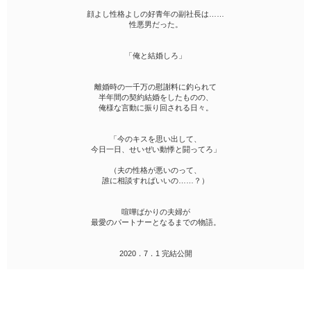
顔よし性格よしの好青年の副社長は……
性悪男だった。
「俺と結婚しろ」
離婚時の一千万の慰謝料に釣られて
半年間の契約結婚をしたものの、
俺様な言動に振り回される日々。
「今のキスを思い出して、
今日一日、せいぜい動悸と闘ってろ」
（夫の性格が悪いのって、
誰に相談すればいいの……？）
喧嘩ばかりの夫婦が
最愛のパートナーとなるまでの物語。
2020．7．1 完結公開