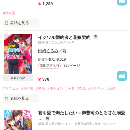
1,289
#外科医
表紙を見る
如月　茉莉花(キサラギ　マリカ)　27歳

イジワル婚約者と花嫁契約
完
病棟クラーク

[原題]嫁になるための十ヶ条
×

田崎くるみ
／著
総文字数/148,619
氷室　樹(ヒムロ　イツキ) 33歳

325ページ
恋愛(ラブコメ)
天才脳外科医

書籍化作品
376
#ラブコメ
#独占欲
#俺様
#胸キュン
#医者
#腹黒
#お見合い
#結婚
2021．9月公開

表紙を見る
☆素敵レビューどうもありがとう

書籍化に伴いまして

　ございました❤️❤️❤️
君を愛で満たしたい～御曹司のとろ甘な溺愛
第一条『今すぐ俺を好きになること』までの限定公開となって
～
完
おります。

[原題]君を愛で満たしたい～御曹司は溺愛を我慢できない!?～