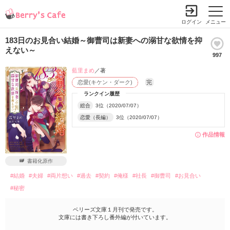
ログイン
メニュー
183日のお見合い結婚～御曹司は新妻への溺甘な欲情を抑
えない～
997
藍里まめ
／著
恋愛(キケン・ダーク)
完
ランクイン履歴
総合
3位（2020/07/07）
恋愛（長編）
3位（2020/07/07）
作品情報
書籍化原作
#結婚
#夫婦
#両片想い
#過去
#契約
#俺様
#社長
#御曹司
#お見合い
#秘密
ベリーズ文庫１月刊で発売です。
文庫には書き下ろし番外編が付いています。