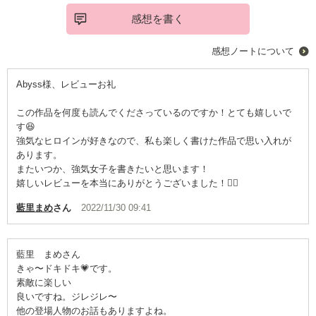
感想を書く
感想ノートについて
Abyss様、レビューお礼
この作品を何度も読んでくださっているのですか！とても嬉しいで
す😆
強気なヒロインが好きなので、私も楽しく書けた作品で思い入れが
あります。
またいつか、強気女子を書きたいと思います！
嬉しいレビューを本当にありがとうございました！🙇‍♀️
藍里まめ
さん
2022/11/30 09:41
藍里 まめさん
きゃ〜ドキドキ💗です。
素敵に楽しい
良いですね。ジレジレ〜
他の登場人物のお話もありますよね。