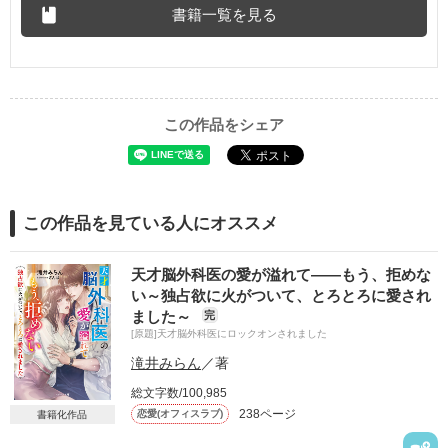
書籍一覧を見る
この作品をシェア
この作品を見ている人にオススメ
天才脳外科医の愛が溢れて――もう、拒めな
い～独占欲に火がついて、とろとろに愛され
ました～
完
[原題]天才脳外科医にロックオンされました
滝井みらん
／著
総文字数/100,985
238ページ
恋愛(オフィスラブ)
書籍化作品