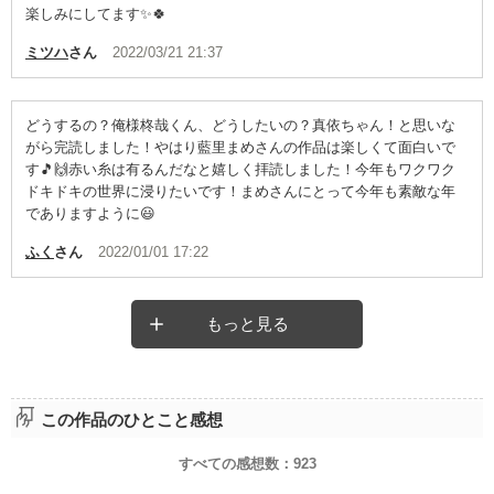
楽しみにしてます✨🍀
ミツハ
さん
2022/03/21 21:37
どうするの？俺様柊哉くん、どうしたいの？真依ちゃん！と思いな
がら完読しました！やはり藍里まめさんの作品は楽しくて面白いで
す🎵🙌赤い糸は有るんだなと嬉しく拝読しました！今年もワクワク
ドキドキの世界に浸りたいです！まめさんにとって今年も素敵な年
でありますように😃
ふく
さん
2022/01/01 17:22
もっと見る
この作品のひとこと感想
すべての感想数：
923