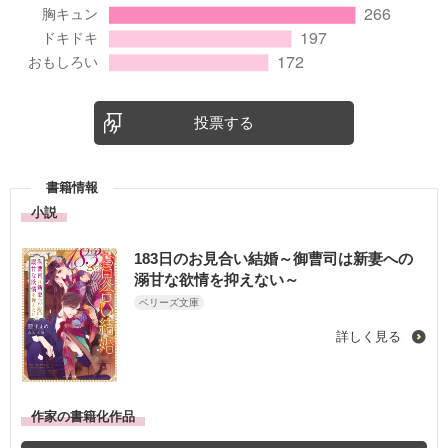
投票する
書籍情報
小説
183日のお見合い結婚～御曹司は新妻への
溺甘な欲情を抑えない～
ベリーズ文庫
詳しく見る
作家の書籍化作品