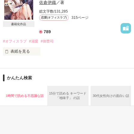
作品を読む
佐倉伊織
／著
総文字数/131,285
「今すぐ俺を好きになれ」

315ページ
恋愛(オフィスラブ)
「はい？」

書籍化作品
789
両親に言われ、渋々受けたお見合い話。

#オフィスラブ
#溺愛
#御曹司
表紙を見る
だけどそこで出会ったのは、とんでもない人だった！？

「一緒に暮らさない？」

「暮らしません！」

「これ、俺の嫁になるための第一条だから」

「頑固なんだな。こんなに頬を真っ赤にしてるくせして」

かんたん検索
恋人に裏切られ

誰もが視線を奪われてしまう風貌の彼。

もう恋はしないと決めた私の心に

だけど言うことやること全てが自分勝手すぎる！

15分で読める キーワード
1時間で読める不思議な話
30代女性向けの面白い話
あなたは容赦なく入りこんでくる。

でも――……。

「地味子」 の話
「俺は待つと言ったけど、

口説かないとは言ってない」

「バカ。お前はただ俺に守られていればいいんだよ」

私に報われないかもしれない愛を注ぎ続けるあなたに

心が揺らいでしまう。
