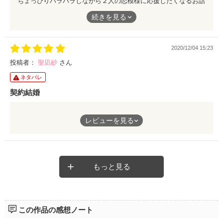
ちょっぴりハラハラしながら２人の恋模様に応援したくなるお話
でした！
続きを見る
2020/12/04 15:23
投稿者：
聖凪砂
さん
ネタバレ
契約結婚
祖父の強引なお見合いにより、出会った2人。だけど、相手は自
レビューを見る
社の副社長。全く知らない間柄でもない二人は、お互いの利益の
ために契約結婚することに。
契約結婚ということだが、主人公がすごくさばさばした性格なの
がよかった。そのことが、ストーリーを明るくさせていて、とて
も楽しい作品でした。
もっと見る
この作品の感想ノート