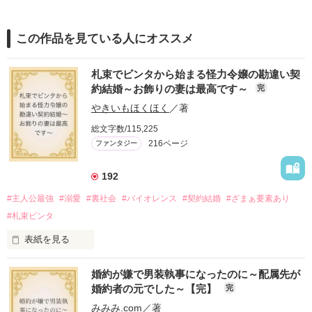
この作品を見ている人にオススメ
札束でビンタから始まる怪力令嬢の勘違い契
約結婚～お飾りの妻は最高です～
完
やきいもほくほく
／著
総文字数/115,225
216ページ
ファンタジー
192
#主人公最強
#溺愛
#裏社会
#バイオレンス
#契約結婚
#ざまぁ要素あり
#札束ビンタ
表紙を見る
かつては英雄と呼ばれた父は事業で失敗ばかり。

婚約が嫌で男装執事になったのに～配属先が
そのせいで極貧生活を送るオリヴィア・ディルムーンは、母が
婚約者の元でした～【完】
完
倒れたことをきっかけに娼婦になり稼ごうと屋敷を飛び出し
た。

みみみ.com
／著