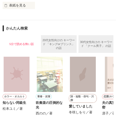
表紙を見る
そんな最悪の出会いを果たした二人

○●○●○●○● ○●○●○●○●

第5回 一二三書房 WEB小説大賞

期間中受賞をいただきました。

かんたん検索
リリィ・ロゼッタ侯爵令嬢

ありがとうございますヽ(´▽｀)/

ふんわりとした淡いピンクの髪に澄んだ水色の瞳

２０２５.０２.１５　書籍発売中です！

20代女性向けの キーワー
30代女性向けの キーワー
透き通るほど白い肌と華奢の手足

5分で読める怖い話
ド 「キングorプリンス」
○●○●○●○●○●○●○●○●

ド 「クール男子」 の話
の話
お人形のように可愛いらしい見た目とは裏腹に

残念なほどに自由でお気楽なお転婆令嬢

「フランソワーズ・ベルナール、貴様との婚約は破棄させても
らう」

パーティーの場で、シュバリタイア王国の王太子……セドリッ
ギル・レイヴン公爵

ク・ノル・シュバリタイアの声が響く。

その隣にはフランソワーズの義理の妹、マドレーヌが立ってい
サラサラとした綺麗な黒髪に綺麗な青色の瞳

た。

あまりにも整った顔は女性たちを引き寄せる

（さて……ここまでは物語通りかしら）

社交界で圧倒的人気を誇っていた

フランソワーズ・ベルナールは前世で読んだ小説の悪役令嬢だ
表では甘いマスクを被る彼の裏は……

った。

詩・短歌・俳句・川
ホラー・オカルト
青春・友情
恋愛(キケ
そして『聖女』として悪魔の宝玉を抑えて国を守っていたのだ
柳
知らない同級生
吹奏楽の圧倒的な
夫の真実
が……。

愛していました
光
密
（これですべてが思い通りに終わると思っているんでしょう
松本ユミ／著
冬咲しをり／著
空から降ってきたリリィに恋したギルは

西のの／著
凛子／著
が……甘いのよ）
