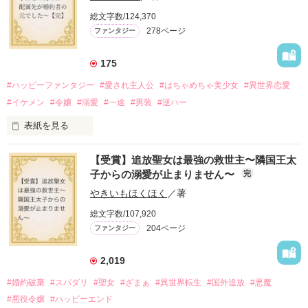
娼館（たぶん）の店主は札束でビンタしてくる謎の男。

総文字数/124,370
金と引き換えに雇われたと思いきや……契約結婚だった！？

278ページ
ファンタジー
裏社会を牛耳るロベールは仮面をつけており、謎が多いが幸せ
な結婚生活を満喫中。

そこでロベールを慕うアリスに一方的に敵視され、嫌がらせを
175
受けるもオリヴィアには効果なし。

#ハッピーファンタジー
#愛され主人公
#はちゃめちゃ美少女
#異世界恋愛
勘違いから始まる初夜騒動に危険ばかりの血まみれ新婚生活。

#イケメン
#令嬢
#溺愛
#一途
#男装
#逆ハー
次第にロベールはオリヴィアを気にかけるように……？

表紙を見る
「この金が欲しければ、俺の言うことに従え」

「──はい、喜んで！」

【受賞】追放聖女は最強の救世主〜隣国王太
出会いは最悪、結婚生活は最高……？

＼異世界ラブコメ×ハッピーファンタジー／

子からの溺愛が止まりません〜
完
愛を知らない公爵と天然怪力令嬢の溺愛バイオレンスラブコメ
ディです。

やきいもほくほく
／著
「いやっほぉぉおお〜い！！！！」

総文字数/107,920
＊この世界のお金はお札にさせてください。

204ページ
ファンタジー
バンジーした侯爵令嬢の先にいたのは

＊なろう、カクヨム、アルファポリス掲載中
甘いマスクの公爵様の頭上でした

2,019
「ど、どいてぇぇぇえ！！！！！」

#婚約破棄
#スパダリ
#聖女
#ざまぁ
#異世界転生
#国外追放
#悪魔
作品を読む
「…は？」

#悪役令嬢
#ハッピーエンド