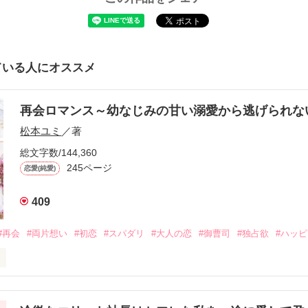
ている人にオススメ
再会ロマンス～幼なじみの甘い溺愛から逃げられ
松本ユミ
／著
総文字数/144,360
245ページ
恋愛(純愛)
409
#再会
#両片想い
#初恋
#スパダリ
#大人の恋
#御曹司
#独占欲
#ハッ