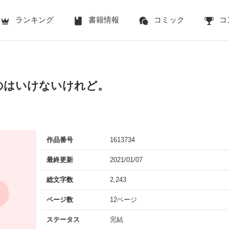
ランキング
書籍情報
コミック
コ
のはいけないけれど。
作品番号
1613734
最終更新
2021/01/07
総文字数
2,243
ページ数
12ページ
ステータス
完結