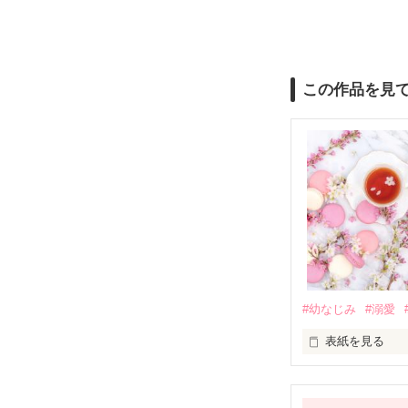
この作品を見
#幼なじみ
#溺愛
表紙を見る