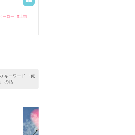
ヒーロー
#上司
いている。

（26）がいる
た。

室の上司である
、同居まで提案
の キーワード 「俺
」 の話