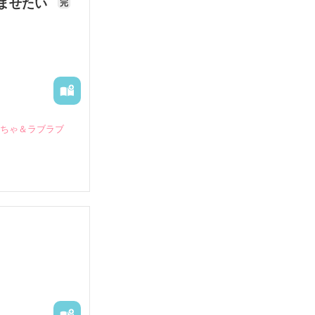
ませたい
完
いちゃ＆ラブラブ
していたとこ
る財閥御曹司に
―御影恭司その
出された上、二