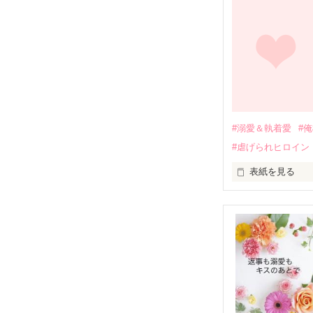
幼なじみの哲平
しかし、ある出
関係修復もでき
引っ越すことに
それから約十二
過去の傷から、
運命のような再
#溺愛＆執着愛
#
そして、ひょん
#虐げられヒロイン
酔った勢いで一
表紙を見る
さらに、美桜が
『責任をとる、
　おかしな噂を
戸惑う美桜とは
ろ、日本人美青
甘やかしてくる。
　帰国後、美桜
も関わらず、一
そんなある日、
人だったのだ―
遭っていること
　なぜか恭司か
美桜を守るため
夏木美桜(なつき