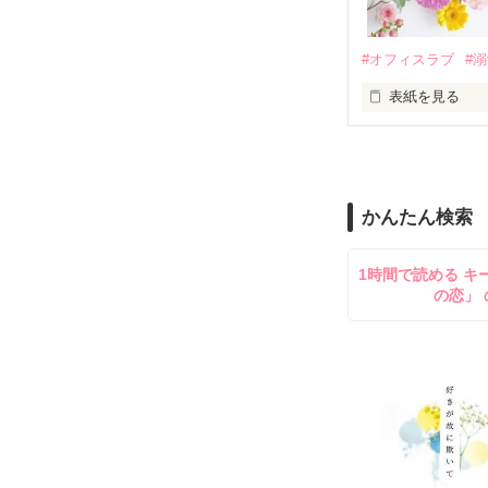
✕

鳴海哲平 (なる
#オフィスラブ
#
止まっていたは
表紙を見る
再会から始まる
舞川雛子（26
2026.6.5～2026.
また雛子には2
のだが、後輩の
守と由羅から『
かんたん検索
雪瀬鷹哉（29
＊以前、公開し
してきて──？

1時間で読める キ
鷹哉『宜しくな、
の恋」 
雛子『俺の……
シゴデキで冷徹な
※表紙も作中使
※執筆期間2026
※他サイトさん