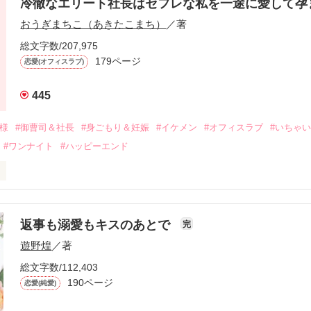
冷徹なエリート社長はセフレな私を一途に愛して孕
に淡い恋心を抱いていた美桜。

おうぎまちこ（あきたこまち）
／著
来事をきっかけに二人の関係は壊れてしまう。

ないまま、美桜は両親の離婚によって

総文字数/207,975
なり、哲平とも離れ離れになった。

179ページ
恋愛(オフィスラブ)
年後。

445
二度と会いたくないと思っていた哲平に

会を果たす。

俺様
#御曹司＆社長
#身ごもり＆妊娠
#イケメン
#オフィスラブ
#いちゃ
なことから

#ワンナイト
#ハッピーエンド
夜を共にしてしまった。

初めてだと知った哲平は

結婚しよう』と真っ直ぐに告げてきた。

流されて前の職場でうまくいかなかった梅田美桜は、海外で傷心旅行を
裏腹に、好きという気持ちを隠すことなく

年と出会い、酒の勢いもあり一夜限りの関係となる。



は新しい職場でワンナイトした美青年と再会。なんと彼の正体は、とあ
返事も溺愛もキスのあとで
完
族を離れて起業した新進気鋭の実業家、社内でも冷徹だと評判な社長―
哲平は美桜がストーカー被害に

遊野煌
／著
―！

を知る。

ら飼い猫の世話係を命じられた美桜は、猫の世話を口実にしばしば呼び
、哲平は同居を提案してきて――。

総文字数/112,403
190ページ
恋愛(純愛)
みお)
