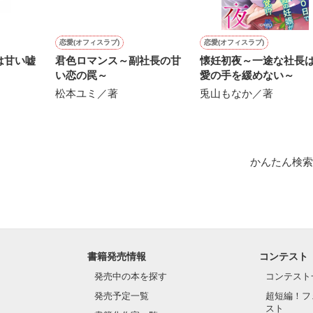
作品を読む
恋愛(オフィスラブ)
恋愛(オフィスラブ)
は甘い嘘
君色ロマンス～副社長の甘
懐妊初夜～一途な社長
い恋の罠～
愛の手を緩めない～
松本ユミ／著
兎山もなか／著
かんたん検索
書籍発売情報
コンテスト
発売中の本を探す
コンテスト
発売予定一覧
超短編！フ
スト