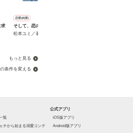
恋愛(純愛)
恋愛(純愛)
恋愛(オフィスラブ)
恋愛(純愛)
は求
そして、恋の種が花開く。
お見合い妻はエリート外科
紳士な課長、愛をささやく
藍色の溺愛〜あ
医の溺愛に気付かない
好きすぎて〜
松本ユミ／著
松本ユミ／著
おうぎまちこ（あきたこま
藍崎恵衣／著
ち）／著
もっと見る
の条件を変える
公式アプリ
一覧
iOS版アプリ
ェチから始まる溺愛コンテ
Android版アプリ