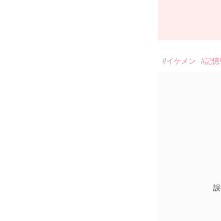
#イケメン
#記
誤