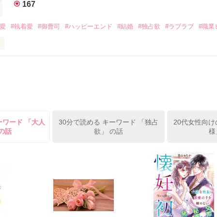
167
作品を読む
みてっぺい)

溺愛
#執着愛
#御曹司
#ハッピーエンド
#結婚
#独占欲
#ラブラブ
#職業
ずの二人の時間が、再び動き出す。

、溺愛ラブ。

）は大手お菓子メーカー、三日月製菓コーポレーションの企画戦略室で働
7.25

年前から付き合いはじめ、半年前から同棲を始めた、同期で恋人の石垣守
姫原由羅（24）との浮気が発覚した上、いつのまにか元カノにされてい
便利屋雛子』と馬鹿にされ、一人こっそり泣いていた雛子に、企画戦略
）が『──俺と結婚してくれないか』といきなりプロポーズをしてきた上
ていた話の改稿版です＊

ーワード 「大人
30分で読める キーワード 「独占
20代女性向け
俺の雛子』🦅

の話
欲」 の話
様
ひぃ、雛子？！！！』🐥

上司が見せる素顔は、なぜか想像以上に甘くて……🐥💓🦅

作品を読む
用の画像も全てフリー素材です。

.6.3〜7.20完結です。　

にて恋愛トレンド1位でした〜良かったら読んで頂けると嬉しいです。