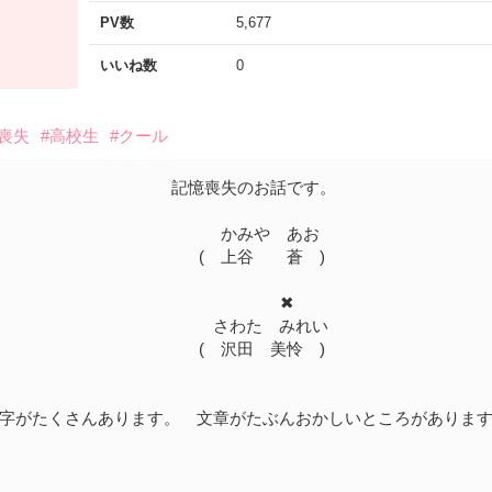
PV数
5,677
いいね数
0
憶喪失
#高校生
#クール
記憶喪失のお話です。
かみや あお
( 上谷 蒼 )
✖
さわた みれい
( 沢田 美怜 )
字がたくさんあります。 文章がたぶんおかしいところがありま