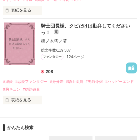
次第にロベールはオリヴィアを気にかけるように……？

表紙を見る
「この金が欲しければ、俺の言うことに従え」

「──はい、喜んで！」

騎士団長様、クビだけは勘弁してください
出会いは最悪、結婚生活は最高……？

＼異世界ラブコメ×ハッピーファンタジー／

っ！
完
愛を知らない公爵と天然怪力令嬢の溺愛バイオレンスラブコメ
ディです。

楠ノ木雫
／著
「いやっほぉぉおお〜い！！！！」

総文字数/119,587
＊この世界のお金はお札にさせてください。

124ページ
ファンタジー
バンジーした侯爵令嬢の先にいたのは

＊なろう、カクヨム、アルファポリス掲載中
甘いマスクの公爵様の頭上でした

208
「ど、どいてぇぇぇえ！！！！！」

#溺愛
#恋愛ファンタジー
#身分差
#騎士団員
#男爵令嬢
#ハッピーエンド
作品を読む
「…は？」

#胸キュン
#婚約破棄
表紙を見る
そんな最悪の出会いを果たした二人

目が覚めたら、自分の隣に知らない男が眠っていた。

かんたん検索
リリィ・ロゼッタ侯爵令嬢

朝の鍛錬が迫っていて置いていったが……
