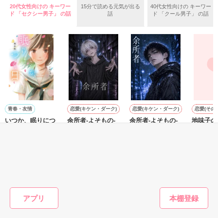
ふんわりとした淡いピンクの髪に澄んだ水色の瞳

鍛錬後の業務中に遭遇、彼はあの近衛騎士団長だと判明した。

20代女性向けの キーワー
15分で読める元気が出る
40代女性向けの キーワー
透き通るほど白い肌と華奢の手足

ド 「セクシー男子」 の話
話
ド 「クール男子」 の話
お人形のように可愛いらしい見た目とは裏腹に

残念なほどに自由でお気楽なお転婆令嬢

「あの、本当に、何でもしますのでクビだけは……」

「そうだな……黙ってはおいてやろう。だが、何でもするとい
ギル・レイヴン公爵

う言葉は言わないほうがいい」

サラサラとした綺麗な黒髪に綺麗な青色の瞳

あまりにも整った顔は女性たちを引き寄せる

甘い言葉をささやく近衛騎士団長に翻弄されるテレシアの恋物
社交界で圧倒的人気を誇っていた

語が始まる——

表では甘いマスクを被る彼の裏は……

青春・友情
恋愛(キケン・ダーク)
恋愛(キケン・ダーク)
恋愛(その他
いつか、眠りにつ
余所者-よそもの-
余所者-よそもの-
地味子の
く日
【 2 】
壱 VS黒羽の大妖
なつ美咲／著
怪
空から降ってきたリリィに恋したギルは

いぬじゅん／著
なつ美咲／著
┈┈┈┈┈┈┈ ❁ ❁ ❁ ┈┈┈┈┈┈┈┈

国王命令での婚約を申し込む

牡丹杏／
悪魔の近衛騎士団長

とある事情で絶対婚約したくないリリィは

リアム・ロドリエス

もっと見る
そうだ！男装執事として生きていこう！

【修行してきます。私は元気です。】

×

かんたん検索の条件を変える
謎のリリィらしい手紙を残して逃亡

アプリ
騎士団員の男爵令嬢

テレシア・マーフィス
