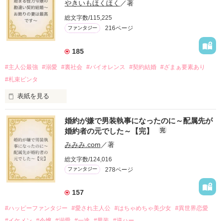
やきいもほくほく
／著
総文字数/115,225
216ページ
ファンタジー
185
#主人公最強
#溺愛
#裏社会
#バイオレンス
#契約結婚
#ざまぁ要素あり
#札束ビンタ
表紙を見る
かつては英雄と呼ばれた父は事業で失敗ばかり。

婚約が嫌で男装執事になったのに～配属先が
そのせいで極貧生活を送るオリヴィア・ディルムーンは、母が
婚約者の元でした～【完】
完
倒れたことをきっかけに娼婦になり稼ごうと屋敷を飛び出し
た。

みみみ.com
／著
娼館（たぶん）の店主は札束でビンタしてくる謎の男。

総文字数/124,016
金と引き換えに雇われたと思いきや……契約結婚だった！？

278ページ
ファンタジー
裏社会を牛耳るロベールは仮面をつけており、謎が多いが幸せ
な結婚生活を満喫中。

そこでロベールを慕うアリスに一方的に敵視され、嫌がらせを
157
受けるもオリヴィアには効果なし。

#ハッピーファンタジー
#愛され主人公
#はちゃめちゃ美少女
#異世界恋愛
勘違いから始まる初夜騒動に危険ばかりの血まみれ新婚生活。

#イケメン
#令嬢
#溺愛
#一途
#男装
#逆ハー