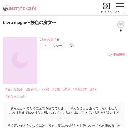
ログイン
メニュー
Livre magie〜桜色の魔女〜
0
浅葱 美空
／著
ファンタジー
完
作品情報
#異世界転生
#魔法使い
#小説
#友情
#恋愛
#事件調査
#協力
#新たな出会い
「あなたが私のために全てを捨ててしまう、そんなことがあってはなりません！
これは叶えてはいけない想いなのです。私たちは、生きている世界が違いすぎ
る！」
そう言い子どものように泣く私を、彼はあの時と同じ優しい手で抱き締める。あ