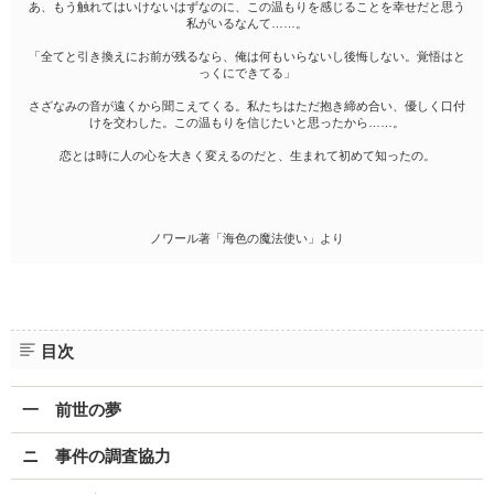
あ、もう触れてはいけないはずなのに、この温もりを感じることを幸せだと思う
私がいるなんて……。
「全てと引き換えにお前が残るなら、俺は何もいらないし後悔しない。覚悟はと
っくにできてる」
さざなみの音が遠くから聞こえてくる。私たちはただ抱き締め合い、優しく口付
けを交わした。この温もりを信じたいと思ったから……。
恋とは時に人の心を大きく変えるのだと、生まれて初めて知ったの。
ノワール著「海色の魔法使い」より
目次
一 前世の夢
ニ 事件の調査協力