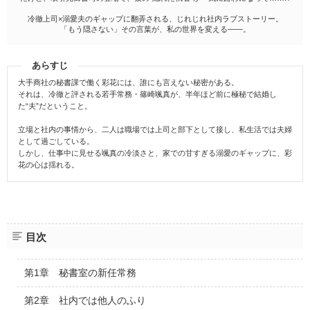
冷徹上司×溺愛夫のギャップに翻弄される、じれじれ社内ラブストーリー。
「もう隠さない」その言葉が、私の世界を変える——。
あらすじ
大手商社の秘書課で働く彩花には、誰にも言えない秘密がある。
それは、冷徹と評される若手常務・篠崎颯真が、半年ほど前に極秘で結婚し
た“夫”だということ。
立場と社内の事情から、二人は職場では上司と部下として接し、私生活では夫婦
として過ごしている。
しかし、仕事中に見せる颯真の冷淡さと、家での甘すぎる溺愛のギャップに、彩
花の心は揺れる。
目次
第1章 秘書室の新任常務
第2章 社内では他人のふり