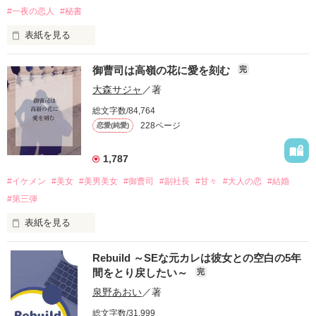
#一夜の恋人
#秘書
表紙を見る
💐🌸 💐🌸 💐🌸 💐🌸 💐🌸

御曹司は高嶺の花に愛を刻む
完
・自著名乗り禁止

大森サジャ
／著
・AI学習禁止 

総文字数/84,764
・無断転載禁止 

228ページ
恋愛(純愛)
・裁定制度に基づく利用は承諾しない 

💐🌸 💐🌸 💐🌸 💐🌸 💐🌸

1,787
#イケメン
#美女
#美男美女
#御曹司
#副社長
#甘々
#大人の恋
#結婚
岡安　里穂（27）

ホテル彩皇の客室係

#第三弾
一夜の恋人との間に設けた慎里を育ている

表紙を見る
×

イケメンシリーズ第三弾

Rebuild ～SEな元カレは彼女との空白の5年
深沢　慎吾（32）

間をとり戻したい～
完
※単作でもたぶんお楽しみ頂けますが、

ホテル彩皇の支配人

前作から順に読んでいただければ

エスタークホテルチェーンから出向中

泉野あおい
／著
より一層楽しめると思います。

総文字数/31,999