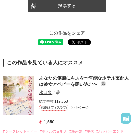
投票する
この作品をシェア
この作品を見ている人にオススメ
あなたの傷痕にキスを〜有能なホテル支配人
は彼女とベビーを囲い込む〜
完
水田歩
／著
総文字数/119,858
229ページ
恋愛(オフィスラブ)
1,550
#シークレットベビー
#ホテルの支配人
#格差婚
#現代
#ハッピーエンド