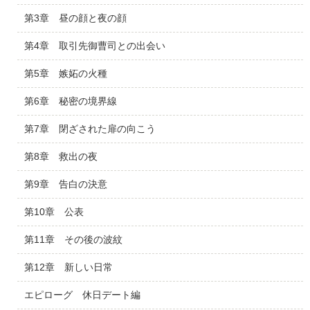
第3章 昼の顔と夜の顔
第4章 取引先御曹司との出会い
第5章 嫉妬の火種
第6章 秘密の境界線
第7章 閉ざされた扉の向こう
第8章 救出の夜
第9章 告白の決意
第10章 公表
第11章 その後の波紋
第12章 新しい日常
エピローグ 休日デート編