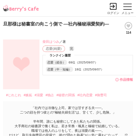
ログイン
メニュー
旦那様は秘書室の向こう側で ―社内極秘溺愛契約―
114
柴田はつみ
／著
恋愛(純愛)
完
ランクイン履歴
恋愛（総合）
69位（2025/09/07）
恋愛（中・短編）
18位（2025/09/07）
作品情報
#じれじれ
#嫉妬
#溺愛
#独占
#秘密の関係
#社内恋愛
#御曹司
「社内では冷徹な上司。家では甘すぎる夫——。
二つの顔を持つ彼との“極秘夫婦生活”は、甘くて、少し危険。」
半年間、誰にも秘密にしてきた私たちの関係。
大手商社の秘書課で働く私は、若き常務・颯真と極秘で結婚している。
職場では他人のふりをして、夜は溺愛の嵐——。
だけど、取引先御曹司の登場で、彼の“隠れた執着”が一気に露わになって……!?