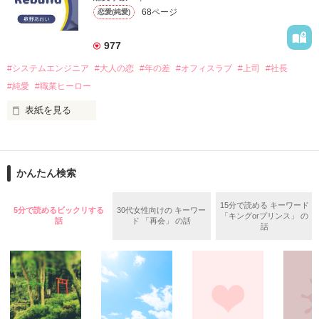
68ページ
恋愛(純愛)
第一弾　神楽純平の弟のお話です。

ハロウィンの日、二人は恋に落ちた。

二年後、シングルマザーとなった里穂は支配人として出向して
大手ゼネコン神楽コーポレーション

きた慎吾と再会する。

977
副社長　29歳

神楽　陽平（かぐら　ようへい）

#システムエンジニア
#大人の恋
#年の差
#オフィスラブ
#上司
#社長
×

2023/05/04 うわっ、とうとう1位！初めてです、ありがとうご
#純愛
#職業ヒーロー
大手ゼネコン神楽コーポレーション

ざいますー！（号泣）

住宅部門　デザイン部　　26歳

皆様のおかげです(//∇//)

表紙を見る
橋本　菜由（はしもと　なゆ）

2023/04/24 チャマ様　素晴らしいレビューありがとうございま
す( ；∀；)←感涙

 ひとこと感想、とっても励みになります（╹◡╹）♡

「今、誰かと付き合ってるのか？」

自分には兄や父のように人を心から愛する

「つ、付き合ってません。でも、好きな人くらいはいます」

かんたん検索
そんな事出来るのかと頭を悩ませるが

『CEOは溺愛妻を杜に隠してる』の護孝の秘書、慎吾と恋人の
自分の見た目や、御曹司というブランドに

お話になります。
「5年が大きいってことはわかってたが、直接そういうことを
寄り付く女ばかりで女に嫌気がさす陽平

聞くのはショックだな」

15分で読める キーワード
5分で読めるビックリする
30代女性向けの キーワー
「キングorプリンス」 の
話
ド 「再会」 の話
話
　仕事では決して見せない、眉が少し下がった顔に胸がぎゅっ
作品を読む
無自覚な超絶美人

と痛む。

入社早々、高嶺の花と噂される

幼い頃、イケメンな父親が他に女をつくり

　彼の言う通り、5年は大きい。

自分と母を捨てた事により

　彼を忘れるには十分な時間だったはずだ。

見た目を武器に寄り付く男を警戒する菜由

「俺は雫を取り戻しに来たんだ」
