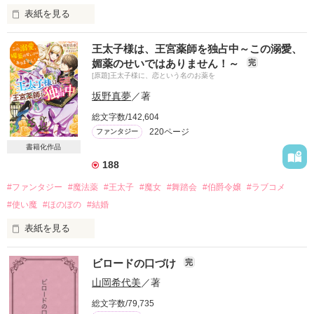
表紙を見る
王太子様は、王宮薬師を独占中～この溺愛、
ブライト王国は、極寒の地にありながら、聖獣に守られてい
媚薬のせいではありません！～
完
る。

[原題]王太子様に、恋という名のお薬を
王家の子は必ず、聖獣の加護を得るのだ。

坂野真夢
／著
しかしフィオナには加護が与えられなかった。そのために、彼
総文字数/142,604
女は政略結婚の駒となる。

220ページ
ファンタジー
愛されたいと願い続け、夫に殺されたフィオナは、次の瞬間政
書籍化作品
略結婚を決められた王の間にいた。

188
そこから始まる悲劇を繰り返すこと七回。

#ファンタジー
#魔法薬
#王太子
#魔女
#舞踏会
#伯爵令嬢
#ラブコメ
#使い魔
#ほのぼの
#結婚
もはや八度目となる人生のスタートに、フィオナは決意した。

表紙を見る
もう誰も選ばない。愛なんていらない。

【書籍化に伴い、7月10日より部分公開となります。ご了承く
ビロードの口づけ
完
これからは自分が楽しむためだけに生きてやるー！！

ださい】

山岡希代美
／著
原題：『王太子様に、恋という名のお薬を』

総文字数/79,735