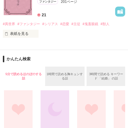
201ページ
ファンタジー
作品を読む
ギールランドの国王には悩みの種がある。

21
それは息子がなかなか結婚相手を決めてくれないことだ。

#異世界
#ファンタジー
#シリアス
#恋愛
#主従
#鬼畜眼鏡
#獣人
その気にさせるために舞踏会を数多く催すも、一向に進展はな
表紙を見る
い。

それどころか、頻繁な舞踏会に使用人たちはぐったりだ。

領地に隣接する森には、人を食らう獣が生息していた。

領主の娘クルミは、幼い頃から何度か獣に襲われそうになった
「あいにくですが父上。俺にはどの家の娘も同じに見えます」

かんたん検索
事がある。

強要される見合い（舞踏会）に疲れきった王太子

ギルバート＝ローガン　十九歳

5分で読めるほのぼのする
1時間で読める胸キュンす
3時間で読める キーワー
娘を守るため、父はボディガードを雇った。

話
る話
ド 「結婚」 の話
×

優秀なボディガードはクルミの前でだけ豹変する。

実は魔女（？）な薬屋グリーンリーフの看板娘

エマ＝バーネット　二十歳

鬼畜眼鏡なボディガードと世間知らずなお嬢様の純粋で歪んだ
「最近、すごく栄養剤が売れるよね。

恋愛物語。

全く、王子様も結婚相手くらい、自分で決めればいいのに」
