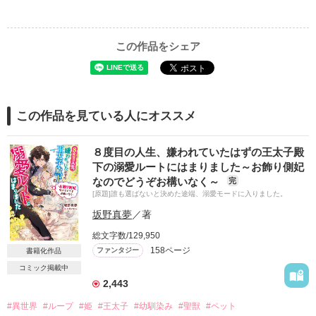
この作品をシェア
この作品を見ている人にオススメ
８度目の人生、嫌われていたはずの王太子殿
下の溺愛ルートにはまりました～お飾り側妃
なのでどうぞお構いなく～
完
[原題]誰も選ばないと決めた途端、溺愛モードに入りました。
坂野真夢
／著
総文字数/129,950
158ページ
ファンタジー
書籍化作品
コミック掲載中
2,443
#異世界
#ループ
#姫
#王太子
#幼馴染み
#聖獣
#ペット