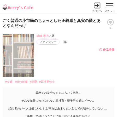
ログイン
メニュー
ごく普通の小市民のちょっとした正義感と真実の愛とあ
となんだっけ
3
城崎 唯衣
／著
ファンタジー
完
作品情報
#令嬢
#婚約破棄
#溺愛
#異世界転生
義務でお茶会をするのもごく当然。
そんな光景に未だなれない元社畜・現子爵令嬢のイース。
婚約者のジークは優しいけれどそれはあまり友人としての域を出ていないし、
「義務」で結びつくことに申し訳なさを感じるほど。