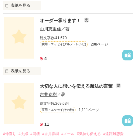
表紙を見る
オーダー承ります！
完
山川恵里佳
／著
どういうふうに生きるとかはあまり考えていなかったよ。

総文字数/41,570
208ページ
実用・エッセイ(グルメ・レシピ)
自分が楽しいこと、好きなことだけやってきたね。

4
この物語は自分の体験をもとに綴ったフィクションです。

表紙を見る
「オーダー承ります！」は、

大切な人に想いを伝える魔法の言葉
完
お昼のTV番組『ありがとッ！』（テレビ神奈川）

にて、山川恵里佳さんがオススメの料理を

吉井春樹
／著
紹介する人気コーナー。

総文字数/269,634
毎週番組への問い合わせが絶えないという、

作品を読む
1,111ページ
実用・エッセイ(その他)
この話題のレシピを山川さんが

「Berry's Cafe」で連載します！

11
身近な食材を使用したメニューには、

#仲直り
#夫婦
#同棲
#吉井春樹
#メール
#気持ち伝える
#遠距離恋愛
いつもの一品として気軽に取り入れられる
