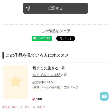
投票する
この作品をシェア
この作品を見ている人にオススメ
気ままに生きる
完
ルイズルイス加部
／著
総文字数/114,565
203ページ
実用・エッセイ(その他)
168
#音楽
#ロック
#ベース
#ギター