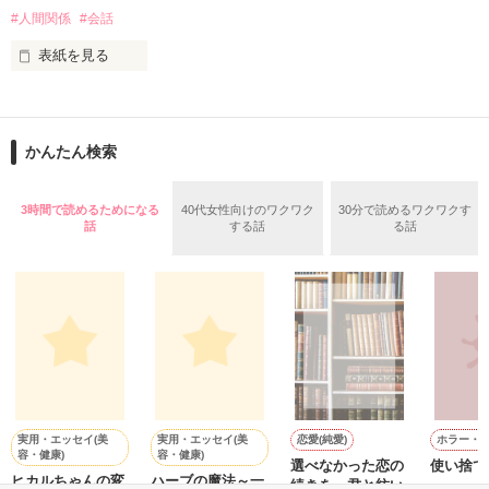
簡単便利なアイデアが満載。

#人間関係
#会話
しかも「Berry's Cafe」限定で、

ご主人・おさるさんの感想や、

表紙を見る
お子さんの反応も聞けちゃうので、

大切なあの人に食べさせたい時の

コピーライターとして徹夜つづきの日々を過ごすかたわら、妻
参考にもぜひどうぞ！
へのメッセージを書きつづっていたブログが人気となり、 多く
かんたん検索
の女性読者の共感を呼んだことで『しあわせが、しあわせを、
みつけてきた。』で2004年に作家デビューした吉井春樹さん。

作品を読む
3時間で読めるためになる
40代女性向けのワクワク
30分で読めるワクワクす
この作品は吉井さん直伝の、気持ちをもっと上手に伝える、こ
話
する話
る話
とばの幸せな使い方ガイド。

「ありがとう」「すきです」「ごめんなさい」「だいじょう
ぶ」「よくできました」など、大切な誰かに感謝や好意、励ま
しのメッセージを伝える小さなテクニックについて解説すると
ともに、その言葉を用いることで自分自身を見つめるきっかけ
も促してくれる、「気持ちの伝え方」「自分らしさの磨き方」
実用・エッセイ(美
実用・エッセイ(美
恋愛(純愛)
ホラー・
容・健康)
容・健康)
作品を読む
選べなかった恋の
使い捨て
ｽ
ヒカルちゃんの変
ハーブの魔法～一
続きを、君と紡い