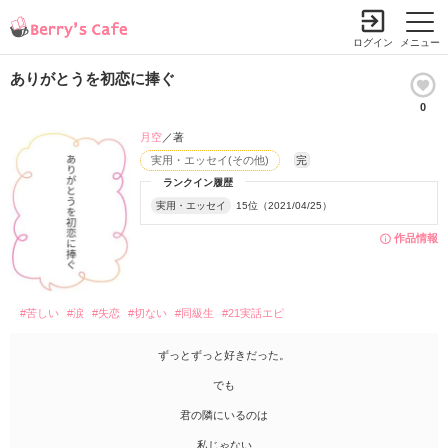
ログイン
メニュー
ありがとうを初恋に捧ぐ
0
月空
／著
実用・エッセイ(その他)
完
ランクイン履歴
実用・エッセイ
15位（2021/04/25）
作品情報
#苦しい
#涙
#失恋
#切ない
#同級生
#21実話エピ
ずっとずっと好きだった。
でも
君の隣にいるのは
私じゃない