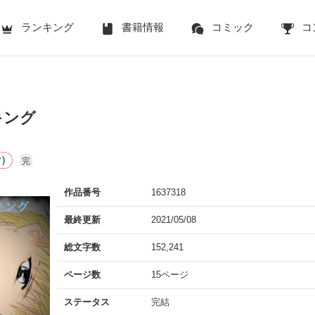
ランキング
書籍情報
コミック
コ
キング
)
完
作品番号
1637318
最終更新
2021/05/08
総文字数
152,241
ページ数
15ページ
ステータス
完結