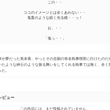
この・・
ココのイメージとは全くあわない・・
鬼畜のような鋭く光る瞳・・っ！
お、・・
「鬼っ・・」
事が夢だった美未香。やっとその念願の有名執事喫茶に行けたのだ
いたような紳士のような振る舞いをしてくれる執事では無く、全く
った。
レビュー
この作品には、まだ投稿されていません。