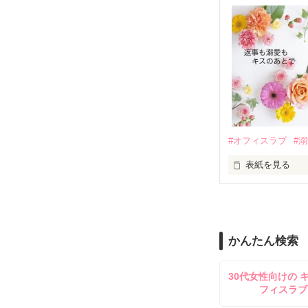
ろ、日本人美青
甘やかしてくる。
　帰国後、美桜
も関わらず、一
そんなある日、
人だったのだ―
遭っていること
　なぜか恭司か
美桜を守るため
夏木美桜(なつき
✕

鳴海哲平 (なる
#オフィスラブ
#
止まっていたは
表紙を見る
再会から始まる
舞川雛子（26
2026.6.5～2026.
また雛子には2
のだが、後輩の
守と由羅から『
かんたん検索
雪瀬鷹哉（29
＊以前、公開し
してきて──？

30代女性向けの 
鷹哉『宜しくな、
フィスラブ
雛子『俺の……