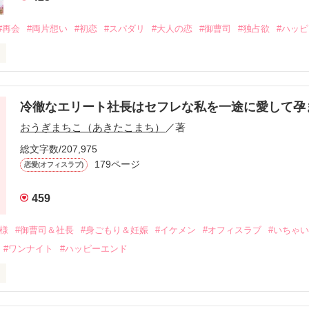
#再会
#両片想い
#初恋
#スパダリ
#大人の恋
#御曹司
#独占欲
#ハッ
冷徹なエリート社長はセフレな私を一途に愛して孕
に淡い恋心を抱いていた美桜。

おうぎまちこ（あきたこまち）
／著
来事をきっかけに二人の関係は壊れてしまう。

ないまま、美桜は両親の離婚によって

総文字数/207,975
なり、哲平とも離れ離れになった。

179ページ
恋愛(オフィスラブ)
年後。

459
二度と会いたくないと思っていた哲平に

会を果たす。

俺様
#御曹司＆社長
#身ごもり＆妊娠
#イケメン
#オフィスラブ
#いちゃ
なことから

#ワンナイト
#ハッピーエンド
夜を共にしてしまった。

初めてだと知った哲平は

結婚しよう』と真っ直ぐに告げてきた。

流されて前の職場でうまくいかなかった梅田美桜は、海外で傷心旅行を
裏腹に、好きという気持ちを隠すことなく
