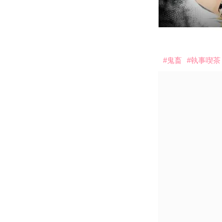
#鬼畜
#執事喫茶