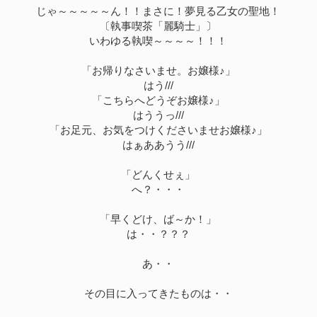
じゃ～～～～～ん！！まさに！夢見る乙女の聖地！
〔執事喫茶「麗騎士」〕
いわゆる執喫～～～～！！！
「お帰りなさいませ。お嬢様♪」
はう///
「こちらへどうぞお嬢様♪」
はううっ///
「お足元、お気をつけくださいませお嬢様♪」
はぁああうう///
「どんくせぇ」
へ？・・・
「早くどけ、ば～か！」
は・・？？？
あ・・
その目に入ってきたものは・・