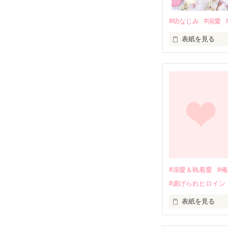
#幼なじみ
#溺愛
表紙を見る
幼なじみの哲平
しかし、ある出
関係修復もでき
引っ越すことに
それから約十二
過去の傷から、
運命のような再
#溺愛＆執着愛
#
そして、ひょん
#虐げられヒロイン
酔った勢いで一
表紙を見る
さらに、美桜が
『責任をとる、
　おかしな噂を
戸惑う美桜とは