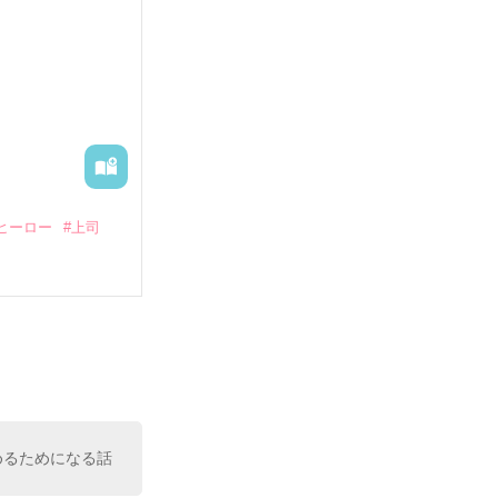
る財閥御曹司に
―御影恭司その
出された上、二
ヒーロー
#上司
いている。

（26）がいる
た。

室の上司である
、同居まで提案
めるためになる話