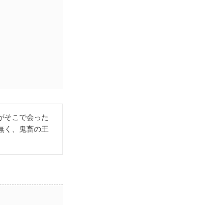
がそこで会った
無く、鬼畜の王