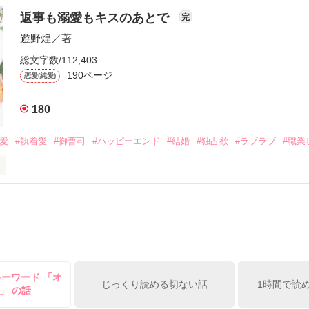
年と出会い、酒の勢いもあり一夜限りの関係となる。



は新しい職場でワンナイトした美青年と再会。なんと彼の正体は、とあ
返事も溺愛もキスのあとで
完
族を離れて起業した新進気鋭の実業家、社内でも冷徹だと評判な社長―
哲平は美桜がストーカー被害に

遊野煌
／著
―！

を知る。

ら飼い猫の世話係を命じられた美桜は、猫の世話を口実にしばしば呼び
、哲平は同居を提案してきて――。

総文字数/112,403
190ページ
恋愛(純愛)
みお)

180
作品を読む
みてっぺい)

溺愛
#執着愛
#御曹司
#ハッピーエンド
#結婚
#独占欲
#ラブラブ
#職業
ずの二人の時間が、再び動き出す。

、溺愛ラブ。

）は大手お菓子メーカー、三日月製菓コーポレーションの企画戦略室で働
7.25

年前から付き合いはじめ、半年前から同棲を始めた、同期で恋人の石垣守
姫原由羅（24）との浮気が発覚した上、いつのまにか元カノにされてい
便利屋雛子』と馬鹿にされ、一人こっそり泣いていた雛子に、企画戦略
）が『──俺と結婚してくれないか』といきなりプロポーズをしてきた上
ていた話の改稿版です＊

キーワード 「オ
俺の雛子』🦅

じっくり読める切ない話
1時間で読
」 の話
ひぃ、雛子？！！！』🐥
