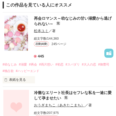
この作品を見ている人にオススメ
再会ロマンス～幼なじみの甘い溺愛から逃げ
られない～
完
松本ユミ
／著
総文字数/144,360
245ページ
恋愛(純愛)
445
#幼なじみ
#溺愛
#再会
#両片想い
#初恋
#スパダリ
#大人の恋
#御曹司
#独占欲
#ハッピーエンド
表紙を見る
冷徹なエリート社長はセフレな私を一途に愛
して孕ませたい
完
幼なじみの哲平に淡い恋心を抱いていた美桜。

おうぎまちこ（あきたこまち）
／著
しかし、ある出来事をきっかけに二人の関係は壊れてしまう。

総文字数/207,975
関係修復もできないまま、美桜は両親の離婚によって
