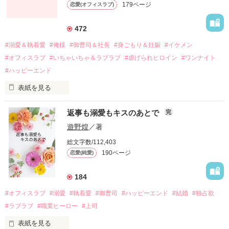
179ページ
恋愛(オフィスラブ)
引っ越すことになり、哲平とも離れ離れになった。

それから約十二年後。

472
過去の傷から、二度と会いたくないと思っていた哲平に

#溺愛＆執着愛
#俺様
#御曹司＆社長
#身ごもり＆妊娠
#イケメン
運命のような再会を果たす。

#オフィスラブ
#いちゃいちゃ＆ラブラブ
#虐げられヒロイン
#ワンナイト
そして、ひょんなことから

#ハッピーエンド
酔った勢いで一夜を共にしてしまった。

表紙を見る
さらに、美桜が初めてだと知った哲平は

『責任をとる、結婚しよう』と真っ直ぐに告げてきた。

　おかしな噂を流されて前の職場でうまくいかなかった梅田美
戸惑う美桜とは裏腹に、好きという気持ちを隠すことなく

返事も溺愛もキスのあとで
完
桜は、海外で傷心旅行をしていたところ、日本人美青年と出会
甘やかしてくる。

い、酒の勢いもあり一夜限りの関係となる。

遊野煌
／著
　帰国後、美桜は新しい職場でワンナイトした美青年と再会。
そんなある日、哲平は美桜がストーカー被害に

総文字数/112,403
なんと彼の正体は、とある財閥御曹司にも関わらず、一族を離
遭っていることを知る。

190ページ
恋愛(純愛)
れて起業した新進気鋭の実業家、社内でも冷徹だと評判な社長
美桜を守るため、哲平は同居を提案してきて――。

――御影恭司その人だったのだ――！

　なぜか恭司から飼い猫の世話係を命じられた美桜は、猫の世
184
話を口実にしばしば呼び出された上、二人はいわゆる身体だけ
夏木美桜(なつきみお)

#オフィスラブ
#溺愛
#執着愛
#御曹司
#ハッピーエンド
#結婚
#独占欲
✕

#ラブラブ
#職業ヒーロー
#上司
鳴海哲平 (なるみてっぺい)

表紙を見る
作品を読む