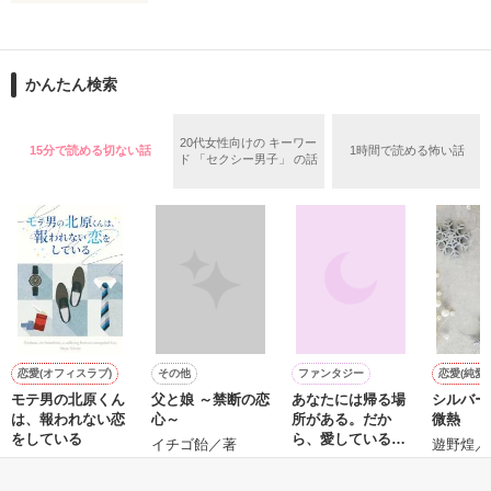
止まっていたはずの二人の時間が、再び動き出す。

舞川雛子（26）は大手お菓子メーカー、三日月製菓コーポレー
再会から始まる、溺愛ラブ。

ションの企画戦略室で働いている。

また雛子には2年前から付き合いはじめ、半年前から同棲を始
2026.6.5～2026.7.25

かんたん検索
めた、同期で恋人の石垣守（26）がいるのだが、後輩の姫原由
羅（24）との浮気が発覚した上、いつのまにか元カノにされて
いた。

20代女性向けの キーワー
15分で読める切ない話
1時間で読める怖い話
守と由羅から『便利屋雛子』と馬鹿にされ、一人こっそり泣い
ド 「セクシー男子」 の話
＊以前、公開していた話の改稿版です＊

ていた雛子に、企画戦略室の上司である雪瀬鷹哉（29）が
『──俺と結婚してくれないか』といきなりプロポーズをしてき
た上、同居まで提案してきて──？

鷹哉『宜しくな、俺の雛子』🦅

雛子『俺の……ひぃ、雛子？！！！』🐥

作品を読む
シゴデキで冷徹な上司が見せる素顔は、なぜか想像以上に甘く
て……🐥💓🦅

恋愛(オフィスラブ)
その他
ファンタジー
恋愛(純愛)
モテ男の北原くん
父と娘 ～禁断の恋
あなたには帰る場
シルバー
※表紙も作中使用の画像も全てフリー素材です。

は、報われない恋
心～
所がある。だか
微熱
※執筆期間2026.6.3〜7.20完結です。　

をしている
ら、愛していると
イチゴ飴／著
遊野煌／
※他サイトさんにて恋愛トレンド1位でした〜良かったら読ん
は言えない。
きたみまゆ／著
おうぎまちこ（あ
で頂けると嬉しいです。
きたこまち）／著