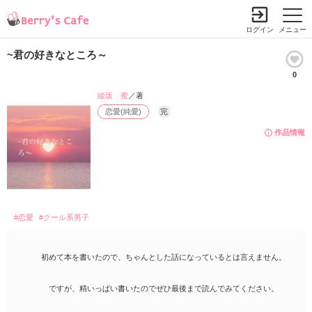
ログイン
メニュー
~君の好きなところ～
0
綾坂 蜜
／著
恋愛(純愛)
完
作品情報
#恋愛
#クール系男子
初めて本を書いたので、ちゃんとした話になっているとは言えません。
ですが、精いっぱい書いたのでぜひ最後まで読んでみてください。