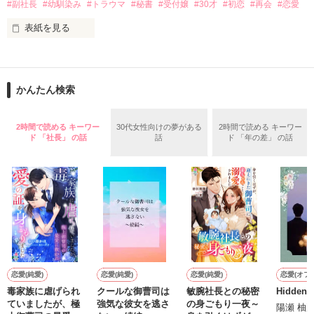
#副社長
#幼馴染み
#トラウマ
#秘書
#受付嬢
#30才
#初恋
#再会
#恋愛
後編

作品を読む
第三部　東京編

表紙を見る
第四部　ニューヨーク編（完）

30才の初恋、あなたしか好きになれないなんてあり得ないけ
ど、ある事がトラウマになり恋する勇気を持てないでいた。

かんたん検索
もし、もう一度あなたに会ったなら、私は彼に恋する事が出来
るのだろうか。

2時間で読める キーワー
30代女性向けの夢がある
2時間で読める キーワー
ド 「社長」 の話
話
ド 「年の差」 の話
あなたのハートを撃ち抜いて、手錠をかけ逃げられないように
したい。

作品を読む
過去も未来もあなたが好き………

30才になっても初恋を引きずったまま。

恋愛(純愛)
恋愛(純愛)
恋愛(純愛)
恋愛(オフ
毒家族に虐げられ
クールな御曹司は
敏腕社長との秘密
Hidden l
ダメダメ女の私にもう一度恋するチャンスを下さい。

ていましたが、極
強気な彼女を逃さ
の身ごもり一夜～
陽瀬 柚