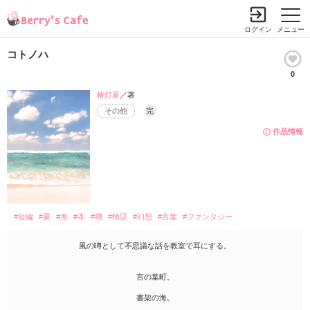
ログイン
メニュー
コトノハ
0
椿灯夏
／著
その他
完
作品情報
#短編
#夏
#海
#本
#噂
#物語
#幻想
#言葉
#ファンタジー
風の噂として不思議な話を教室で耳にする。
言の葉町。
書架の海。