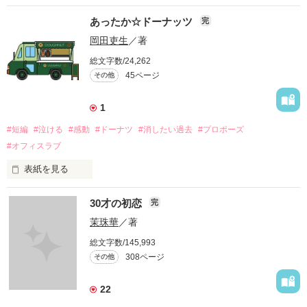
桜の花が散るように

あったか☆ドーナッツ
完
いずれこの恋も終わるのでしょう

それでも彼を想ってしまう

岡田吏生
／著
幸せを望んではいけないと誓ったのに

総文字数/24,262
45ページ
その他
□

京都、舞い散る桜の下で澪が出会ったのは

1
冷たく美しい瞳の外国人・ジェイだった

#短編
#泣ける
#感動
#ドーナツ
#消したい過去
#プロポーズ
心に傷を負った澪と

#オフィスラブ
愛を知らないジェイ

表紙を見る
傷つけ傷つき合いながら

情緒あふれる蔵の街、栃木市。その蔵の街にあるスイーツスタ
愛はいくどでも新生する

30才の初恋
完
ンドの揚げたて「うずまきドーナツ」はいかかですか？

この桜のように──

茉珠華
／著
※完結の表示が出ていますが、短編を追加していきます。

□

総文字数/145,993
308ページ
その他
前編

第一部　京都編　

第二部　イタリア編

22