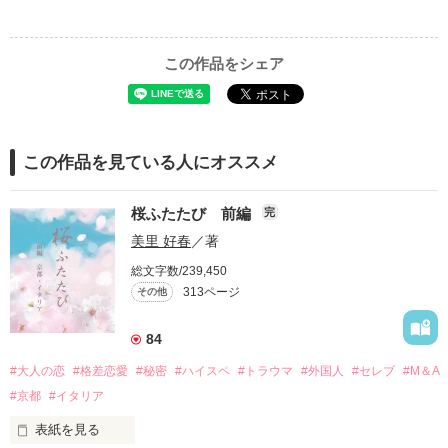
この作品をシェア
この作品を見ている人にオススメ
桜ふたたび 前編
完
美里 好春
／著
総文字数/239,450
313ページ
その他
84
#大人の恋
#格差恋愛
#秘密
#ハイスペ
#トラウマ
#外国人
#セレブ
#M＆A
#京都
#イタリア
表紙を見る