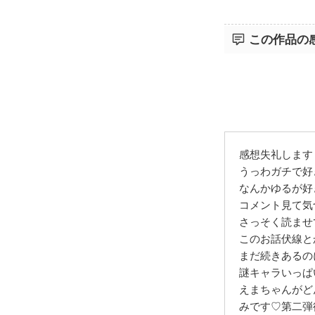
この作品の
感想失礼します
うっわガチで好
なんかゆるが好
コメント見て気
さっそく読ませ
このお話伏線と
まだ続きあるの
謎キャラいっぱ
えまちゃんがど
みです♡第二弾