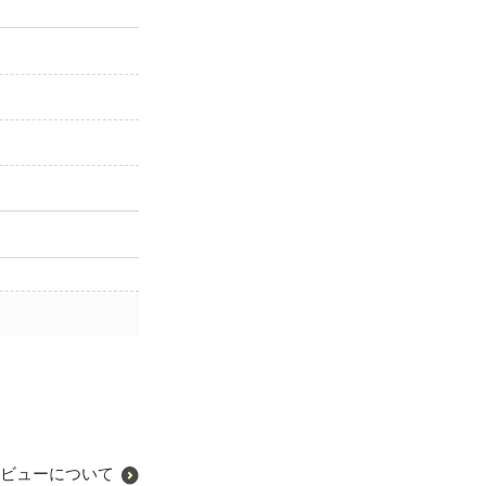
ビューについて