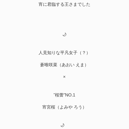
宵に君臨する王さまでした
🌙
人見知りな平凡女子（？）
蒼唯咲菜（あおい えま）
×
"桜蕾"NO.1
宵宮桜（よみや ろう）
🌙