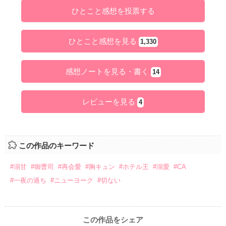
ひとこと感想を投票する
ひとこと感想を見る
1,330
感想ノートを見る・書く
14
レビューを見る
4
この作品のキーワード
#溺甘
#御曹司
#再会愛
#胸キュン
#ホテル王
#溺愛
#CA
#一夜の過ち
#ニューヨーク
#切ない
この作品をシェア