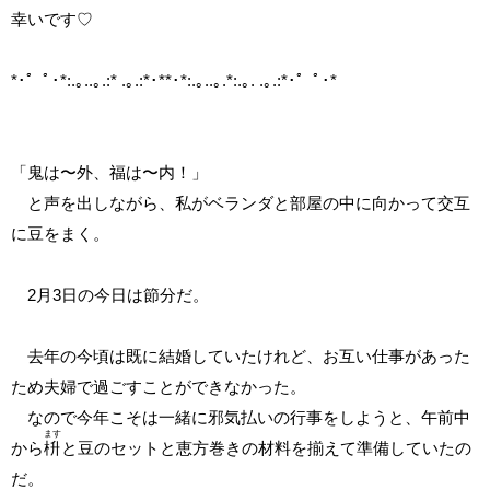
幸いです♡
*･゜ﾟ･*:.｡..｡.:* .｡.:*･**･*:.｡..｡.*:.｡. .｡.:*･゜ﾟ･*
「鬼は〜外、福は〜内！」
と声を出しながら、私がベランダと部屋の中に向かって交互
に豆をまく。
2月3日の今日は節分だ。
去年の今頃は既に結婚していたけれど、お互い仕事があった
ため夫婦で過ごすことができなかった。
なので今年こそは一緒に邪気払いの行事をしようと、午前中
ます
から
枡
と豆のセットと恵方巻きの材料を揃えて準備していたの
だ。