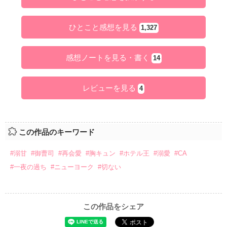
ひとこと感想を見る
1,327
感想ノートを見る・書く
14
レビューを見る
4
この作品のキーワード
#溺甘
#御曹司
#再会愛
#胸キュン
#ホテル王
#溺愛
#CA
#一夜の過ち
#ニューヨーク
#切ない
この作品をシェア