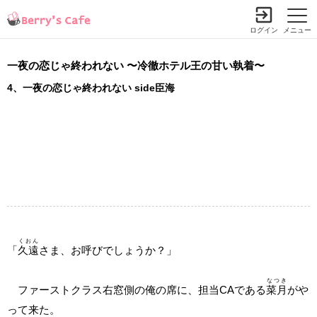
ログイン
メニュー
一夜の恋じゃ終われない 〜冷徹ホテル王の甘い執着〜
4、一夜の恋じゃ終われない side臣海
くおん
「
久遠
さま、お呼びでしょうか？」
なつき
ファーストクラス右窓側の俺の席に、担当CAである
菜月
がや
って来た。