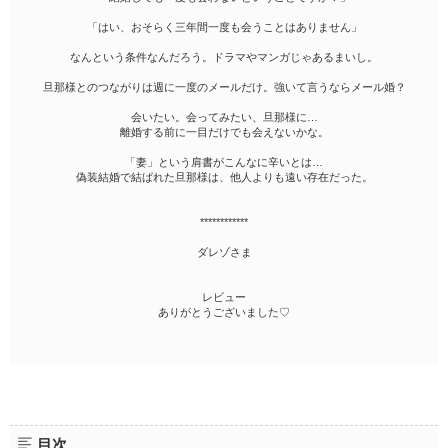
「はい、おそらく三年間一度も会うことはありません」
なんという条件なんだろう。ドラマやマンガじゃあるまいし。
旦那様とのつながりは週に一度のメールだけ。強いて言うならメール婚？
会いたい。会ってみたい、旦那様に…
離婚する前に一目だけでも会えないかな。
「妻」という肩書がこんなに辛いとは…
偽装結婚で結ばれた旦那様は、他人よりも遠い存在だった。
************
ダレゾさま
レビュー
ありがとうございました♡
目次