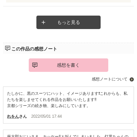
不二子ちゃん、ドンちゃん、登場人物の名前、命名のセンスも大
好きです。
もっと見る
この作品の感想ノート
感想を書く
感想ノートについて
たしかに、黒のスーツにハット、イメージあります❗これからも、私
たちを楽しませてくれる作品をお願いいたします‼️
京都シリーズの続き物、楽しみにしています。
れをん
さん
2022/05/01 17:44
厳太郎おじいさま、カッケー‼️と叫んでしまいました。灯里ちゃんの