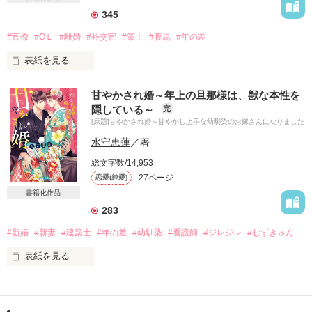
345
×

#官僚
#ОＬ
#離婚
#外交官
#策士
#腹黒
#年の差
「悪いが、そうはいかないんだ」

表紙を見る
大鷹不動産 社長

大鷹千紘(35)

甘やかされ婚～年上の旦那様は、獣な本性を
＊

隠している～
完
結婚して一年。

[原題]甘やかされ婚～甘やかし上手な幼馴染のお嫁さんになりました
その夜をきっかけに桃子は千紘の秘めた思いを知って……

暮らしは平穏だけれど

水守恵蓮
／著
一度も夫婦生活がないのは

「君が好きなんだ」

総文字数/14,953
私のアレが小さいから、ですよね…？

27ページ
恋愛(純愛)
身分の違いを理由に断り続けても求愛は止まらない

努力ではどうにもならない自分の欠陥を受け入れ、

書籍化作品
私はとうとう離婚を決意した、けれど。

「俺の君への愛を信じてほしい」

283
#新婚
#新妻
#建築士
#年の差
#幼馴染
#看護師
#ジレジレ
#むずきゅん
「それでも、俺は佳乃としたい」

表紙を見る
真面目な秘書と紳士な社長のオフィスラブの行方は……

明るさと体力だけが取り柄

結婚生活は終わりを告げるどころか、

病棟看護師４年目の真由（26）

旦那様の糖度は急上昇。

×
