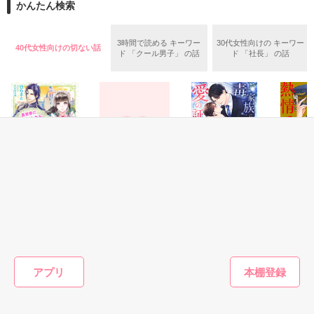
かんたん検索
文句の付け所のない王子様

世界的に活躍する一級建築士の蓮（33）

「こんなになってもまだ、

俺と離婚しようなんて思う？」

3時間で読める キーワー
30代女性向けの キーワー
40代女性向けの切ない話
作品を読む
出会って20年

ド 「クール男子」 の話
ド 「社長」 の話
ただの幼馴染でしかなかったのに

交際期間0日

策士なエリート官僚である彼に振り回される

お互いの両親に謀られ

甘い日々が、始まる。

1ヵ月前　入籍しました

フリーランスの優しい旦那様は

:+* ﾟ ゜ﾟ *+:｡.｡:+* ﾟ ゜ﾟ *+:

日々忙しい頑張り屋の奥様を

これでもかってくらいに甘やかす

彼との新婚生活は

自動車メーカー受付嬢

『極上』ではなく『極楽』！？

柳澤佳乃

ファンタジー
恋愛(純愛)
恋愛(純愛)
恋愛(純愛)
異世界にトリップ
孤高の心臓外科医
毒家族に虐げられ
裏切りパ
昔から変わらない愛情で

×

したら、黒獣王の
は、憎しみの元恋
ていましたが、極
は秘めた
誤魔化されたままじゃ

専属菓子職人にな
人を熱情で囲い込
上御曹司の最愛に
ママと息
いつまでも夫婦になれない

財務省のエリート官僚

りました
む
救われ愛の証を身
放つ【極
白石まと／著
森野じゃむ／著
中小路かほ／著
皐月なお
柳澤真紘

ごもりました
男シリー
目指せ『幼馴染脱却』！！

アプリ
今宵、旦那様に仕掛けます

もっと見る
*.:･.｡**.:･.｡**.:･.｡**.:･.｡**.:･.｡

:+* ﾟ ゜ﾟ *+:｡.｡:+* ﾟ ゜ﾟ *+:

2019.10.6　完結・公開

かんたん検索の条件を変える