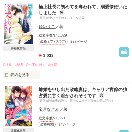
極上社長に初めてを奪われて、溺愛懐妊いた
しました
完
[原題]紳士な社長のまっすぐな求愛
鈴ゆりこ
／著
総文字数/141,829
387ページ
恋愛(オフィスラブ)
書籍化作品
1,033
#社長
#秘書
#一夜の過ち
#妊娠
表紙を見る
不動産会社で秘書の仕事をしている桃子は、交際経験も初恋も
離婚を申し出た政略妻は、キャリア官僚の独
まだの恋愛初心者。ある日、勤務先の社長と一夜を共にしてし
占愛に甘く溶かされそうです
完
まい……

[原題]離婚前夜の過ち～策士なエリート官僚の愛に溺れて～
＊

宝月なごみ
／著
総文字数/71,860
「なかったことにしましょう」

147ページ
恋愛(純愛)
大鷹不動産 社長秘書

笹崎桃子(26)

書籍化作品