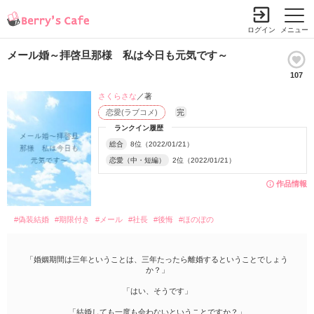
ログイン
メニュー
メール婚～拝啓旦那様 私は今日も元気です～
107
さくらさな
／著
恋愛(ラブコメ)
完
ランクイン履歴
総合
8位（2022/01/21）
恋愛（中・短編）
2位（2022/01/21）
作品情報
#偽装結婚
#期限付き
#メール
#社長
#後悔
#ほのぼの
「婚姻期間は三年ということは、三年たったら離婚するということでしょう
か？」
「はい、そうです」
「結婚しても一度も会わないということですか？」