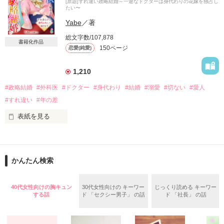
[原題]すれ違い政略結婚～一途なドクターは身代わりの花嫁を独占し
千堂　柊一朗（せんどう　しゅういちろう）

さようなら――。

たい〜
×

会社員　27歳

Yabe
／著
立花　澪（たちばな　みお）

最愛のあなたへ贈った最後の言葉。

総文字数/107,878
＝＝＝＝＝＝＝＝＝＝＝＝＝＝＝＝

書籍化作品
150ページ
恋愛(純愛)
だけど、二年経っても、あなたへの気持ちは色褪せていない。

私はそれを誰にも明かさず、この先ずっと秘め続けていく。

1,210
【公開日：2019.06.12】

#政略結婚
#外科医
#ドクター
#身代わり
#結婚
#溺愛
#切ない
#愛人
【完結日：2019.06.28】
#すれ違い
#年の差
2022.9.7

表紙を見る
作品を読む
「夫婦として過ごすつもりはない」

作品を読む
夫となった男性は、どこまでも冷淡な視線で私を見下ろしなが
かんたん検索
らそう告げた。

40代女性向けの胸キュン
30代女性向けの キーワー
じっくり読める キーワー
三橋　優（みつはし　ゆう）　２２歳

する話
ド 「セクシー男子」 の話
ド 「社長」 の話
三橋製薬社長の愛人の子

×
