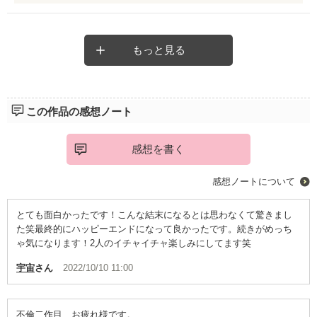
短編でこれだけ込み入った内容を盛り込むのは大変だっただろう
と思います。
お疲れ様でした。
蓮と美香の行く末が、なぜだかちょっと気になります。😅
もっと見る
この作品の感想ノート
感想を書く
感想ノートについて
とても面白かったです！こんな結末になるとは思わなくて驚きまし
た笑最終的にハッピーエンドになって良かったです。続きがめっち
ゃ気になります！2人のイチャイチャ楽しみにしてます笑
宇宙
さん
2022/10/10 11:00
不倫二作目、お疲れ様です。