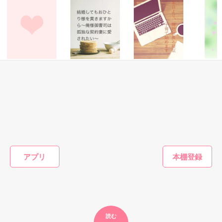
緒方　一矢（おがた　いちや）　３４歳

緒方総合病院の次期院長

〝愛人の子〟

恋愛(オフィスラブ)
恋愛(オフィスラブ)
恋愛(純愛)
恋愛(オフ
冷徹なエリート社
結婚してもおひと
本日より、弊社社
あの時間
それは、生まれた瞬間から私について回った言葉だった。

長はセフレな私を
り様を貫きますか
長と疑似子育て始
方法が 
一途に愛して孕ま
ら～俺様御曹司は
めます
ヤジマ 
せたい
孤独な契約妻に愛
おうぎまちこ（あ
Yabe／著
蓮美ちま／著
著
悔しい思いをたくさんした。

されたい～
きたこまち）／著
父を恨みもした。

けれど……

もっと見る
アプリ
私と母の存在が本妻やその子を苦しめてきたのも事実だと、虐
かんたん検索の条件を変える
げられる現状を甘んじて受け入れてきた。

我慢の上になんとか成り立った平穏な日々は、父の突然の命令
で終わりを迎えた。

読む