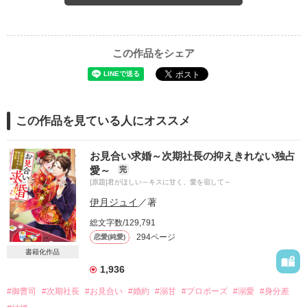
この作品をシェア
この作品を見ている人にオススメ
お見合い求婚～次期社長の抑えきれない独占
愛～
完
[原題]君がほしい～キスに甘く、愛を宿して～
伊月ジュイ
／著
総文字数/129,791
294ページ
恋愛(純愛)
書籍化作品
1,936
#御曹司
#次期社長
#お見合い
#婚約
#溺甘
#プロポーズ
#溺愛
#身分差