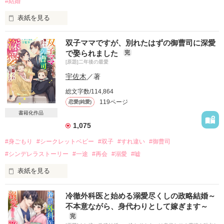
#結婚
表紙を見る
――隙だらけのその唇にキスしちゃえば、

双子ママですが、別れたはずの御曹司に深愛
俺のことを忘れるなんてできないよね？――

で娶られました
完
[原題]二年後の最愛
謎めいた派遣社員に

宇佐木
／著
キスひとつで陥落させられてしまった澪

総文字数/114,864
119ページ
恋愛(純愛)
たっぷりと愛された朝、

書籍化作品
彼の名刺を見た澪はその正体に気づいてしまい、

1,075
さよならを決意するが……

#身ごもり
#シークレットベビー
#双子
#すれ違い
#御曹司
#シンデレラストーリー
#一途
#再会
#溺愛
#嘘
――ねぇ澪。

必ず君をその気にさせてみせる。

表紙を見る
絶対に君と結婚するよ――

ごめんなさい。

冷徹外科医と始める溺愛尽くしの政略結婚～
不本意ながら、身代わりとして嫁ぎます～
＝＝＝＝＝＝＝＝＝＝＝＝＝＝＝＝

ありがとう。

完
次期社長　30歳
