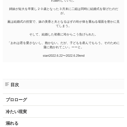
れ婚約していた。
姉妹が短大を卒業し２０歳となった３月末に二組は同時に結婚式を挙げたのだ
が。
薫は結婚式の控室で、妹の美香と夫となるはずの玲が体を重ねる場面を密かに見
てしまう。
そして、結婚した初夜に玲からこう告げられた。
「おれは君を愛さないし、抱かない。だが、子どもを産んでもらう。そのために
蓮に抱かれてこい」ーーと。
start2022.6.22〜2022.6.29end
目次
プロローグ
冷たい現実
溺れる