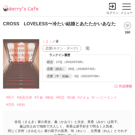
ログイン
メニュー
CROSS LOVELESS〜冷たい結婚とあたたかいあなた
160
くまく
／著
恋愛(キケン・ダーク)
完
ランクイン履歴
総合
17位（2022/07/06）
恋愛（総合）
26位（2026/07/03）
恋愛（中・短編）
3位（2022/07/06）
作品情報
#双子
#仮面夫婦
#不倫
#嫉妬
#初恋
#妊娠
#ざまぁ
#ハッピーエンド
#浮気
#逆転
佐伯（さえき）家の長女、薫（かおり）と次女、美香（みか）は双子。
薫は控えめで地味で大人しく、美香は派手好きで明るく人気者。
同じく沢村（さわむら）家の双子の長男、玲（れい）、次男蓮（れん）とそれぞ