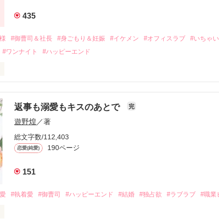
年後。

435
二度と会いたくないと思っていた哲平に

会を果たす。

俺様
#御曹司＆社長
#身ごもり＆妊娠
#イケメン
#オフィスラブ
#いちゃ
なことから

#ワンナイト
#ハッピーエンド
夜を共にしてしまった。

初めてだと知った哲平は

結婚しよう』と真っ直ぐに告げてきた。

流されて前の職場でうまくいかなかった梅田美桜は、海外で傷心旅行を
裏腹に、好きという気持ちを隠すことなく

年と出会い、酒の勢いもあり一夜限りの関係となる。



は新しい職場でワンナイトした美青年と再会。なんと彼の正体は、とあ
返事も溺愛もキスのあとで
完
族を離れて起業した新進気鋭の実業家、社内でも冷徹だと評判な社長―
哲平は美桜がストーカー被害に

遊野煌
／著
―！

を知る。

ら飼い猫の世話係を命じられた美桜は、猫の世話を口実にしばしば呼び
、哲平は同居を提案してきて――。

総文字数/112,403
190ページ
恋愛(純愛)
みお)

151
作品を読む
みてっぺい)

溺愛
#執着愛
#御曹司
#ハッピーエンド
#結婚
#独占欲
#ラブラブ
#職業
ずの二人の時間が、再び動き出す。

、溺愛ラブ。
