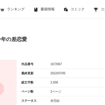
ランキング
書籍情報
コミック
コ
〜年の差恋愛
作品番号
1672067
最終更新
2022/07/05
総文字数
2,658
ページ数
2ページ
ステータス
未完結