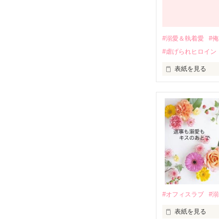
それから約十二
過去の傷から、
運命のような再
#溺愛＆執着愛
#
そして、ひょん
#虐げられヒロイン
酔った勢いで一
表紙を見る
さらに、美桜が
『責任をとる、
　おかしな噂を
戸惑う美桜とは
ろ、日本人美青
甘やかしてくる。
　帰国後、美桜
も関わらず、一
そんなある日、
人だったのだ―
遭っていること
　なぜか恭司か
美桜を守るため
夏木美桜(なつき
✕

鳴海哲平 (なる
#オフィスラブ
#
止まっていたは
表紙を見る
再会から始まる