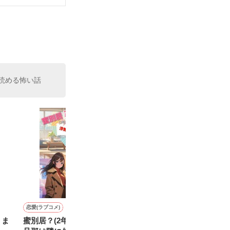
いている。

（26）がいる
た。

室の上司である
、同居まで提案
読める怖い話
恋愛(ラブコメ)
ファンタジー
恋愛(オフィスラブ)
恋愛(オフィスラブ)
りま
蜜別居？(2年振りに逢った
あなたには帰る場所があ
鬼上司と私のヒミツの関係
モテ男の北原く