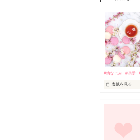
#幼なじみ
#溺愛
表紙を見る
幼なじみの哲平
しかし、ある出
関係修復もでき
引っ越すことに