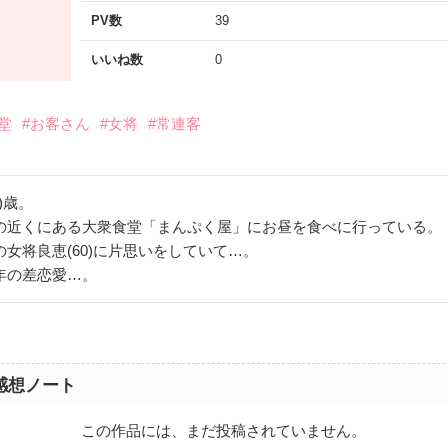
PV数
39
いいね数
0
堂
#お客さん
#女将
#常連客
)歳。
の近くにある大衆食堂「まんぷく屋」にお昼を食べに行っている。
女将良恵(60)に片思いをしていて…。
年の差恋愛…。
感想ノート
この作品には、まだ投稿されていません。