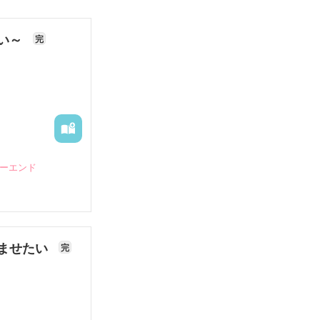
ない～
完
ピーエンド
ませたい
完