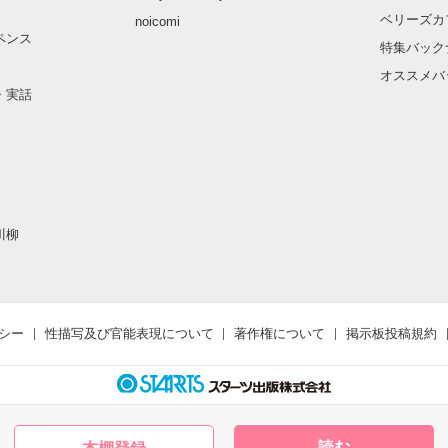
ベリーズカ
noicomi
ペンス
特集バック
オススメバ
・実話
川柳
シー
性描写及び官能表現について
著作権について
掲示板投稿規約
読む