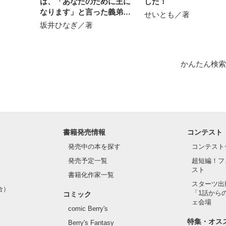
は、「あなたのために王に
した！
なります」と言った義弟の
せいとも／著
手を取る
坂井ひなぎ／著
かんたん検索
書籍発売情報
コンテスト
発売中の本を探す
コンテスト
発売予定一覧
超短編！フ
スト
書籍化作家一覧
スターツ出
合）
「1話から
コミック
ェ会場
comic Berry's
特集・オス
Berry's Fantasy