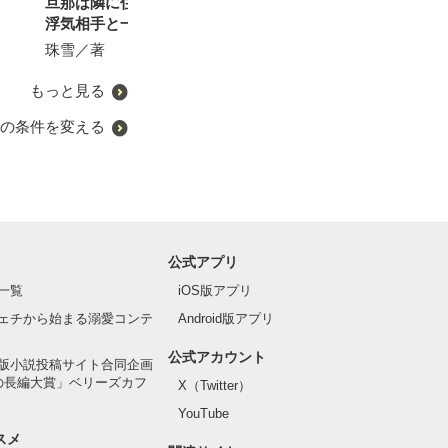
旦那は隣に住んでました！
る。だから、愛していると
れない恋をして
松本ユミ／著
浮気相手と一緒じゃなくて
は言えない。
きたみまゆ／著
良かったです！)
珠雪／著
おうぎまちこ（あきたこま
ち）／著
もっと見る
の条件を変える
公式アプリ
一覧
iOS版アプリ
ェチから始まる溺愛コンテ
Android版アプリ
公式アカウント
版小説投稿サイト合同企画
の長編大賞」ベリーズカフ
X（Twitter）
YouTube
スメ