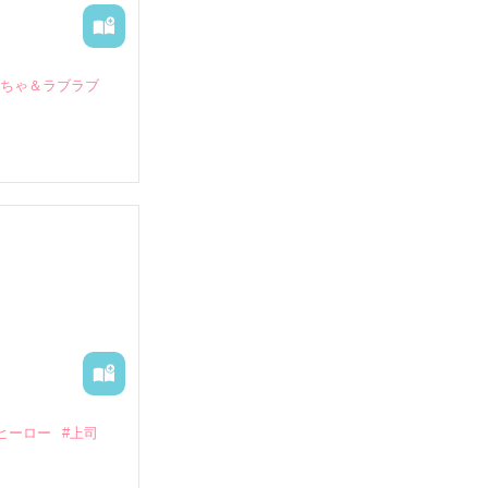
いちゃ＆ラブラブ
していたとこ
る財閥御曹司に
―御影恭司その
出された上、二
ヒーロー
#上司