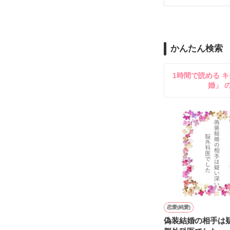
舞川雛子（26
2026.6.5～2026.
また雛子には2
のだが、後輩の
守と由羅から『
かんたん検索
雪瀬鷹哉（29
＊以前、公開し
してきて──？

1時間で読める キ
鷹哉『宜しくな、
婚」 
雛子『俺の……
シゴデキで冷徹な
※表紙も作中使
※執筆期間2026
※他サイトさん
恋愛(純愛)
偽装結婚の相手は