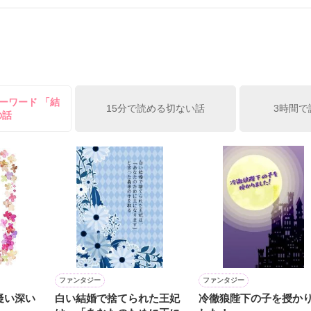
）は大手お菓子メーカー、三日月製菓コーポレーションの企画戦略室で働
7.25

年前から付き合いはじめ、半年前から同棲を始めた、同期で恋人の石垣守
姫原由羅（24）との浮気が発覚した上、いつのまにか元カノにされてい
便利屋雛子』と馬鹿にされ、一人こっそり泣いていた雛子に、企画戦略
）が『──俺と結婚してくれないか』といきなりプロポーズをしてきた上
ていた話の改稿版です＊

ーワード 「結
俺の雛子』🦅

15分で読める切ない話
3時間で
の話
ひぃ、雛子？！！！』🐥

上司が見せる素顔は、なぜか想像以上に甘くて……🐥💓🦅

作品を読む
用の画像も全てフリー素材です。

.6.3〜7.20完結です。　

にて恋愛トレンド1位でした〜良かったら読んで頂けると嬉しいです。
作品を読む
ファンタジー
ファンタジー
疑い深い
白い結婚で捨てられた王妃
冷徹狼陛下の子を授か