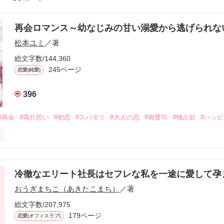
再会ロマンス～幼なじみの甘い溺愛から逃げられ
松本ユミ
／著
総文字数/144,360
245ページ
恋愛(純愛)
396
#再会
#両片想い
#初恋
#スパダリ
#大人の恋
#御曹司
#独占欲
#ハッ
冷徹なエリート社長はセフレな私を一途に愛して孕
に淡い恋心を抱いていた美桜。

おうぎまちこ（あきたこまち）
／著
来事をきっかけに二人の関係は壊れてしまう。

ないまま、美桜は両親の離婚によって

総文字数/207,975
なり、哲平とも離れ離れになった。

179ページ
恋愛(オフィスラブ)