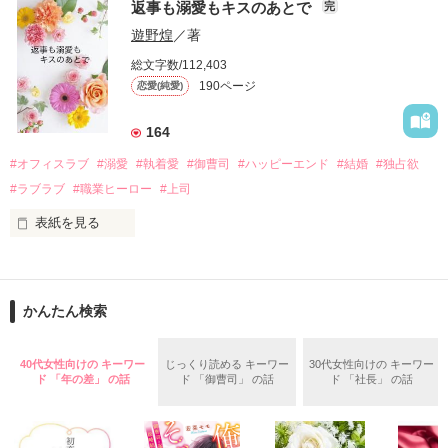
戸惑う美桜とは裏腹に、好きという気持ちを隠すことなく

返事も溺愛もキスのあとで
完
桜は、海外で傷心旅行をしていたところ、日本人美青年と出会
甘やかしてくる。

い、酒の勢いもあり一夜限りの関係となる。

遊野煌
／著
　帰国後、美桜は新しい職場でワンナイトした美青年と再会。
そんなある日、哲平は美桜がストーカー被害に

総文字数/112,403
なんと彼の正体は、とある財閥御曹司にも関わらず、一族を離
遭っていることを知る。

190ページ
恋愛(純愛)
れて起業した新進気鋭の実業家、社内でも冷徹だと評判な社長
美桜を守るため、哲平は同居を提案してきて――。

――御影恭司その人だったのだ――！

　なぜか恭司から飼い猫の世話係を命じられた美桜は、猫の世
164
話を口実にしばしば呼び出された上、二人はいわゆる身体だけ
夏木美桜(なつきみお)

#オフィスラブ
#溺愛
#執着愛
#御曹司
#ハッピーエンド
#結婚
#独占欲
✕

#ラブラブ
#職業ヒーロー
#上司
鳴海哲平 (なるみてっぺい)

表紙を見る
作品を読む
止まっていたはずの二人の時間が、再び動き出す。

舞川雛子（26）は大手お菓子メーカー、三日月製菓コーポレー
再会から始まる、溺愛ラブ。

ションの企画戦略室で働いている。

また雛子には2年前から付き合いはじめ、半年前から同棲を始
2026.6.5～2026.7.25

かんたん検索
めた、同期で恋人の石垣守（26）がいるのだが、後輩の姫原由
羅（24）との浮気が発覚した上、いつのまにか元カノにされて
いた。

40代女性向けの キーワー
じっくり読める キーワー
30代女性向けの キーワー
守と由羅から『便利屋雛子』と馬鹿にされ、一人こっそり泣い
ド 「年の差」 の話
ド 「御曹司」 の話
ド 「社長」 の話
＊以前、公開していた話の改稿版です＊

ていた雛子に、企画戦略室の上司である雪瀬鷹哉（29）が
『──俺と結婚してくれないか』といきなりプロポーズをしてき
た上、同居まで提案してきて──？
