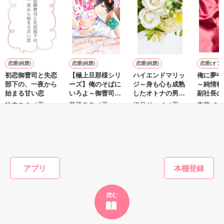
鷹哉『宜しくな、俺の雛子』🦅

雛子『俺の……ひぃ、雛子？！！！』🐥

作品を読む
シゴデキで冷徹な上司が見せる素顔は、なぜか想像以上に甘く
て……🐥💓🦅

恋愛(純愛)
恋愛(純愛)
恋愛(純愛)
恋愛(オフ
初恋御曹司と失恋
【極上旦那様シリ
ハイエンドマリッ
俺に夢中
※表紙も作中使用の画像も全てフリー素材です。

部下の、一夜から
ーズ】俺のそばに
ジ～身も心も成熟
～純情秘
※執筆期間2026.6.3〜7.20完結です。　

始まる甘い恋
いろよ～御曹司と
したオトナの男に
副社長の
※他サイトさんにて恋愛トレンド1位でした〜良かったら読ん
溺甘な政略結婚～
愛されて～
拒めない
松本ユミ／著
若菜モモ／著
伊月ジュイ／著
青蘭 ま
で頂けると嬉しいです。
もっと見る
作品を読む
かんたん検索の条件を変える
アプリ
読む