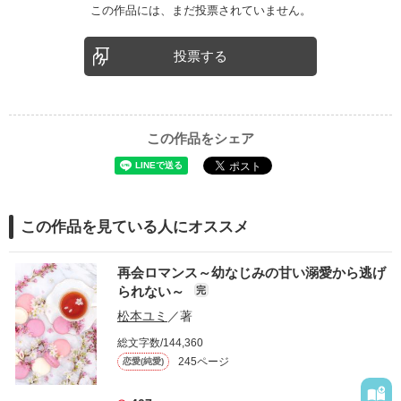
この作品には、まだ投票されていません。
投票する
この作品をシェア
この作品を見ている人にオススメ
再会ロマンス～幼なじみの甘い溺愛から逃げ
られない～
完
松本ユミ
／著
総文字数/144,360
245ページ
恋愛(純愛)