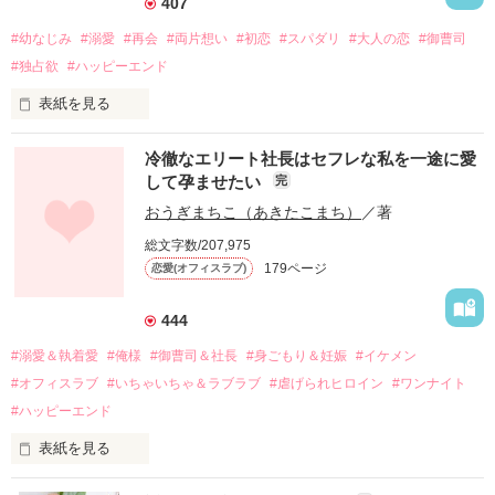
407
#幼なじみ
#溺愛
#再会
#両片想い
#初恋
#スパダリ
#大人の恋
#御曹司
#独占欲
#ハッピーエンド
表紙を見る
冷徹なエリート社長はセフレな私を一途に愛
して孕ませたい
完
幼なじみの哲平に淡い恋心を抱いていた美桜。

おうぎまちこ（あきたこまち）
／著
しかし、ある出来事をきっかけに二人の関係は壊れてしまう。

総文字数/207,975
関係修復もできないまま、美桜は両親の離婚によって

179ページ
恋愛(オフィスラブ)
引っ越すことになり、哲平とも離れ離れになった。

それから約十二年後。

444
過去の傷から、二度と会いたくないと思っていた哲平に

#溺愛＆執着愛
#俺様
#御曹司＆社長
#身ごもり＆妊娠
#イケメン
運命のような再会を果たす。

#オフィスラブ
#いちゃいちゃ＆ラブラブ
#虐げられヒロイン
#ワンナイト
そして、ひょんなことから

#ハッピーエンド
酔った勢いで一夜を共にしてしまった。

表紙を見る
さらに、美桜が初めてだと知った哲平は

『責任をとる、結婚しよう』と真っ直ぐに告げてきた。

　おかしな噂を流されて前の職場でうまくいかなかった梅田美