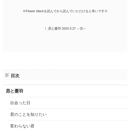
※Flower blackを読んでから読んでいただけると幸いです※
Ⅰ.昴と憂羽 2024.3.27 ～完～
目次
昴と憂羽
出会った日
君のことを知りたい
変わらない君