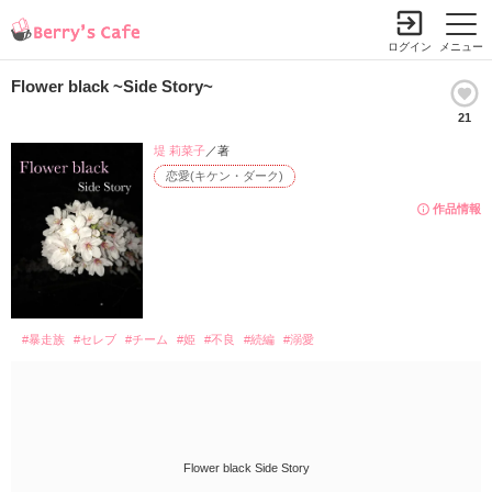
ログイン
メニュー
Flower black ~Side Story~
21
堤 莉菜子
／著
恋愛(キケン・ダーク)
作品情報
#暴走族
#セレブ
#チーム
#姫
#不良
#続編
#溺愛
Flower black Side Story