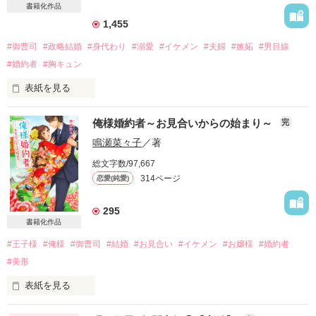
書籍化作品
1,455
#御曹司
#政略結婚
#身代わり
#溺愛
#イケメン
#夫婦
#嫉妬
#男目線
#婚約者
#胸キュン
表紙を見る
結婚相手は初恋の人

俺様婚約者～お見合いからの始まり～
完
そして、姉の元婚約者

鳴瀬菜々子
／著
失踪した姉に代わって結婚した私に

総文字数/97,667
なぜか急に甘くなった旦那様

314ページ
恋愛(純愛)
「俺たちは夫婦で、今ここには新婚旅行に来てるんだ。違
う？」

295
書籍化作品
でも私はただの身代わり

#王子様
#俺様
#御曹司
#結婚
#お見合い
#イケメン
#お嬢様
#婚約者
あんまり甘やかされると、愛されていると勘違いしてしまいそ
う

#美形
表紙を見る
「ちゃんと理解して。もう君は俺のものだって」

何なの？！この人…！
