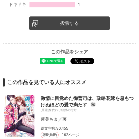
投票する
この作品をシェア
この作品を見ている人にオススメ
激情に目覚めた御曹司は、政略花嫁を息もつ
けぬほどの愛で満たす
完
[原題]身代わり結婚の行方
蓮美ちま
／著
総文字数/80,455
162ページ
恋愛(純愛)