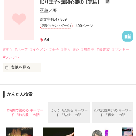
眠り王子×無関心姫①【完結】
完
スターライト・フィナンシャルグループ社長令嬢

こんなヤツといきなり結婚なんて

巫慈
／著
森野千花（22）

あり得ない!!

×

総文字数/47,869
令和の不動産王　月城不動産の御曹司

400ページ
恋愛(キケン・ダーク)
そう思っていたのに…！

月城颯真（27）

64
「ちゃんと俺のことだけ考えてて」

#甘々
#ハーフ
#イケメン
#王子
#美人
#姫
#無自覚
#暴走族
#ヤンキー
激しい恋の駆け引きが今始まる

「他の男に隙きを見せないで」

#ツンデレ
時折見え隠れする独占欲のような感情

表紙を見る
※続・俺様婚約者

もしかしたら姉のことを吹っ切って

〜完全公開〜

～甘い甘い新婚生活!?～

私に向き合おうとしてくれている…？

↓エアラブはもしも設定です↓

にて二人の続編公開中です

そう感じていた矢先

かんたん検索
☆もしも舞憂の学校で学園祭があったら☆

そちらも是非、お楽しみ下さい

失踪した姉が帰ってきた…

m(__)m

2時間で読める キーワー
じっくり読める キーワー
20代女性向けの キーワー
ド 「独占欲」 の話
ド 「結婚」 の話
ド 「再会」 の話
2021.10.26　start

※長い間、沢山の方に読んでいただいていることに心から感謝
2021.10.27　end

致します
