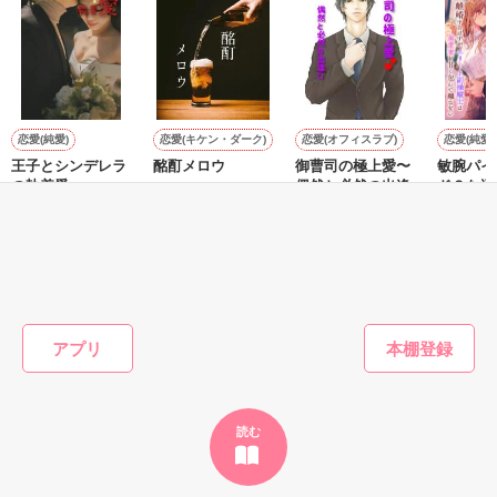
◇　◇　◇

ある日の深夜の帰り道

8,192名の読者様、ありがとうございます

のみゅ様　／　さとみっち様

はなさん様

あたしは

※ 8月7日より試し読みとさせていただきます

 御了承下さい

レビューありがとうございます！

謎の男の人を拾った――

とっても嬉しいです！

恋愛(純愛)
恋愛(キケン・ダーク)
恋愛(オフィスラブ)
恋愛(純愛)
m(__)m  15.8.7

王子とシンデレラ
酩酊メロウ
御曹司の極上愛〜
敏腕パイ
◇　◇　◇

の執着愛
偶然と必然の出逢
ドＳな溺
鳴瀬 菜々子

Raika_／著
い〜
するはず
七海 小雪／著
2022.03.10

ート副操
せいとも／著
櫻御ゆあ
『第５回ベリーズカフェ恋愛小説大賞』

愛妻を甘
大賞を受賞いたしました

離さない
（驚きすぎて胃痛が…）

もっと見る
お読みくださった皆さまに心からの感謝を込めて

かんたん検索の条件を変える
ありがとうございます！

作品を読む
アプリ
◇　◇　◇

『二度目の初恋～好きだと言うならケーベツします～』も

合わせてお楽しみ頂けると嬉しいです

読む
完全に公開しました!!
