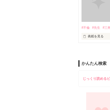
#不倫
#先生
#三
表紙を見る
＝＝＝＝＝＝＝
「俺と出会って
泣かせてばかり
かんたん検索
ユウは悲しく微
じっくり読める
不倫　教師との
悩み傷つき　精
「俺なら　亜恋を