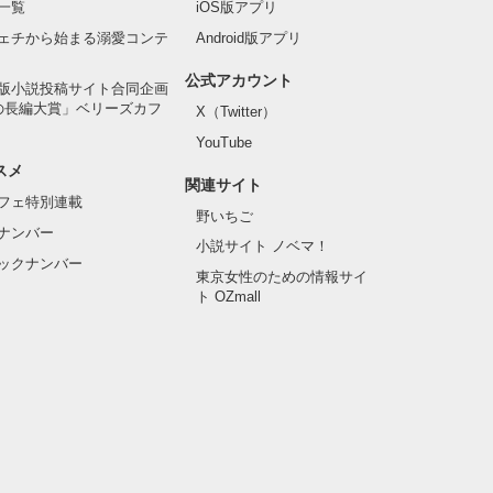
一覧
iOS版アプリ
ェチから始まる溺愛コンテ
Android版アプリ
公式アカウント
版小説投稿サイト合同企画
の長編大賞」ベリーズカフ
X（Twitter）
YouTube
スメ
関連サイト
フェ特別連載
野いちご
ナンバー
小説サイト ノベマ！
ックナンバー
東京女性のための情報サイ
ト OZmall