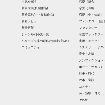
小説を探す
恋愛（総合）
新着完結(長編作品)
恋愛（長編）
新着完結(中・短編作品)
恋愛（中・短編）
新着レビュー
ファンタジー（総
新着更新
ファンタジー
ジャンル別小説一覧
恋愛ファンタジー
ベリーズ文庫の原作が無料で読める
実用・エッセイ
コミュニティ
ミステリー・サス
青春・友情
ノンフィクション
ホラー・オカルト
歴史・時代
絵本・童話
コメディ
詩・短歌・俳句・
その他