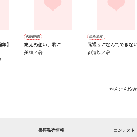
いのに…」

私を見る。



恋愛(純愛)
恋愛(純愛)
編集】
絶えぬ想い、君に
元通りになんてできな
にかけられ

美維／著
都海以／著
著
んだ………

別れに向かって……

＝＝＝＝＝

かんたん検索
作品を読む
書籍発売情報
コンテスト