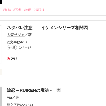
院
#短編
#医者
#彼氏
#病院嫌い
ネタバレ注意 イケメンシリーズ相関図
大森サジャ
／著
総文字数/613
1ページ
その他
293
ズ相関図



涙恋～RUIRENの魔法～
完
Via
／著
役立てばと思います
総文字数/223,841