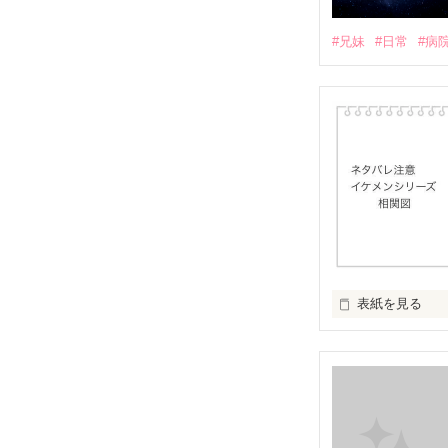
#兄妹
#日常
#病
表紙を見る
イケメンシリー
第一弾から第十弾
作品を読むのに