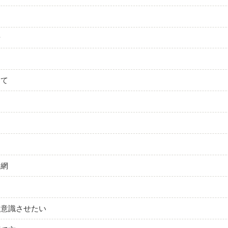
歩
して
囲網
と意識させたい