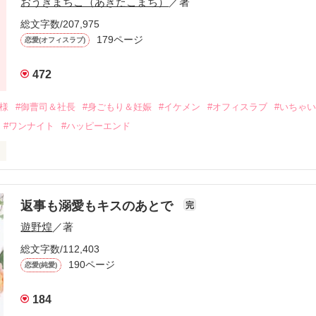
おうぎまちこ（あきたこまち）
／著
来事をきっかけに二人の関係は壊れてしまう。

ないまま、美桜は両親の離婚によって

総文字数/207,975
なり、哲平とも離れ離れになった。

179ページ
恋愛(オフィスラブ)
年後。

472
二度と会いたくないと思っていた哲平に

会を果たす。

俺様
#御曹司＆社長
#身ごもり＆妊娠
#イケメン
#オフィスラブ
#いちゃ
なことから

#ワンナイト
#ハッピーエンド
夜を共にしてしまった。

初めてだと知った哲平は

結婚しよう』と真っ直ぐに告げてきた。

流されて前の職場でうまくいかなかった梅田美桜は、海外で傷心旅行を
裏腹に、好きという気持ちを隠すことなく

年と出会い、酒の勢いもあり一夜限りの関係となる。



は新しい職場でワンナイトした美青年と再会。なんと彼の正体は、とあ
返事も溺愛もキスのあとで
完
族を離れて起業した新進気鋭の実業家、社内でも冷徹だと評判な社長―
哲平は美桜がストーカー被害に

遊野煌
／著
―！

を知る。

ら飼い猫の世話係を命じられた美桜は、猫の世話を口実にしばしば呼び
、哲平は同居を提案してきて――。

総文字数/112,403
190ページ
恋愛(純愛)
みお)

184
作品を読む
みてっぺい)
