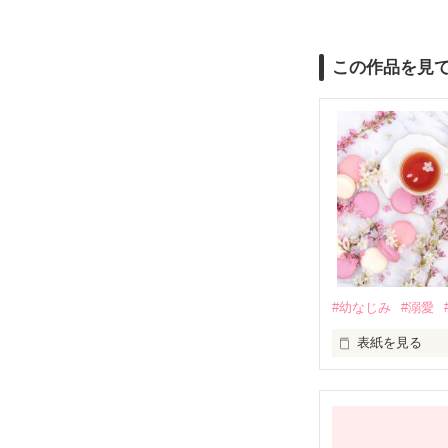
この作品を見
#幼なじみ
#溺愛
表紙を見る
幼なじみの哲平