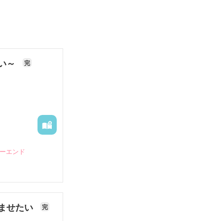
ない～
完
ピーエンド
ませたい
完