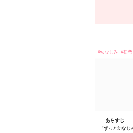
#幼なじみ
#初恋
あらすじ
「ずっと幼なじ