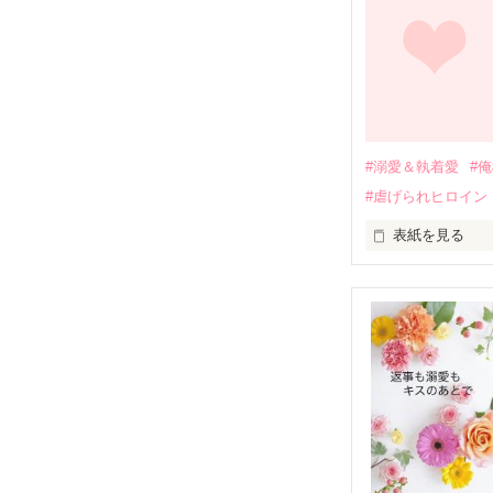
しかし、ある出
関係修復もでき
引っ越すことに
それから約十二
過去の傷から、
運命のような再
#溺愛＆執着愛
#
そして、ひょん
#虐げられヒロイン
酔った勢いで一
表紙を見る
さらに、美桜が
『責任をとる、
　おかしな噂を
戸惑う美桜とは
ろ、日本人美青
甘やかしてくる。
　帰国後、美桜
も関わらず、一
そんなある日、
人だったのだ―
遭っていること
　なぜか恭司か
美桜を守るため
夏木美桜(なつき
✕

鳴海哲平 (なる