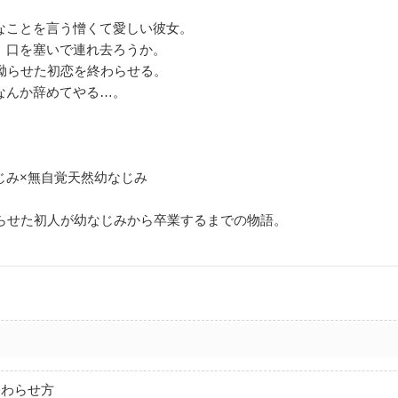
なことを言う憎くて愛しい彼女。
、口を塞いで連れ去ろうか。
年拗らせた初恋を終わらせる。
なんか辞めてやる…。
じみ×無自覚天然幼なじみ
拗らせた初人が幼なじみから卒業するまでの物語。
終わらせ方