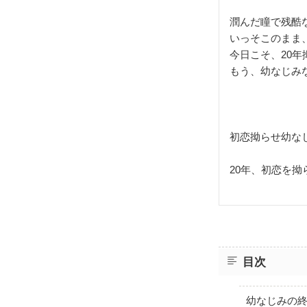
潤んだ瞳で残酷
いっそこのまま
今日こそ、20
もう、幼なじみ
初恋拗らせ幼な
20年、初恋を
目次
幼なじみの