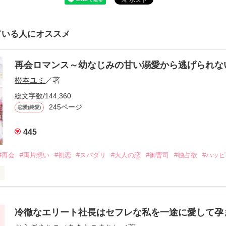
ている人にオススメ
再会ロマンス～幼なじみの甘い溺愛から逃げられ
松本ユミ
／著
総文字数/144,360
245ページ
恋愛(純愛)
445
#再会
#両片想い
#初恋
#スパダリ
#大人の恋
#御曹司
#独占欲
#ハッ
冷徹なエリート社長はセフレな私を一途に愛して孕
に淡い恋心を抱いていた美桜。
