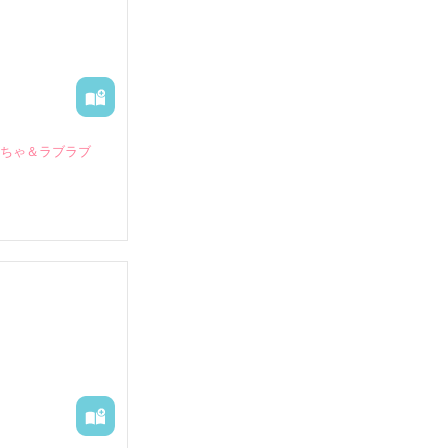
いちゃ＆ラブラブ
していたとこ
る財閥御曹司に
―御影恭司その
出された上、二