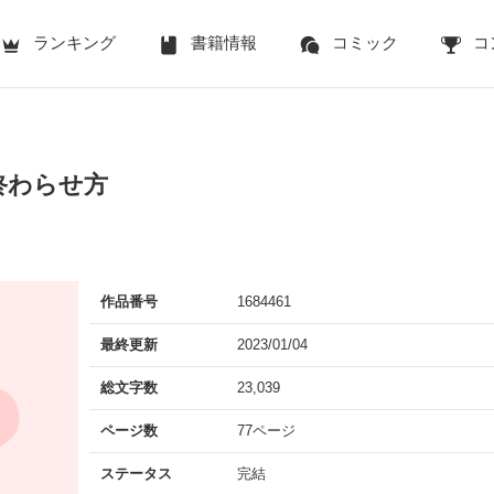
ランキング
書籍情報
コミック
コ
終わらせ方
作品番号
1684461
最終更新
2023/01/04
総文字数
23,039
ページ数
77ページ
ステータス
完結