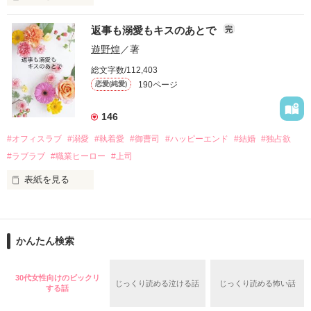
さらに、美桜が初めてだと知った哲平は

『責任をとる、結婚しよう』と真っ直ぐに告げてきた。

　おかしな噂を流されて前の職場でうまくいかなかった梅田美
戸惑う美桜とは裏腹に、好きという気持ちを隠すことなく

返事も溺愛もキスのあとで
完
桜は、海外で傷心旅行をしていたところ、日本人美青年と出会
甘やかしてくる。

い、酒の勢いもあり一夜限りの関係となる。

遊野煌
／著
　帰国後、美桜は新しい職場でワンナイトした美青年と再会。
そんなある日、哲平は美桜がストーカー被害に

総文字数/112,403
なんと彼の正体は、とある財閥御曹司にも関わらず、一族を離
遭っていることを知る。

190ページ
恋愛(純愛)
れて起業した新進気鋭の実業家、社内でも冷徹だと評判な社長
美桜を守るため、哲平は同居を提案してきて――。

――御影恭司その人だったのだ――！

　なぜか恭司から飼い猫の世話係を命じられた美桜は、猫の世
146
話を口実にしばしば呼び出された上、二人はいわゆる身体だけ
夏木美桜(なつきみお)

#オフィスラブ
#溺愛
#執着愛
#御曹司
#ハッピーエンド
#結婚
#独占欲
✕

#ラブラブ
#職業ヒーロー
#上司
鳴海哲平 (なるみてっぺい)

表紙を見る
作品を読む
止まっていたはずの二人の時間が、再び動き出す。

舞川雛子（26）は大手お菓子メーカー、三日月製菓コーポレー
再会から始まる、溺愛ラブ。

ションの企画戦略室で働いている。

また雛子には2年前から付き合いはじめ、半年前から同棲を始
2026.6.5～2026.7.25

かんたん検索
めた、同期で恋人の石垣守（26）がいるのだが、後輩の姫原由
羅（24）との浮気が発覚した上、いつのまにか元カノにされて
いた。

30代女性向けのビックリ
じっくり読める泣ける話
じっくり読める怖い話
守と由羅から『便利屋雛子』と馬鹿にされ、一人こっそり泣い
する話
＊以前、公開していた話の改稿版です＊

ていた雛子に、企画戦略室の上司である雪瀬鷹哉（29）が