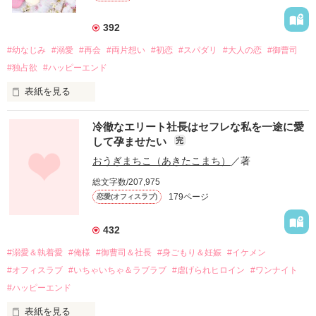
392
#幼なじみ
#溺愛
#再会
#両片想い
#初恋
#スパダリ
#大人の恋
#御曹司
#独占欲
#ハッピーエンド
表紙を見る
冷徹なエリート社長はセフレな私を一途に愛
して孕ませたい
完
幼なじみの哲平に淡い恋心を抱いていた美桜。

おうぎまちこ（あきたこまち）
／著
しかし、ある出来事をきっかけに二人の関係は壊れてしまう。

総文字数/207,975
関係修復もできないまま、美桜は両親の離婚によって

179ページ
恋愛(オフィスラブ)
引っ越すことになり、哲平とも離れ離れになった。

それから約十二年後。

432
過去の傷から、二度と会いたくないと思っていた哲平に

#溺愛＆執着愛
#俺様
#御曹司＆社長
#身ごもり＆妊娠
#イケメン
運命のような再会を果たす。

#オフィスラブ
#いちゃいちゃ＆ラブラブ
#虐げられヒロイン
#ワンナイト
そして、ひょんなことから

#ハッピーエンド
酔った勢いで一夜を共にしてしまった。

表紙を見る