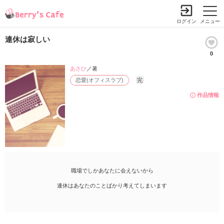
ログイン
メニュー
連休は寂しい
0
あさひ
／著
恋愛(オフィスラブ)
完
作品情報
職場でしかあなたに会えないから
連休はあなたのことばかり考えてしまいます