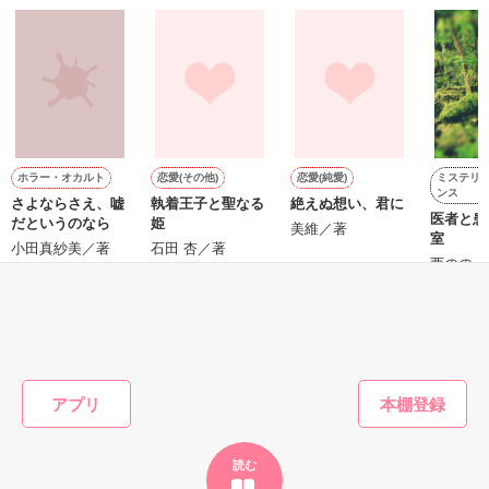
『──俺と結婚してくれないか』といきなりプロポーズをしてき
た上、同居まで提案してきて──？

鷹哉『宜しくな、俺の雛子』🦅

雛子『俺の……ひぃ、雛子？！！！』🐥

作品を読む
シゴデキで冷徹な上司が見せる素顔は、なぜか想像以上に甘く
て……🐥💓🦅

ミステリ
ホラー・オカルト
恋愛(その他)
恋愛(純愛)
ンス
さよならさえ、嘘
執着王子と聖なる
絶えぬ想い、君に
※表紙も作中使用の画像も全てフリー素材です。

医者と患
だというのなら
姫
※執筆期間2026.6.3〜7.20完結です。　

美維／著
室
小田真紗美／著
石田 杏／著
※他サイトさんにて恋愛トレンド1位でした〜良かったら読ん
西のの／
で頂けると嬉しいです。
もっと見る
作品を読む
かんたん検索の条件を変える
アプリ
読む