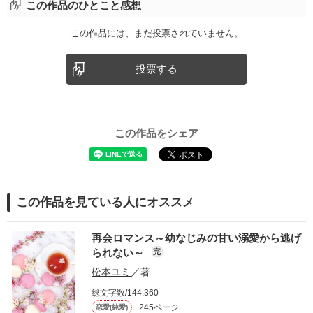
この作品のひとこと感想
この作品には、まだ投票されていません。
投票する
この作品をシェア
この作品を見ている人にオススメ
再会ロマンス～幼なじみの甘い溺愛から逃げ
られない～
完
松本ユミ
／著
総文字数/144,360
245ページ
恋愛(純愛)