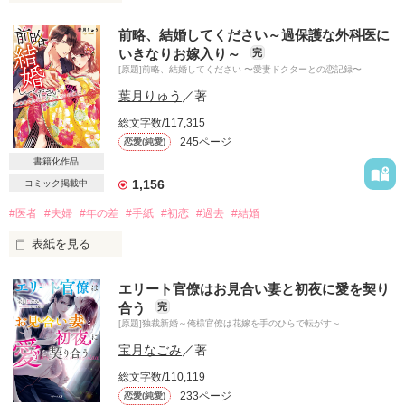
前略、結婚してください～過保護な外科医に
家族から愛されず、居場所もなく

いきなりお嫁入り～
完
野良猫みたいに生きてきた

[原題]前略、結婚してください 〜愛妻ドクターとの恋記録〜
そんな私を

葉月りゅう
／著
住む世界が違うはずのあなたは

総文字数/117,315
優しく撫でて、甘やかしてくれる

245ページ
恋愛(純愛)
書籍化作品
「ついてくるか？　俺に」

1,156
コミック掲載中
「誰もが羨むほど幸せになって、

#医者
#夫婦
#年の差
#手紙
#初恋
#過去
#結婚
見返してやれ」

表紙を見る
彼の手を取って飛び込んだのは

エリート官僚はお見合い妻と初夜に愛を契り
過去のある出来事から、極度の話下手な私

独自の階級制度に囚われた財閥家

合う
完
腕がよく信頼度も高い、多忙なお医者様の彼

[原題]独裁新婚～俺様官僚は花嫁を手のひらで転がす～
上流階級の嗜みを教え込まれ、

電撃結婚した私たちが

宝月なごみ
／著
跡継ぎを生むために夜毎抱かれる日々

愛を深めるために必要としたのは、

総文字数/110,119
想いを紙に綴ることだった。

なのに、私は今が人生で一番幸せで……

233ページ
恋愛(純愛)