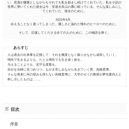
い、意識が朦朧としながらもそれでも私を励まし続けてくれていた。私を小説の
世界に導いてくれた彼女は今、安達太良山の麓に眠っている。そんな楽しみにし
てくれていた、彼女のために。
2022年4月、
会えることなく逝ってしまった、優しさに溢れた憧れのヒーローのために。
そして、応援してくださる全ての人のために、この物語を捧ぐ。
あらすじ
人は過去の出来事を記憶して、それを幾度となく蘇らせながら成長していく。
惰性で生きるよりも、たとえ惰性でも生き抜く術を。
与えることよりも、見守る度量を。
自分を冷静に見つめつつ、もがき苦しみながら生きていく男、高橋貴博。
そんな将来に何の望みも持たない高橋貴博に、大学のゼミの教授が夢先案内人と
称し示したものは……。
目次
序章