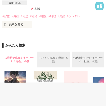
書籍化作品
〝お仕事、頑張ってください〟

｡*⑅ꕤ┈┈┈┈┈┈┈┈┈ꕤ⑅*｡

820
〝今夜は一緒に眠りましょう〟

〝明日も愛しています〟

#官僚
#俺様
#同居
#結婚
#溺愛
#料理
#夫婦
#ツンデレ
この結婚は決して楽じゃない

表紙を見る
けれど、最上級の愛に満ちている

私が書いた、たわいのない言葉にも

自分で言うのもなんだけど

恥ずかしい言葉にも

｡*⑅ꕤ┈┈┈┈┈┈┈┈┈ꕤ⑅*｡

世間で〝お嫁さんにしたい女子〟として

あなたは律儀に返事をくれる。けれど……

人気のある料理研究家の私。

かんたん検索
公開・完結　2023.02.10

しかし、本当の私は

「ちゃんと君の口から聞きたい。

結婚どころか恋愛経験すらない奥手女子。

感じてる甘い声も、俺を好きだって気持ちも」

1時間で読める キーワー
じっくり読める感動する
40代女性向けの キーワー
ド 「再会」 の話
話
ド 「社長」 の話
そのギャップがコンプレックスになりつつあり、

勇気を出してお見合いに臨んだのに

私も声に出して伝えたい。

作品を読む
相手は超俺様なエリート官僚で……

ずっと前から密やかに恋をしていたことを。

＊

*:.｡..｡.:+・ﾟ・*:.｡..｡.:+・ﾟ・*:.｡..｡.:+・ﾟ・

「まさか、陳腐なドラマのように

365通の恋文と、

初対面で恋に落ちるなんて期待でもしていたのか？」

ひとつしかない想いを、あなたに。
