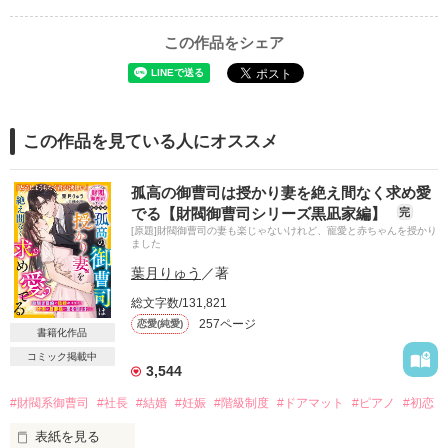
この作品をシェア
この作品を見ている人にオススメ
孤高の御曹司は授かり妻を絶え間なく求め愛
でる【財閥御曹司シリーズ黒凪家編】
完
[原題]財閥御曹司の妻も楽じゃないけれど、寵愛と赤ちゃんを授かり
ました
葉月りゅう
／著
総文字数/131,821
257ページ
恋愛(純愛)
書籍化作品
コミック掲載中
3,544
#財閥系御曹司
#社長
#結婚
#妊娠
#階級制度
#ドアマット
#ピアノ
#初恋
表紙を見る