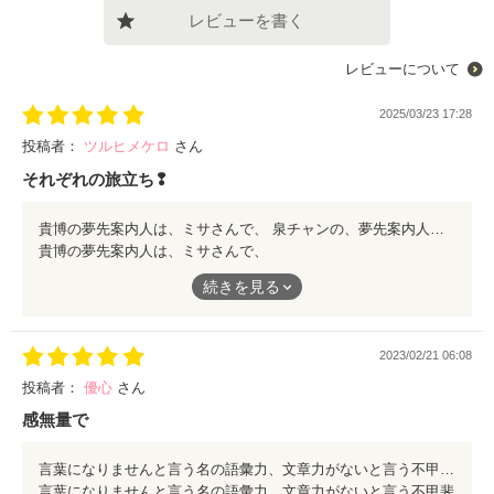
レビューを書く
レビューについて
2025/03/23 17:28
投稿者：
ツルヒメケロ
さん
それぞれの旅立ち❢
貴博の夢先案内人は、ミサさんで、 泉チャンの、夢先案内人で、 ミサさんの、姉御肌ぷりも素敵です! 貴博を愛するが故に、別れを告げた、 潔さに、脱帽デス。 夢に向って、レッツゴー❢
貴博の夢先案内人は、ミサさんで、
泉チャンの、夢先案内人で、
続きを見る
ミサさんの、姉御肌ぷりも素敵です!
貴博を愛するが故に、別れを告げた、
2023/02/21 06:08
潔さに、脱帽デス。
投稿者：
優心
さん
夢に向って、レッツゴー❢
感無量で
言葉になりませんと言う名の語彙力、文章力がないと言う不甲斐なさ！ 夢先案内人は最初には無かった章ですが、途中からこの章が出てきて、読んでみてほほぉ！こんな事があったのねと思ったのはもう何年前でしょう？ あの当時の捉え方はああだったなぁと、再連載が始まりこの章をもう何回読んだ事か‼️ 16年経っても思う事はただ一つ、高橋貴博は本当にいい男😍
言葉になりませんと言う名の語彙力、文章力がないと言う不甲斐