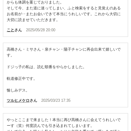
からも体調を案じておりました。
そして今、また道に迷ってしまい、ふと検索をすると見覚えのある
お名前が‥またお会いできて本当にうれしいです。これから大切に
大切に読ませていただきます。
こと
さん
2025/05/28 20:00
高橋さん・ミサさん・泉チャン・陽子チャンに再会出来て嬉しいで
す。
ドジっ子の私は、読む順番をやらかしました。
軌道修正中です。
愉しみデス。
ツルヒメケロ
さん
2025/03/23 17:35
やっとここまで来ました！本当に再び髙橋さんに会えてうれしいで
ーす（笑）何度読んでも引き込まれてしまいます。