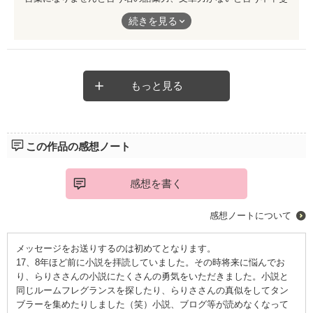
なさ！
続きを見る
夢先案内人は最初には無かった章ですが、途中からこの章が出て
きて、読んでみてほほぉ！こんな事があったのねと思ったのはも
う何年前でしょう？
あの当時の捉え方はああだったなぁと、再連載が始まりこの章を
もう何回読んだ事か‼️
もっと見る
16年経っても思う事はただ一つ、高橋貴博は本当にいい男😍
この作品の感想ノート
感想を書く
感想ノートについて
メッセージをお送りするのは初めてとなります。
17、8年ほど前に小説を拝読していました。その時将来に悩んでお
り、らりささんの小説にたくさんの勇気をいただきました。小説と
同じルームフレグランスを探したり、らりささんの真似をしてタン
ブラーを集めたりしました（笑）小説、ブログ等が読めなくなって