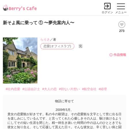
ログイン
メニュー
新そよ風に乗って ① 〜夢先案内人〜
273
らりさ
／著
恋愛(オフィスラブ)
完
作品情報
#社内恋愛
#公認会計士
#大人の恋
#切ない片想い
#航空会社
#経理
物語に寄せて
2009年5月、
貴女の恋愛観が好きです。私の今の願望は、その恋愛観を文字として世に出る日
を楽しみにしているんです、と言ってくれた心優しきその人は、駆け抜けるよう
にしてその短い生涯を閉じた。精一杯生き抜いた時間の中のほんのひとときでも
彼女と知り合え、そして応援して貰えた日々。そんな彼女は、辛く苦しい病と闘