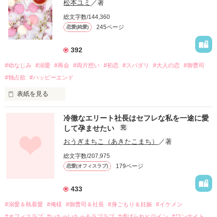
松本ユミ
／著
総文字数/144,360
245ページ
恋愛(純愛)
392
#幼なじみ
#溺愛
#再会
#両片想い
#初恋
#スパダリ
#大人の恋
#御曹司
#独占欲
#ハッピーエンド
表紙を見る
冷徹なエリート社長はセフレな私を一途に愛
して孕ませたい
完
幼なじみの哲平に淡い恋心を抱いていた美桜。

おうぎまちこ（あきたこまち）
／著
しかし、ある出来事をきっかけに二人の関係は壊れてしまう。

総文字数/207,975
関係修復もできないまま、美桜は両親の離婚によって

179ページ
恋愛(オフィスラブ)
引っ越すことになり、哲平とも離れ離れになった。

それから約十二年後。

433
過去の傷から、二度と会いたくないと思っていた哲平に

#溺愛＆執着愛
#俺様
#御曹司＆社長
#身ごもり＆妊娠
#イケメン
運命のような再会を果たす。

#オフィスラブ
#いちゃいちゃ＆ラブラブ
#虐げられヒロイン
#ワンナイト