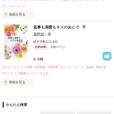
そして、ひょんなことから

#ハッピーエンド
酔った勢いで一夜を共にしてしまった。

表紙を見る
さらに、美桜が初めてだと知った哲平は

『責任をとる、結婚しよう』と真っ直ぐに告げてきた。

　おかしな噂を流されて前の職場でうまくいかなかった梅田美
戸惑う美桜とは裏腹に、好きという気持ちを隠すことなく

返事も溺愛もキスのあとで
完
桜は、海外で傷心旅行をしていたところ、日本人美青年と出会
甘やかしてくる。

い、酒の勢いもあり一夜限りの関係となる。

遊野煌
／著
　帰国後、美桜は新しい職場でワンナイトした美青年と再会。
そんなある日、哲平は美桜がストーカー被害に

総文字数/112,403
なんと彼の正体は、とある財閥御曹司にも関わらず、一族を離
遭っていることを知る。

190ページ
恋愛(純愛)
れて起業した新進気鋭の実業家、社内でも冷徹だと評判な社長
美桜を守るため、哲平は同居を提案してきて――。

――御影恭司その人だったのだ――！

　なぜか恭司から飼い猫の世話係を命じられた美桜は、猫の世
148
話を口実にしばしば呼び出された上、二人はいわゆる身体だけ
夏木美桜(なつきみお)

#オフィスラブ
#溺愛
#執着愛
#御曹司
#ハッピーエンド
#結婚
#独占欲
✕

#ラブラブ
#職業ヒーロー
#上司
鳴海哲平 (なるみてっぺい)

表紙を見る
作品を読む
止まっていたはずの二人の時間が、再び動き出す。

舞川雛子（26）は大手お菓子メーカー、三日月製菓コーポレー
再会から始まる、溺愛ラブ。

ションの企画戦略室で働いている。

また雛子には2年前から付き合いはじめ、半年前から同棲を始
2026.6.5～2026.7.25

かんたん検索
めた、同期で恋人の石垣守（26）がいるのだが、後輩の姫原由
羅（24）との浮気が発覚した上、いつのまにか元カノにされて