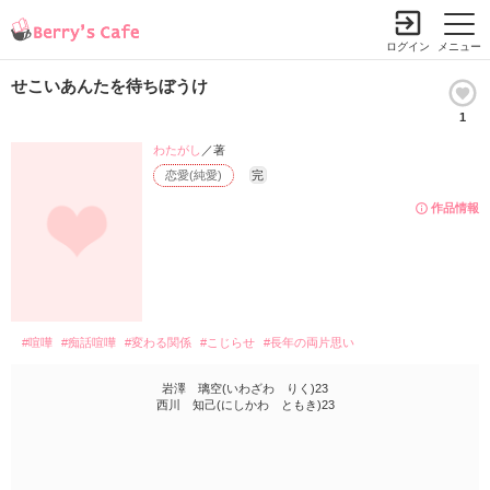
ログイン
メニュー
せこいあんたを待ちぼうけ
1
わたがし
／著
恋愛(純愛)
完
作品情報
#喧嘩
#痴話喧嘩
#変わる関係
#こじらせ
#長年の両片思い
岩澤 璃空(いわざわ りく)23
西川 知己(にしかわ ともき)23