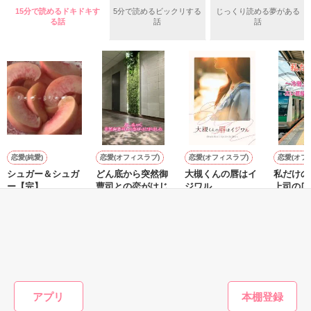
いた。

15分で読めるドキドキす
5分で読めるビックリする
じっくり読める夢がある
守と由羅から『便利屋雛子』と馬鹿にされ、一人こっそり泣い
る話
話
話
＊以前、公開していた話の改稿版です＊

ていた雛子に、企画戦略室の上司である雪瀬鷹哉（29）が
『──俺と結婚してくれないか』といきなりプロポーズをしてき
た上、同居まで提案してきて──？

鷹哉『宜しくな、俺の雛子』🦅

雛子『俺の……ひぃ、雛子？！！！』🐥

作品を読む
シゴデキで冷徹な上司が見せる素顔は、なぜか想像以上に甘く
て……🐥💓🦅

恋愛(純愛)
恋愛(オフィスラブ)
恋愛(オフィスラブ)
恋愛(オフ
シュガー＆シュガ
どん底から突然御
大槻くんの唇はイ
私だけの
※表紙も作中使用の画像も全てフリー素材です。

ー【完】
曹司との恋がはじ
ジワル
上司の広
※執筆期間2026.6.3〜7.20完結です。　

まりました
かされて
百瀬しろ／著
きたみまゆ／著
※他サイトさんにて恋愛トレンド1位でした〜良かったら読ん
せいとも／著
夏目 若
で頂けると嬉しいです。
もっと見る
作品を読む
かんたん検索の条件を変える
アプリ