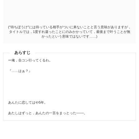
("待ちぼうけ"には待っている相手がついに来ないことと言う意味がありますが，
タイトルでは，1度すれ違ったことにのみかかっていて，最後まで叶うことが無
かったという意味ではないです……)
あらすじ
ー俺，合コン行ってくるわ。
『……はぁ？』
あんたに恋してはや5年。
あたしはずっと，あんたの一言をまっとった───。