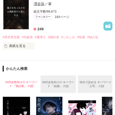
椎名いずみ・二十六歳

澤谷弥
／著
総文字数/98,673
ある日、撮影中に事故に遭い、

184ページ
ファンタジー
目覚めたらそこは静謐な神殿だった。

聖女として呼び出されたらしいけれど、

249
能力はないし、年はいってるしで、

#異世界恋愛
#年齢差
#魔導士
#婚約者
#じれじれ
#執着
#独占欲
どうやら私、厄介者？

表紙を見る
そんな私を拾ってくれたのは、

十歳年上の騎士団長様でした。

魔力無限大という魅力的な魔力の持ち主であるレインはその魔
力を失った。

「私は美人じゃないし、

彼女の婚約者は魔導士団長であるトラヴィス。

会話上手でもありません。

かんたん検索
でも、あなたの暮らしに寄り添うことはできます」

レインには魔法研究所所属の義理の兄、ライトがいる。

美しく咲く花にはなれないけれど、

20代女性向けの キーワー
30代女性向けの キーワー
30分で読める キーワード
ライトはトラヴィスにレインとの婚約破棄をするように頼む。

あなたの体を作るお手伝いはできる。

ド 「独占欲」 の話
ド 「結婚」 の話
「上司」 の話
魔力を失ったレインはトラヴィスの負担になるだけだ、と。

そう、味噌や醤油のように！

レインはそっとトラヴィスの元を離れることを決意する――。
更新開始　2019/10/24～2020/1/29
