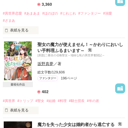
3,360
#異世界恋愛
#あまあま
#ほのぼの
#じれじれ
#ファンタジー
#溺愛
#ざまあ
表紙を見る
同名タイトルの続編です。

聖女の魔力が使えません！～かわりにおいし
い手料理ふるまいます～
完
恋心に鈍感な侯爵令嬢フローラと見目麗しき第三王子レイニー
[原題]二番目の召喚聖女～地味な私の異世界奮闘記～
の恋物語。

坂野真夢
／著
総文字数/129,606
196ページ
ファンタジー
書籍化作品
402
#異世界
#トリップ
#聖女
#結婚
#料理
#騎士団長
#年の差
表紙を見る
作品を読む
料理研究家の助手として、

魔力を失った少女は婚約者から逃亡する
完
毎日を必死に生きる私
