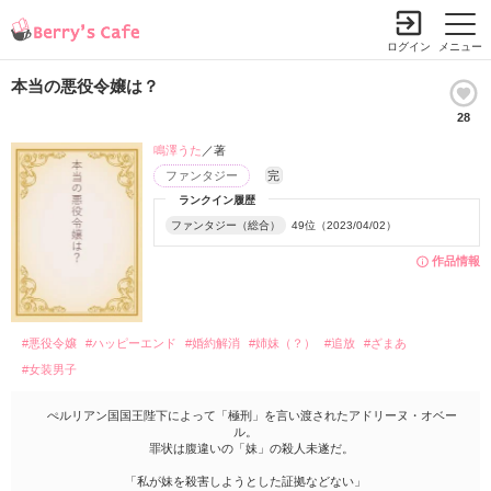
ログイン
メニュー
本当の悪役令嬢は？
28
鳴澤うた
／著
ファンタジー
完
ランクイン履歴
ファンタジー（総合）
49位（2023/04/02）
作品情報
#悪役令嬢
#ハッピーエンド
#婚約解消
#姉妹（？）
#追放
#ざまあ
#女装男子
ぺルリアン国国王陛下によって「極刑」を言い渡されたアドリーヌ・オベー
ル。
罪状は腹違いの「妹」の殺人未遂だ。
「私が妹を殺害しようとした証拠などない」