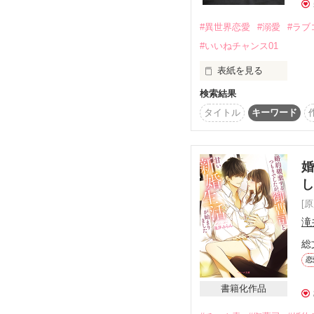
『俺に組み敷かれてドキ
※本作中に出てくる教育
そこまで言うなら好きに
キャラクターの持論であ
#異世界恋愛
#溺愛
#ラブ
他の教育方針を否定した
#いいねチャンス01
ところが婚約解消した途
ございません。

優月にも予想外の伏兵が
表紙を見る
『激情に目覚めた御曹司
『お前が本気で愛してい
合わせてお楽しみ頂ける
検索結果
※アマゾナイトノベルズ
もあります（書籍版タ
タイトル
キーワード
触発された御曹司が

2022.06.22　start

る）

まさかの独占欲を露わに
2022.06.24　end

｡.｡･.｡*ﾟ+｡｡.｡･.｡*ﾟ+｡｡.｡･
　伯爵令嬢ラルカ・ラ
2017.6.28　公開

◇　◇　◇

た彼女は、はじめ侍女
婚
2017.7.17　完結
鮭ムニエル様　／　ネッ
　けれど、ラルカはあ
さとみっち様

早急に結婚をし、仕事
[
滝
レビューありがとうござ
（わたくしは仕事を続
とっても嬉しいです！

総
　一人思い悩んでいた
恋
務めるブラント・ソルデ
　ひょんなことから、
書籍化作品
『僕と婚約しよう』と提
　彼もまた、親族から