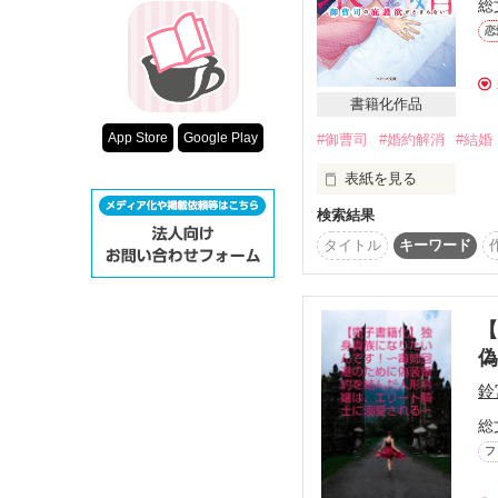
総
超短編！フェチ
霧崎商事社長令嬢　『ま
恋
スターツ出版小
霧崎 陽菜（24）

×

その他の条件
ASOホールディングス　
書籍化作品
麻生 怜士（25）

動画あり
App Store
Google Play
#御曹司
#婚約解消
#結婚
表紙を見る
「俺は子供の頃からずっ
検索結果
世界でも有数の大企業・
そんなこと何人も彼女が
総領息子で社長の優月(32
とても信じられない

タイトル
キーワード
×

旧華族の生まれの社長秘
そんな私を待っていたの
生まれた時からの優月の許
甘すぎる『恋人ごっこ』
【
名ばかりの許嫁関係のま
「俺を恋愛対象として
婚約を決めた横暴な祖父
「余裕なんかない。

綾乃は優月に婚約解消を
鈴
陽菜に好きになってほし
総
『優月は他の女の人も知
互いの誤解が解けた果て
私には優月だけなのに不
フ
初恋の行方は……？

でもあなたは私に欲情し