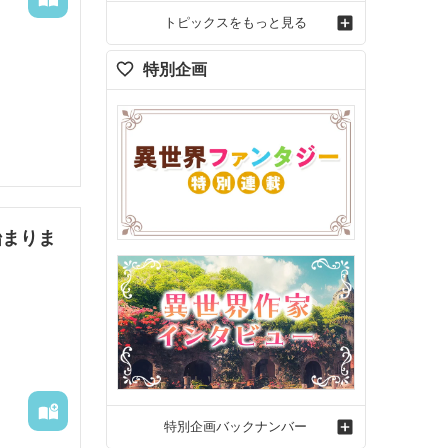
トピックスをもっと見る
特別企画
し番外編
溺愛され
た目をし
とに。

始まりま
と、また
衛騎士を
ルカに
特別企画バックナンバー