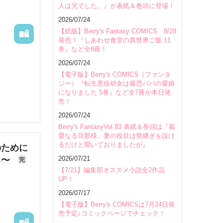
人は兄でした。』が表紙＆巻頭に登場！
会場
2026/07/24
【紙版】Berry's Fantasy COMICS 8/28
発売！『しあわせ食堂の異世界ご飯 11
巻』など全8冊！
2026/07/24
【電子版】Berry's COMICS（ファンタ
ジー）『転生悪役幼女は最恐パパの愛娘
になりました 5巻』など全7冊が本日発
売！
2026/07/24
Berry's FantasyVol.83 表紙＆巻頭は『親
愛なる旦那様、妻の役目は世継ぎを設け
るだけと聞いておりましたが』
のために
2026/07/21
る〜
完
【7/21】編集部オススメ小説全2作品
UP！
2026/07/17
【電子版】Berry's COMICSは7月24日発
売予定♪コミックページでチェック！