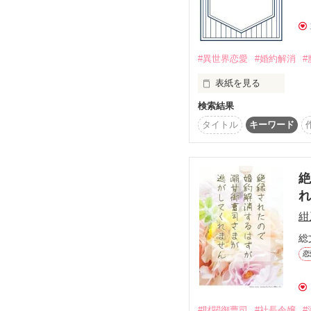
独身アラフォーのOLは
さらに半年かけて手にし
若くてかわいい後輩に奪
#異世界恋愛
#婚約解消
#
ヤケ酒した結果

表紙を見る
湯船で寝てしまい前世を
検索結果
　お会いしたことのな
タイトル
キーワード
そしてなぜか妹が

　アレクサンドル帝国
好きだった小説に出てく
文通を重ねて、やがて二
　だが、革命が勃発し
悪役令嬢

ナ」として生きて行かな
絶
ユーリエス・フランセル
公爵令嬢に転生してしま
　そしてリナは平民の
紺
バッドエンド確定なので
処刑されないよう

総
王太子の婚約者を辞退し
恋
★他サイト様にも投稿し
隣国で事業を立ち上げ

悠々自適の暮らしを送っ
#財閥御曹司
#社長令嬢
#