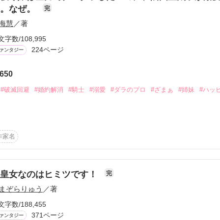
る。なぜ。
完
海慧
／著
作品を読む
文字数/108,995
224ページ
ァンタジー
650
#破滅回避
#婚約解消
#騎士
#溺愛
#ダラのプロ
#ざまぁ
#姉妹
#ハッ


作家名
られる

の

ます」

元皇女なのはヒミツです！
完
まぞらりゅう
／著
たいどうした？

？」

文字数/188,455
371ページ
ァンタジー
た
