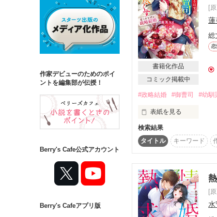
[
蓮
詳しく検索
総
検索対象
恋
タイトル
キ
書籍化作品
作家デビューのためのポイ
コミック掲載中
ジャンル
ントを編集部が伝授！
#政略結婚
#御曹司
#幼馴
表紙を見る
検索結果
ステータス
☆☆☆☆☆☆☆☆☆☆

コミカライズ連載中！

タイトル
キーワード
全て
完結
☆☆☆☆☆☆☆☆☆☆

Berry's Cafe公式アカウント
作品の長さ
十年前に決まった政略結
初恋の人で、世界で一番
長編
中編
絶対に破断にしてやるっ
[
「十年も待ったんだ。今
水
Berry's Cafeアプリ版
コンテスト