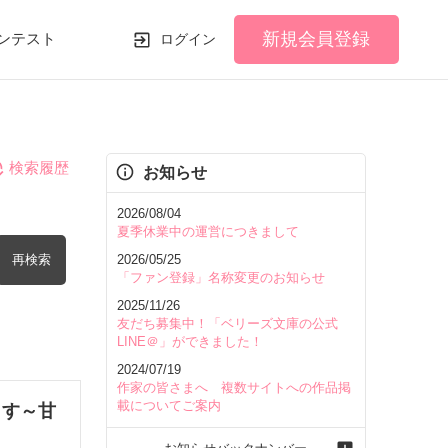
新規会員登録
ンテスト
ログイン
検索履歴
お知らせ
2026/08/04
夏季休業中の運営につきまして
再検索
2026/05/25
「ファン登録」名称変更のお知らせ
2025/11/26
友だち募集中！「ベリーズ文庫の公式
LINE＠」ができました！
2024/07/19
を含む
作家の皆さまへ 複数サイトへの作品掲
載についてご案内
くす～甘
を除く