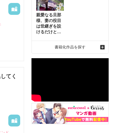
親愛なる旦那
様、妻の役目
子
は世継ぎを設
けるだけと聞
いておりまし
たが～虐げら
？

書籍化作品を探す
れ才女の幸せ
な結婚～2
リックと
の「リ
逃してく
エンド