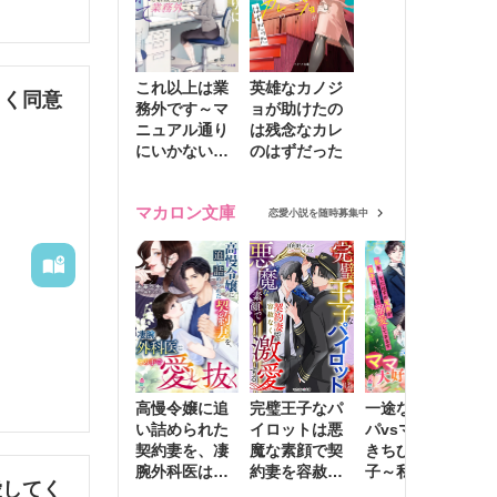
これ以上は業
英雄なカノジ
しく同意
務外です～マ
ョが助けたの
ニュアル通り
は残念なカレ
にいかない彼
のはずだった
に無難な日々
を崩されて～
マカロン文庫
恋愛小説を随時募集中
書で冒険
高慢令嬢に追
完璧王子なパ
一途な社長パ
執
い詰められた
イロットは悪
パvsママ大好
士
契約妻を、凄
魔な素顔で契
きちびっこ息
偽
腕外科医はこ
約妻を容赦な
子～私を捨て
情
愛してく
の手で愛し抜
く激愛する
たはずの元夫
堕