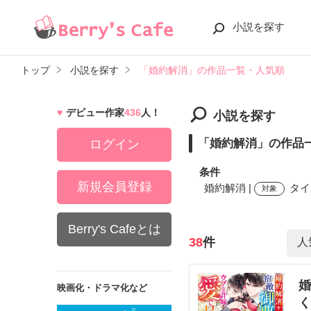
小説を探す
トップ
小説を探す
「婚約解消」の作品一覧・人気順
デビュー作家
436
人！
小説を探す
「婚約解消」の作品
ログイン
条件
新規会員登録
婚約解消 |
タイ
対象
Berry's Cafeとは
検索ワード
38
件
婚
映画化・ドラマ化など