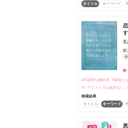
☆みだれ髪さま、聖凪砂
いつも側で私を見守って
タイトル
キーワード
素敵なレビューどうもあ
▲▽▲▽▲▽▲▽▲▽▲
長年の思いを隠す従者×
恋
▲▽▲▽▲▽▲▽▲▽▲
冬
ヒロイン:リリーステラ

総
18歳、身長156cm、
ウォード侯爵家次女。
恋
譚が好き。恋は結婚後に
姉の嫁ぎ先ロスリーヴ侯
ヒーロー:アルフレッド

#不誠実な婚約者
#家族と
23歳、身長178cm、
#リアリストでは絶対ない
リリーステラが3歳のと
長年募らせた片想いを拗
検索結果
バークレー子爵嫡男。祖
タイトル
キーワード
※同タイトルの短編は
悪