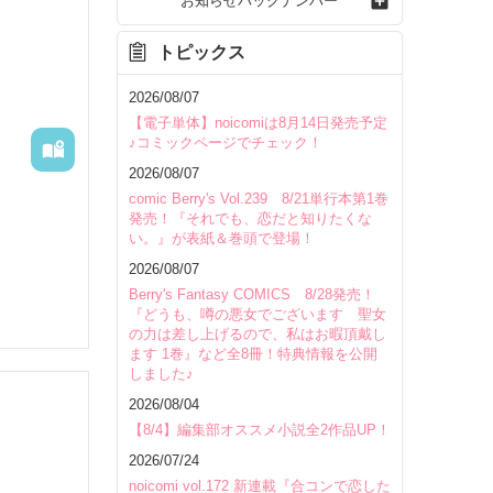
お知らせバックナンバー
トピックス
2026/08/07
【電子単体】noicomiは8月14日発売予定
♪コミックページでチェック！
2026/08/07
comic Berry's Vol.239 8/21単行本第1巻
発売！『それでも、恋だと知りたくな
い。』が表紙＆巻頭で登場！
2026/08/07
Berry's Fantasy COMICS 8/28発売！
『どうも、噂の悪女でございます 聖女
の力は差し上げるので、私はお暇頂戴し
ます 1巻』など全8冊！特典情報を公開
しました♪
2026/08/04
いて
【8/4】編集部オススメ小説全2作品UP！
2026/07/24
noicomi vol.172 新連載『合コンで恋した