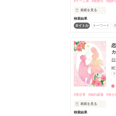
#チーム青
#御曹司
#婚約
　互いの利害が完全に一
表紙を見る
　二人はいずれ解消す
検索結果
☆ハイスペック男子シリ
　けれど、言いつけど
タイトル
キーワード
せかえ人形のような生活
栗田瑠璃(クリタ ルリ)  
栗田百貨店の社長令嬢

「家においで」

×

恋
　そんなラルカに、ブ
　そこから、二人の甘
九条玲人(クジョウ レイト)
九条ホールディングスの
日
※この小説は、小説家
総
私には赤ちゃんの頃から
顔も頭も良くてクールで
フ
でも、彼は私を愛してい
だから、私は……。

2018.2.19 ー 3.5

#異世界
#婚約破棄
#身分
※玲人サイドの番外編も
表紙を見る
  しております。

検索結果
始まらない恋に傷ついた