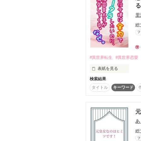
里
総
フ
#異世界転生
#異世界恋愛
表紙を見る
検索結果
——やっと準備が整った
タイトル
キーワード
ようやく私の本懐を遂げ
「お父様、王太子殿下と
婚約の解消を希望いたし
あ
「……は？　お前、いっ
どこか頭でも打ったのか
総
フ
前世を日本人として生き