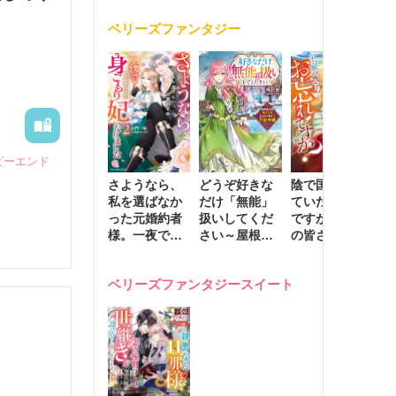
く
が息子に負け
ベリーズファンタジー
じと溺愛して
きます～
ピーエンド
さようなら、
どうぞ好きな
陰で国を支え
転
私を選ばなか
だけ「無能」
ていたのは私
と
った元婚約者
扱いしてくだ
ですが、王家
っ
様。一夜で大
さい～屋根裏
の皆さんお忘
国
国君主の身ご
部屋の本の
れですか？～
に
もり妃になり
虫、実は国を
追放された隠
不
ベリーズファンタジースイート
ました２
動かす万能令
れ才女の辺境
保
嬢でした～
スローライフ
で
計画～
能
し