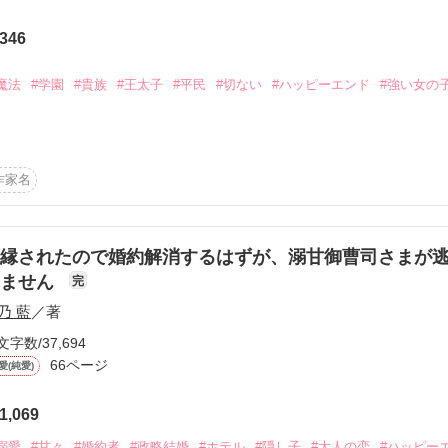
男運が悪く

346
た成果を

われ

魔法
#学園
#貴族
#王太子
#平民
#切ない
#ハッピーエンド
#強い女の
終えた

い方との手紙の交換だけで相手を好きになるなんて、おかしいでしょうか
作家名
の皇女エカチェリーナはまだ顔も見たことのない婚約者の王太子フレデ
る

人は惹かれ合う。

て帝国は滅び、王太子との婚約は解消になって、エカチェリーナは平民
ければいけなくなった。

縁されたので婚約解消するはずが、溺甘御曹司さまが


れません
った

完
身分になって、やっとフレデリックと巡り合うが……。

乃 藍
／著


文字数/37,694


66ページ
愛(純愛)
ています！

1,069
ていた

溺愛
#甘々
#婚約者
#政略結婚
#ホテル
#隠し子
#大人の恋
#ハッピー