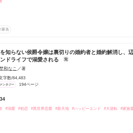
者
致。

るという約束で、仮初の婚約を結ぶ。

ーズ☆

おりに婚約者を作ったというのに、ラルカは姉メイシュの束縛が解けき
作家名
を余儀なくされる。

22歳

を知らない侯爵令嬢は裏切りの婚約者と婚約解消し、
ラントが優しく手を差し伸べる。

カンドライフで溺愛される
完
い偽装婚約生活が始まって――――？

  22歳

御曹司で副社長

埜和なこ
／著
になろう様でも掲載しています。
文字数/84,483
決まってた婚約者がいる。

194ページ
完璧な彼。

ァンタジー
ない。

作品を読む
34
差
#溺愛
#初恋
#異世界恋愛
#新天地
#ハッピーエンド
#大逆転
#家族
ファン限定で公開

心を癒すのは、
