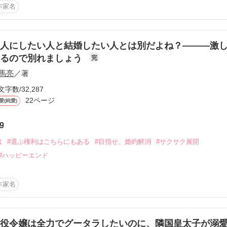
さま、

くれている従者？

作家名
りがとうございました❤️

▽▲▽▲▽▲▽▲▽▲▽▲

裏切りに傷つく侯爵令嬢

人にしたい人と結婚したい人とは別だよね？―――激
するので別れましょう
完
▽▲▽▲▽▲▽▲▽▲▽▲

馬亮
／著
作品を読む
文字数/32,287
赤毛ロング、青い瞳

22ページ
婚約者ロスリーヴ伯爵嫡男フェリクスと上手くいっていない。趣味は読
愛(純愛)
芽生えると思っている。

爵家から学園に通っている。

9
は
#選ぶ権利はこちらにもある
#目指せ、婚約解消
#サクサク展開
青みがかった銀髪ロング、緑の瞳

#ハッピーエンド
きから仕える(従者になると決めたのは8歳の頃)

らせているが、有能な従者。

母(母方)はクラレンス辺境伯家当主。

作家名
シークレット公開となりました
役令嬢は全力でグータラしたいのに、隣国皇太子が溺