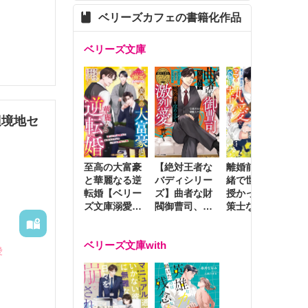
ベリーズカフェの書籍化作品
ベリーズ文庫
らず、き
辺境地セ
至高の大富豪
離婚前夜に内
冷
【絶対王者な
と華麗なる逆
緒で世継ぎを
や
バディシリー
転婚【ベリー
授かったら～
生
ズ】曲者な財
ズ文庫溺愛ア
策士な御曹司
を
閥御曹司、笑
ンソロジー】
はママとベビ
～
顔の圧で契約
ーを執愛で守
つ
妻を攻め立て
ベリーズ文庫with
り離さない～
様
激烈愛で貫く
愛
し