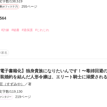
文字数/138,519
から始まる溺愛コンテスト
255ページ
んぷく保育園』保育士

愛(オフィスラブ)
説投稿サイト合同企画「1話からの長編大賞」ベリーズカフェ
564
御曹司

コミックあり
#許嫁
#秘書
#過保護
#じれじれ
と陽菜が好きだった」

穂積グループ

いた人に言われても

)

作家名
書

は

嫁・綾乃(25)

……？

電子書籍化】独身貴族になりたいんです！〜毒姉回避
ま25年

見られるかどうか試してみてほしい」

偽装婚約を結んだ人形令嬢は、エリート騎士に溺愛され
が亡くなり3年

申し入れる

宮（すずみや）
／著
くて必死なだけだ」

文字数/119,130
ってる

にたどり着く

219ページ
公平だわ

ァンタジー
ないでしょう？』
