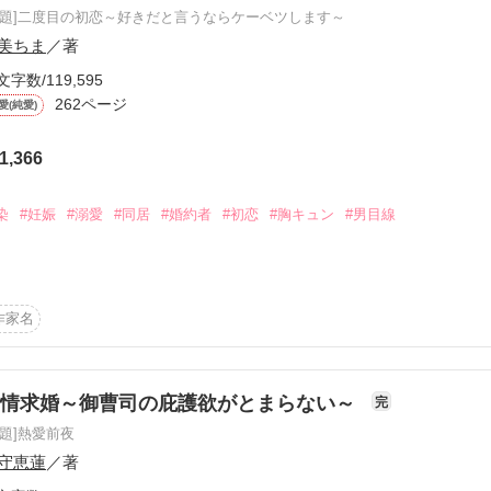
原題]二度目の初恋～好きだと言うならケーベツします～
美ちま
／著
文字数/119,595
262ページ
愛(純愛)
ーワード
作家名
表紙コメント
あらすじ
1,366
感想
染
#妊娠
#溺愛
#同居
#婚約者
#初恋
#胸キュン
#男目線
作家名
更新中
婚の相手は

嫌いな幼なじみ

熱情求婚～御曹司の庇護欲がとまらない～
完
短編
作品の長さにつ
て思ってたのに……

原題]熱愛前夜
更反故にされてたまるか」

守恵蓮
／著