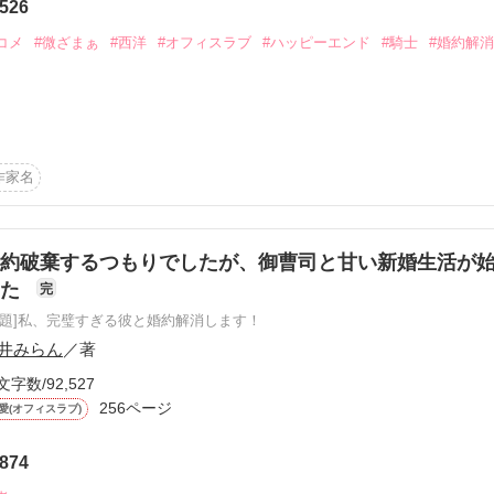
526
ッともしないのか

論は作品内においての

しろ』

り

コメ
#微ざまぁ
#西洋
#オフィスラブ
#ハッピーエンド
#騎士
#婚約解消
り貶めたりするものでは

端

綾乃に接近する

は～』のスピンオフです

いのは俺だけだ』

と嬉しいです

様より2023.10.10電子書籍化されました〜！電子書籍限定の書き下ろ
イトル：毒姉回避のために偽装婚約を結んだ人形令嬢はエリート騎士に
作家名
する――

.｡*ﾟ+｡｡.｡･.

プルペは王女エルミラに仕える十八歳の少女。人形のような愛らしい見
として働いていたものの、やがてその能力が見出され、文官として働くこ
約破棄するつもりでしたが、御曹司と甘い新婚生活が
した
完
コちゃん様

る日、領地に住んでいる姉メイシュから、王宮の華である侍女に戻るこ
自体を辞めることを命じられてしまう。

原題]私、完璧すぎる彼と婚約解消します！
作品を読む
井みらん
／著
います！

けたい！　結婚なんてしたくない！　自由な生活を送りたい！）

文字数/92,527
ラルカは、エルミラのお遣いに行った先で、侯爵令息であり王太子の近
256ページ
愛(オフィスラブ)
ィレンと出会う。

自身が結婚について悩んでいることを打ち明けたところ、ブラントがラ
874
案する。

作品を読む
結婚を急かされて困っているというのだ。
