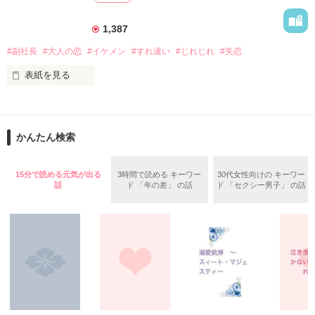
そんな面倒な女である私に求婚してきたのは

再び重なり合った唇が、甘く言葉を封じ込める。

1,387
上辺は王子様、

「黙って――」

中身は意地悪な心臓外科医だった。

#副社長
#大人の恋
#イケメン
#すれ違い
#じれじれ
#失恋
わずかに離れた口付けの隙間、意地悪な囁きが濡れた唇を震わ
表紙を見る
せて――。

「あなたの無茶な条件に

谷口早希　25歳　　

人生をかけてみるのもいいと思ってる」

営業３課の営業事務

2018.12.3　完結公開

かんたん検索
部長のサポート役

子供を作るためだけに結婚した私たち。

2018.12.7　あとがき後に番外編UP

別名「タヌキの飼育係」

なのに、

15分で読める元気が出る
3時間で読める キーワー
30代女性向けの キーワー
　×

心まで求めてしまうのは贅沢だろうか──。

話
ド 「年の差」 の話
ド 「セクシー男子」 の話
レビューありがとうございます (*´ー｀*)

usamo様

久保山康史　32歳

大企業のイケメン副社長

※「前略、結婚してください」のスピンオフですが、

学生時代にモデル経験あり

本編を読まなくてもお楽しみいただけます！

作品を読む
傷心の早希の前に現れたのは驚くほど整った顔でスーツの似合
一部公開　2021.09.13

う大人の男性。

完結　2021.09.16
