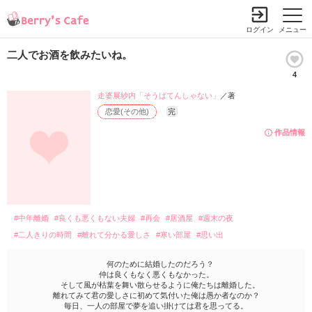
ログイン
メニュー
二人でお酒を飲みたいね。
4
走婆展紗内「そうばてんしゃない」
／著
恋愛(その他)
完
作品情報
#中年離婚
#良くも悪くもない夫婦
#再会
#居酒屋
#週末の夜
#二人きりの時間
#離れて分かる愛しさ
#寒い部屋
#思い出
何のために結婚したのだろう？
仲は良くもなく悪くもなかった。
そして風が枯葉を舞い散らせるように俺たちは離婚した。
離れてみて君の愛しさに初めて気付いた俺は愚か者なのか？
毎日、一人の部屋で夢を追い掛けては君を思ってる。