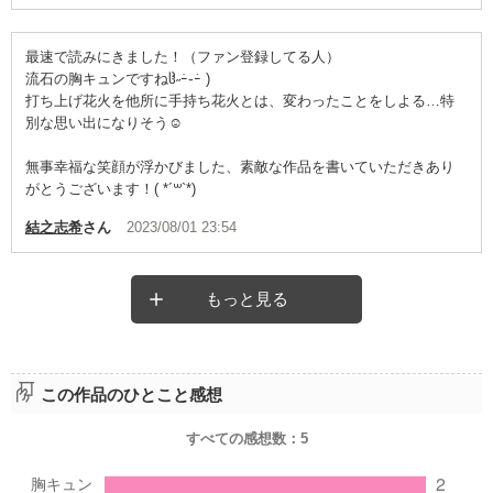
最速で読みにきました！（ファン登録してる人）
流石の胸キュンですねჱ̒˶ｰ̀֊ｰ́ )
打ち上げ花火を他所に手持ち花火とは、変わったことをしよる…特
別な思い出になりそう☺️
無事幸福な笑顔が浮かびました、素敵な作品を書いていただきあり
がとうございます！( *´꒳`*)
結之志希
さん
2023/08/01 23:54
もっと見る
この作品のひとこと感想
すべての感想数：
5