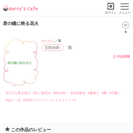
ログイン
メニュー
君の瞳に映る花火
4
わたがし
／著
恋愛(純愛)
完
作品情報
#⚪⚪に映る花火
#言ノ葉花火
#両片想い
#企画参加
#夏祭り
#夏
#可愛い
#あと一歩
#SSS(スーパーショートストーリー)
この作品のレビュー