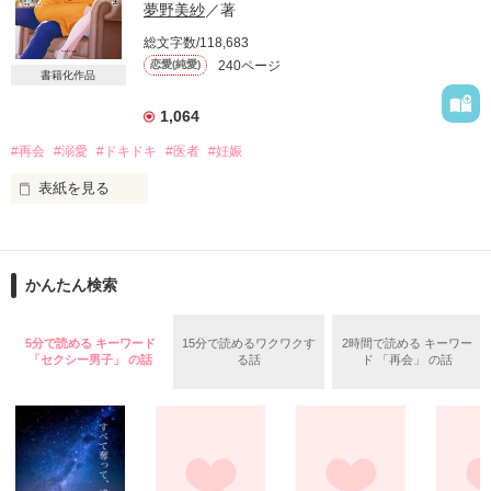
夢野美紗
／著
　はたして一郎が出した答えは？

総文字数/118,683
240ページ
恋愛(純愛)
　父と娘の家族愛のような、恋愛のような関係を描いた物語。

書籍化作品
――――――――――

1,064
ひとこと感想ありがとうございます。

#再会
#溺愛
#ドキドキ
#医者
#妊娠
さとみっち様

表紙を見る
レビューありがとうございます。
初恋を忘れられずに十年。

転落事故をきっかけに再会したのは……

作品を読む
かんたん検索
病院食堂のシェフ

小野田真希ｵﾉﾀﾞﾏｷ

5分で読める キーワード
15分で読めるワクワクす
2時間で読める キーワー
「セクシー男子」 の話
る話
ド 「再会」 の話
　×

脳神経外科医の俺様エリート

相良聖一ｻｶﾞﾗｾｲｲﾁ

フラれたはずなのに、本当は好きだったってどういうことです