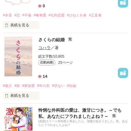
0
#本音
#恋
#不倫
#略奪愛
#社内恋愛
#ひねくれ者
#正直者
表紙を見る
恋愛に関するエッセイ
さくらの結婚
完
コハラ
／著
作品を読む
総文字数/10,805
25ページ
恋愛(純愛)
14
#義父
#娘
#家族愛
#年の差
#切ない
#短編
表紙を見る
　「一郎、私と結婚して」 　

怜悧な外科医の愛は、激甘につき。～でも
私、あなたにフラれましたよね？～
完
　25歳になる血のつながらない娘さくらに告白された一郎。

[原題]エリート外科医と再会したら、溺愛が始まりました。私、あな
　妻に先立たれ、父としてさくらと向き合って来た一郎はさく
たにフラれましたよね？
らのプロポーズに想い悩むのだった。
