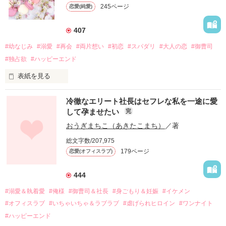
245ページ
恋愛(純愛)
407
#幼なじみ
#溺愛
#再会
#両片想い
#初恋
#スパダリ
#大人の恋
#御曹司
#独占欲
#ハッピーエンド
表紙を見る
冷徹なエリート社長はセフレな私を一途に愛
して孕ませたい
完
幼なじみの哲平に淡い恋心を抱いていた美桜。

おうぎまちこ（あきたこまち）
／著
しかし、ある出来事をきっかけに二人の関係は壊れてしまう。

総文字数/207,975
関係修復もできないまま、美桜は両親の離婚によって

179ページ
恋愛(オフィスラブ)
引っ越すことになり、哲平とも離れ離れになった。

それから約十二年後。

444
過去の傷から、二度と会いたくないと思っていた哲平に

#溺愛＆執着愛
#俺様
#御曹司＆社長
#身ごもり＆妊娠
#イケメン
運命のような再会を果たす。

#オフィスラブ
#いちゃいちゃ＆ラブラブ
#虐げられヒロイン
#ワンナイト
そして、ひょんなことから

#ハッピーエンド
酔った勢いで一夜を共にしてしまった。
