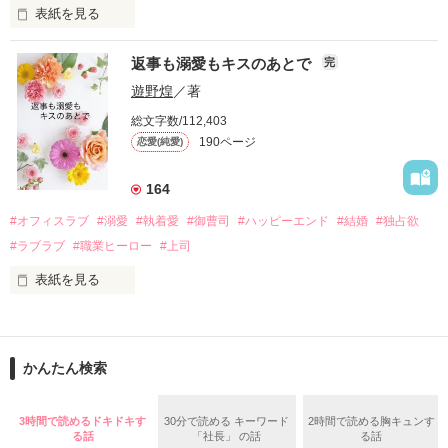
表紙を見る
さらに、美桜が初めてだと知った哲平は

『責任をとる、結婚しよう』と真っ直ぐに告げてきた。

　おかしな噂を流されて前の職場でうまくいかなかった梅田美
戸惑う美桜とは裏腹に、好きという気持ちを隠すことなく

返事も溺愛もキスのあとで
完
桜は、海外で傷心旅行をしていたところ、日本人美青年と出会
甘やかしてくる。

い、酒の勢いもあり一夜限りの関係となる。

遊野煌
／著
　帰国後、美桜は新しい職場でワンナイトした美青年と再会。
そんなある日、哲平は美桜がストーカー被害に

総文字数/112,403
なんと彼の正体は、とある財閥御曹司にも関わらず、一族を離
遭っていることを知る。

190ページ
恋愛(純愛)
れて起業した新進気鋭の実業家、社内でも冷徹だと評判な社長
美桜を守るため、哲平は同居を提案してきて――。

――御影恭司その人だったのだ――！

　なぜか恭司から飼い猫の世話係を命じられた美桜は、猫の世
164
話を口実にしばしば呼び出された上、二人はいわゆる身体だけ
夏木美桜(なつきみお)

#オフィスラブ
#溺愛
#執着愛
#御曹司
#ハッピーエンド
#結婚
#独占欲
✕

#ラブラブ
#職業ヒーロー
#上司
鳴海哲平 (なるみてっぺい)

表紙を見る
作品を読む
止まっていたはずの二人の時間が、再び動き出す。

舞川雛子（26）は大手お菓子メーカー、三日月製菓コーポレー
再会から始まる、溺愛ラブ。

ションの企画戦略室で働いている。

また雛子には2年前から付き合いはじめ、半年前から同棲を始
2026.6.5～2026.7.25

かんたん検索
めた、同期で恋人の石垣守（26）がいるのだが、後輩の姫原由
羅（24）との浮気が発覚した上、いつのまにか元カノにされて
いた。

3時間で読めるドキドキす
30分で読める キーワード
2時間で読める胸キュンす
守と由羅から『便利屋雛子』と馬鹿にされ、一人こっそり泣い
る話
「社長」 の話
る話
＊以前、公開していた話の改稿版です＊
