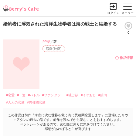
ログイン
メニュー
婚約者に浮気された海洋生物学者は海の戦士と結婚する
0
PP柴
／著
恋愛(純愛)
作品情報
#恋愛
#一途
#バトル
#ファンタジー
#独占欲
#イケおじ
#筋肉
#大人の恋愛
#異種間恋愛
この作品は前作『海底に沈む世界を救う為に異種間恋愛します』に登場したリヴ
ィアタンの過去の話です。前作を読んでから読むことをおすすめします。
ベットシーンがあるので、読む際は周りに気をつけてください。
感想があればると主が喜びます