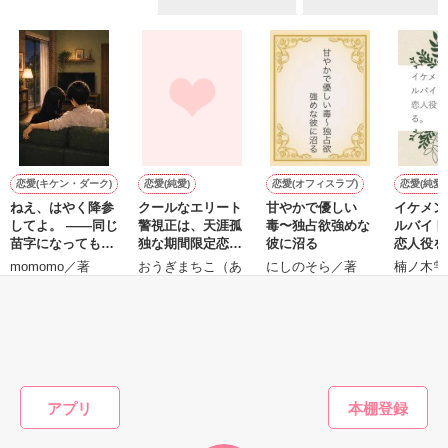
ていた雛子に、企画戦略室の上司である雪瀬鷹哉（29）が
『──俺と結婚してくれないか』といきなりプロポーズをしてき
た上、同居まで提案してきて──？

鷹哉『宜しくな、俺の雛子』🦅

雛子『俺の……ひぃ、雛子？！！！』🐥

作品を読む
シゴデキで冷徹な上司が見せる素顔は、なぜか想像以上に甘く
て……🐥💓🦅

恋愛(キケン・ダーク)
恋愛(純愛)
恋愛(オフィスラブ)
恋愛(純愛)
ねえ、はやく降参
クールなエリート
甘やかで優しい
イケメン
※表紙も作中使用の画像も全てフリー素材です。

してよ。 ――同じ
警視正は、天涯孤
毒〜独占欲強めな
ルバイト
※執筆期間2026.6.3〜7.20完結です。　

苗字になっても、
独な期間限定恋人
彼に沼る
恋人役を
※他サイトさんにて恋愛トレンド1位でした〜良かったら読ん
まだ足りない。甘
へと初恋を捧げる
る。
momomo／著
おうぎまちこ（あ
にしのそら／著
楠ノ木雫
で頂けると嬉しいです。
くて焦れったい心
きたこまち）／著
理戦を続ける夫
婦。
もっと見る
作品を読む
かんたん検索の条件を変える
アプリ