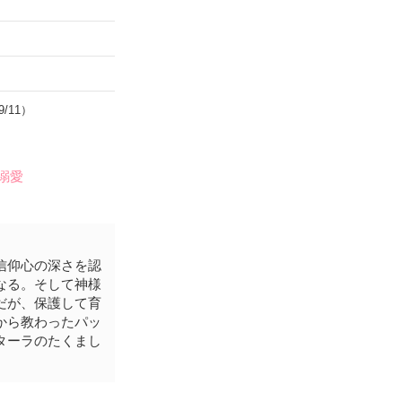
9/11）
#溺愛
信仰心の深さを認
なる。そして神様
だが、保護して育
から教わったパッ
ターラのたくまし