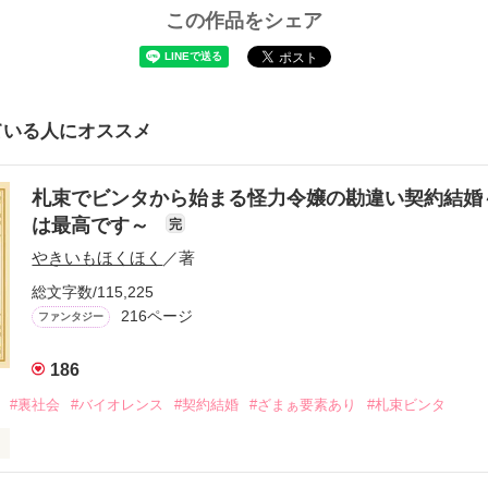
この作品をシェア
ている人にオススメ
札束でビンタから始まる怪力令嬢の勘違い契約結婚
は最高です～
完
やきいもほくほく
／著
総文字数/115,225
216ページ
ファンタジー
186
#裏社会
#バイオレンス
#契約結婚
#ざまぁ要素あり
#札束ビンタ
呼ばれた父は事業で失敗ばかり。
