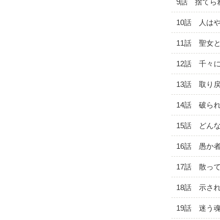
9話 捨てら
10話 人は
11話 聖女
12話 千々
13話 取り
14話 破ら
15話 どん
16話 愚か
17話 散っ
18話 示さ
19話 迷う