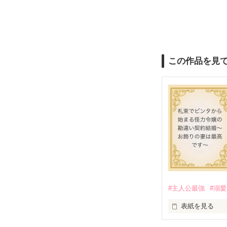
この作品を見
#主人公最強
#溺愛
表紙を見る
かつては英雄と