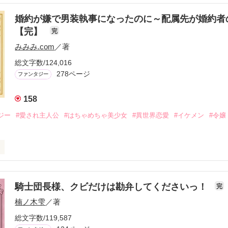
生活を送るオリヴィア・ディルムーンは、母が倒れたことをきっかけに
出した。

婚約が嫌で男装執事になったのに～配属先が婚約者
の店主は札束でビンタしてくる謎の男。

【完】
完
雇われたと思いきや……契約結婚だった！？

みみみ.com
／著
ロベールは仮面をつけており、謎が多いが幸せな結婚生活を満喫中。

を慕うアリスに一方的に敵視され、嫌がらせを受けるもオリヴィアには効
総文字数/124,016
278ページ
ファンタジー
る初夜騒動に危険ばかりの血まみれ新婚生活。

はオリヴィアを気にかけるように……？

158
ければ、俺の言うことに従え」

で！」

ジー
#愛され主人公
#はちゃめちゃ美少女
#異世界恋愛
#イケメン
#令嬢
結婚生活は最高……？

爵と天然怪力令嬢の溺愛バイオレンスラブコメディです。

金はお札にさせてください。

ヨム、アルファポリス掲載中
メ×ハッピーファンタジー／

騎士団長様、クビだけは勘弁してくださいっ！
完
楠ノ木雫
／著
おお〜い！！！！」

作品を読む
総文字数/119,587
爵令嬢の先にいたのは
