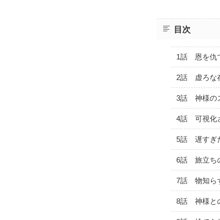
目次
1話 恩を仇
2話 虚ろな
3話 神様の
4話 可視化
5話 遅すぎ
6話 旅立ち
7話 物知ら
8話 神様と