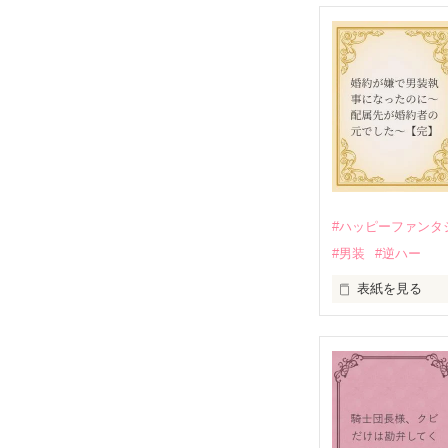
そのせいで極貧
うと屋敷を飛び
娼館（たぶん）
金と引き換えに
裏社会を牛耳る
そこでロベール
勘違いから始ま
次第にロベール
「この金が欲し
「──はい、喜ん
#ハッピーファンタ
出会いは最悪、
#男装
#逆ハー
愛を知らない公
表紙を見る
＊この世界のお
＊なろう、カク
＼異世界ラブコ
「いやっほぉぉ
バンジーした侯