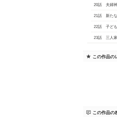
20話 夫婦
21話 新た
22話 子ど
23話 三人
この作品の
この作品の