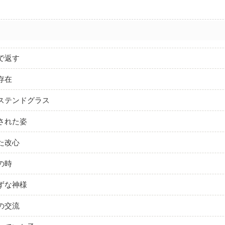
で返す
存在
ステンドグラス
された姿
た改心
の時
ずな神様
の交流