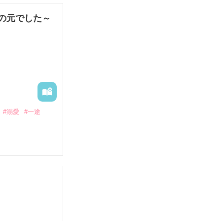
娼婦になり稼ご
の元でした～
果なし。

#溺愛
#一途