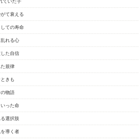
れていた子
やがて衰える
としての寿命
に乱れる心
戻した自信
れた規律
なときも
者の物語
ていった命
れる選択肢
魂を導く者