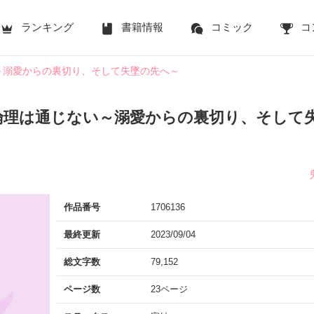
ランキング
書籍情報
コミック
コ
～溺愛からの裏切り、そして失墜の先へ～
倫理は通じない～溺愛からの裏切り、そして
作品番号
1706136
最終更新
2023/09/04
総文字数
79,152
ページ数
23ページ