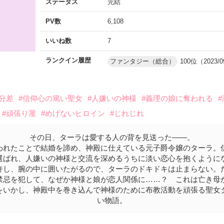
ステータス
完結
PV数
6,108
いいね数
7
ランクイン履歴
ファンタジー（総合）
100位（2023/0
身分差
#信仰心の篤い聖女
#人嫌いの神様
#義理の娘に奪われる
#頑張り屋
#めげないヒロイン
#じれじれ
その日、ターラは愛する人の背を見送った――。
われたことで結婚を諦め、神殿に仕えている元子爵令嬢のターラ。
選ばれ、人嫌いの神様と交流を深めるうちに淡い恋心を抱くように
許し、腕の中に囲いたがるので、ターラのドキドキは止まらない。
禁忌を犯して、なぜか神様と娘が恋人関係に……？ これは亡き母
をいかし、神殿中を巻き込んで神様のために布教活動を頑張る聖女
い物語。