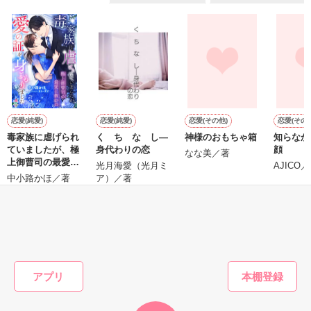
＊モラルハザード

※2009年2月15日完結作品。

倫理の欠如。倫理観や道徳的節度がなくなり，社会的な責任を
果たさないこと。

作品を読む
wikipediaより

恋愛(純愛)
恋愛(純愛)
恋愛(その他)
恋愛(その他
毒家族に虐げられ
く ち な し―
神様のおもちゃ箱
知らなか
＊＊＊＊＊＊＊＊＊＊＊＊

ていましたが、極
身代わりの恋
顔
なな美／著
上御曹司の最愛に
光月海愛（光月ミ
AJICO
森川奈美　27歳　

救われ愛の証を身
中小路かほ／著
ア）／著
娘　向日葵（ひまり）　　２歳

ごもりました
ブログタイトル：向日葵の部屋

もっと見る
高畠杏子　29歳

娘　　莉依紗（りいさ）　２歳

かんたん検索の条件を変える
ブログタイトル：りいさと優しい時間

アプリ
相原真琴　28歳

息子　　斗夢（トム）　２歳
