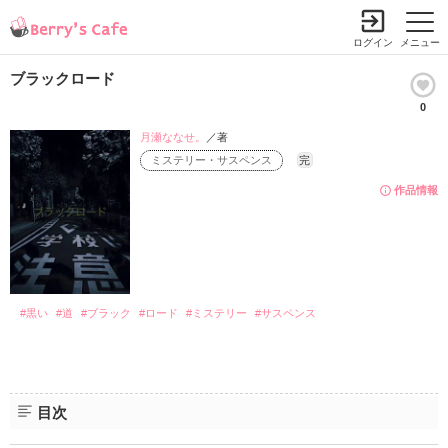
ログイン
メニュー
ブラックロード
0
月瀬ななせ。
／著
ミステリー・サスペンス
完
作品情報
#黒い
#道
#ブラック
#ロード
#ミステリー
#サスペンス
目次