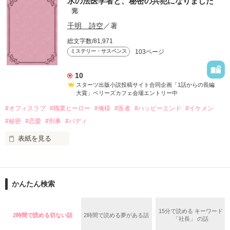
氷の法医学者と、秘密の共犯になりました
完
｢久しぶり。いやぁ、脱獄するのに苦労したよ｣ 

千明 詩空
／著
総文字数/81,971
幼児教室で出会った、奈美、杏子、真琴。

103ページ
ミステリー・サスペンス
爽やかに語る囚人

３人は日々の子育てのことや日常のことをブログに綴っていく
10
が

スターツ出版小説投稿サイト合同企画「1話からの長編
｢君に会うために、俺、頑張ったんだよ。

大賞」ベリーズカフェ会場エントリー中
#オフィスラブ
#職業ヒーロー
#俺様
#医者
#ハッピーエンド
#イケメン
ああ、もう離さない｣

それが、いつの間にか

#秘密
#恋愛
#刑事
#バディ
表紙を見る
彼が、帰ってきた 

お互いの日常を垣間見ることになり

スターツ出版小説投稿サイト合同企画「第2回1話だけ大賞」編
そして、自分を顕示することになり

集部おすすめ作品
そう理解するのには大分時間がかかり 

彼女らのモラル（倫理、道徳）が壊れ始め…

かんたん検索
私の日常も、これで終わりだと語られた 

作品を読む
モラルハザードを起こす…

15分で読める キーワード
2時間で読める切ない話
2時間で読める夢がある話
「社長」 の話