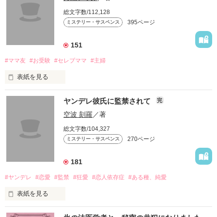
総文字数/112,128
395ページ
ミステリー・サスペンス
151
#ママ友
#お受験
#セレブママ
#主婦
表紙を見る
セレブママが集まる自由が丘のカフェで

ヤンデレ彼氏に監禁されて
完
空波 刻羅
／著
ある女が警察に捕まる。

総文字数/104,327
270ページ
ミステリー・サスペンス
なぜ？

181
#ヤンデレ
#恋愛
#監禁
#狂愛
#恋人依存症
#ある種、純愛
自分も子供も着飾り、有名な幼児教室に通う女に

表紙を見る
いったい、何があったのか？

大学二年の冬のこと 
