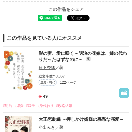
この作品をシェア
この作品を見ている人にオススメ
影の妻、愛に咲く～明治の花嫁は、姉の代わ
りだったはずなのに～
完
日下奈緒
／著
総文字数/48,067
122ページ
歴史・時代
49
#明治
#溺愛
#双子
#身代わり
#政略結婚
大正恋刺繍 ～押しかけ婿様の寡黙な溺愛～
小出みき
／著