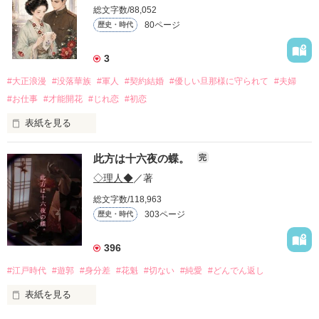
総文字数/88,052
80ページ
歴史・時代
3
#大正浪漫
#没落華族
#軍人
#契約結婚
#優しい旦那様に守られて
#夫婦
#お仕事
#才能開花
#じれ恋
#初恋
表紙を見る
「私が一条家に婿入りしたのは、ただ単に澄乃さんと結婚した
此方は十六夜の蝶。
完
かったからです」

◇理人◆
／著
借金で差し押さえ寸前の一条伯爵家。

総文字数/118,963
絶望する令嬢・澄乃の前に現れたのは、有能な若き少佐・橘朔
303ページ
歴史・時代
也だった。

彼は莫大な借財を肩代わりする代わりに、澄乃への「婿入り」
396
を要求する。

#江戸時代
#遊郭
#身分差
#花魁
#切ない
#純愛
#どんでん返し
拒否権のない契約結婚。

しかし、始まった新婚生活で、不器用なほどに真っ直ぐな愛情
表紙を見る
を示される。
