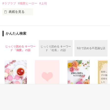
✕

#ラブラブ
#職業ヒーロー
#上司
鳴海哲平 (なるみてっぺい)

表紙を見る
作品を読む
止まっていたはずの二人の時間が、再び動き出す。

舞川雛子（26）は大手お菓子メーカー、三日月製菓コーポレー
再会から始まる、溺愛ラブ。

ションの企画戦略室で働いている。

また雛子には2年前から付き合いはじめ、半年前から同棲を始
2026.6.5～2026.7.25

かんたん検索
めた、同期で恋人の石垣守（26）がいるのだが、後輩の姫原由
羅（24）との浮気が発覚した上、いつのまにか元カノにされて
いた。

じっくり読める キーワー
じっくり読める キーワー
5分で読める不思議な話
守と由羅から『便利屋雛子』と馬鹿にされ、一人こっそり泣い
ド 「溺愛」 の話
ド 「社長」 の話
＊以前、公開していた話の改稿版です＊

ていた雛子に、企画戦略室の上司である雪瀬鷹哉（29）が
『──俺と結婚してくれないか』といきなりプロポーズをしてき
た上、同居まで提案してきて──？

鷹哉『宜しくな、俺の雛子』🦅

雛子『俺の……ひぃ、雛子？！！！』🐥

作品を読む
シゴデキで冷徹な上司が見せる素顔は、なぜか想像以上に甘く
て……🐥💓🦅

恋愛(純愛)
恋愛(オフィスラブ)
恋愛(純愛)
恋愛(純愛)
再会ロマンス～幼
冷徹なエリート社
返事も溺愛もキス
結婚した
※表紙も作中使用の画像も全てフリー素材です。

なじみの甘い溺愛
長はセフレな私を
のあとで
ずの俺様
※執筆期間2026.6.3〜7.20完結です。　
