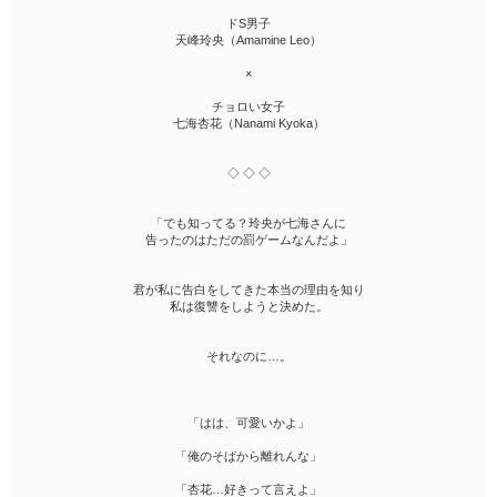
ドS男子
天峰玲央（Amamine Leo）
×
チョロい女子
七海杏花（Nanami Kyoka）
◇ ◇ ◇
「でも知ってる？玲央が七海さんに
告ったのはただの罰ゲームなんだよ」
君が私に告白をしてきた本当の理由を知り
私は復讐をしようと決めた。
それなのに…。
「はは、可愛いかよ」
「俺のそばから離れんな」
「杏花…好きって言えよ」