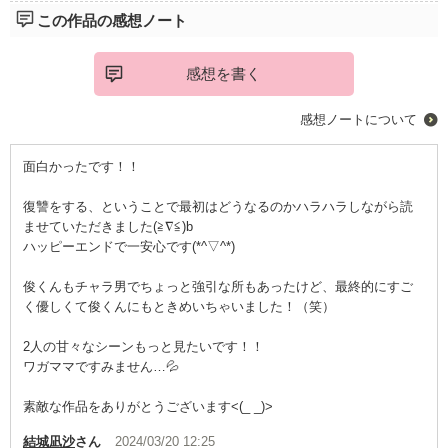
この作品の感想ノート
感想を書く
感想ノートについて
面白かったです！！
復讐をする、ということで最初はどうなるのかハラハラしながら読
ませていただきました(≧∇≦)b
ハッピーエンドで一安心です(*^▽^*)
俊くんもチャラ男でちょっと強引な所もあったけど、最終的にすご
く優しくて俊くんにもときめいちゃいました！（笑）
2人の甘々なシーンもっと見たいです！！
ワガママですみません…💦
素敵な作品をありがとうございます<(_ _)>
結城凪沙
さん
2024/03/20 12:25