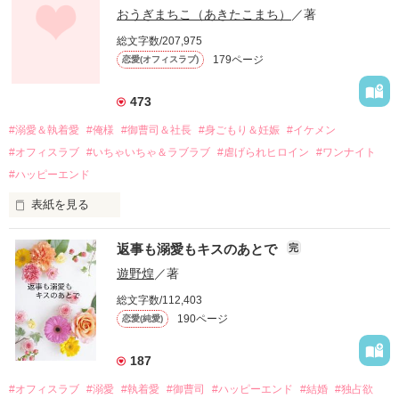
幼なじみの哲平に淡い恋心を抱いていた美桜。

おうぎまちこ（あきたこまち）
／著
しかし、ある出来事をきっかけに二人の関係は壊れてしまう。

総文字数/207,975
関係修復もできないまま、美桜は両親の離婚によって

179ページ
恋愛(オフィスラブ)
引っ越すことになり、哲平とも離れ離れになった。

それから約十二年後。

473
過去の傷から、二度と会いたくないと思っていた哲平に

#溺愛＆執着愛
#俺様
#御曹司＆社長
#身ごもり＆妊娠
#イケメン
運命のような再会を果たす。

#オフィスラブ
#いちゃいちゃ＆ラブラブ
#虐げられヒロイン
#ワンナイト
そして、ひょんなことから

#ハッピーエンド
酔った勢いで一夜を共にしてしまった。

表紙を見る
さらに、美桜が初めてだと知った哲平は

『責任をとる、結婚しよう』と真っ直ぐに告げてきた。

　おかしな噂を流されて前の職場でうまくいかなかった梅田美
戸惑う美桜とは裏腹に、好きという気持ちを隠すことなく

返事も溺愛もキスのあとで
完
桜は、海外で傷心旅行をしていたところ、日本人美青年と出会
甘やかしてくる。

い、酒の勢いもあり一夜限りの関係となる。

遊野煌
／著
　帰国後、美桜は新しい職場でワンナイトした美青年と再会。
そんなある日、哲平は美桜がストーカー被害に

総文字数/112,403
なんと彼の正体は、とある財閥御曹司にも関わらず、一族を離
遭っていることを知る。

190ページ
恋愛(純愛)
れて起業した新進気鋭の実業家、社内でも冷徹だと評判な社長
美桜を守るため、哲平は同居を提案してきて――。

――御影恭司その人だったのだ――！

　なぜか恭司から飼い猫の世話係を命じられた美桜は、猫の世
187
話を口実にしばしば呼び出された上、二人はいわゆる身体だけ
夏木美桜(なつきみお)

#オフィスラブ
#溺愛
#執着愛
#御曹司
#ハッピーエンド
#結婚
#独占欲