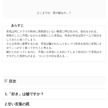
どこまでが、君の嘘なの…？
あらすじ
杏花は同じクラスの玲央に突然誰もいない教室に呼び出され、告白をされる。
突然のことに戸惑いながらも保留にした杏花は、玲央が本当は罰ゲームで告白を
してきたと知ってしまう。
そんな玲央に復讐するため、杏花は騙されたふりをしつつ玲央を自分に本気にさ
せてこっぴどく振ってやろうと考える。
嘘だとわかっているのに、不覚にも玲央にときめいてしまう自分がいて杏花はモ
ヤモヤした気持ちのまま、ついにその日を迎える…。
目次
1.「好き」は嘘ですか？
2.甘い言葉の罠