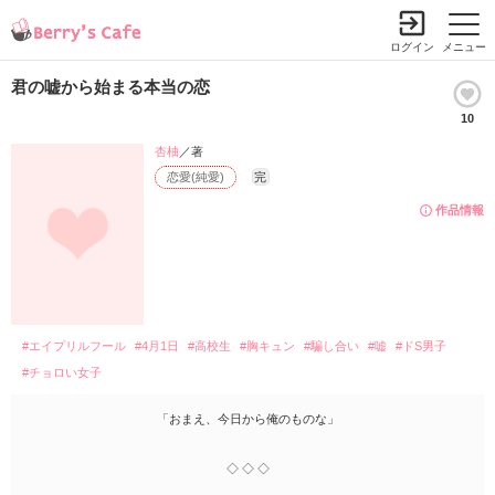
ログイン
メニュー
君の嘘から始まる本当の恋
10
杏柚
／著
恋愛(純愛)
完
作品情報
#エイプリルフール
#4月1日
#高校生
#胸キュン
#騙し合い
#嘘
#ドS男子
#チョロい女子
「おまえ、今日から俺のものな」
◇ ◇ ◇