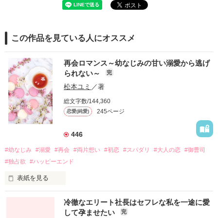
この作品を見ている人にオススメ
再会ロマンス～幼なじみの甘い溺愛から逃げ
られない～
完
松本ユミ
／著
総文字数/144,360
245ページ
恋愛(純愛)
446
#幼なじみ
#溺愛
#再会
#両片想い
#初恋
#スパダリ
#大人の恋
#御曹司
#独占欲
#ハッピーエンド
表紙を見る
冷徹なエリート社長はセフレな私を一途に愛
して孕ませたい
完