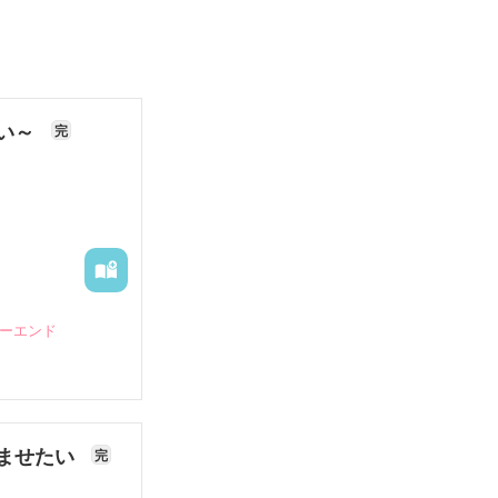
ない～
完
ピーエンド
ませたい
完