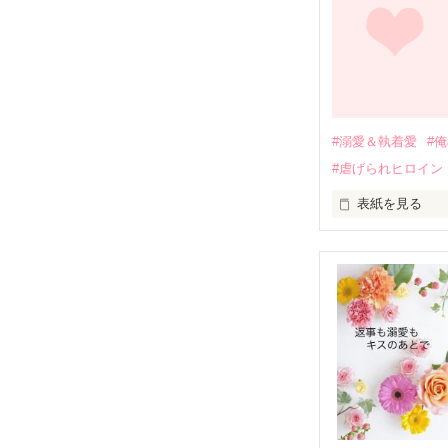
関係修復もでき
引っ越すことに
それから約十二
過去の傷から、
運命のような再
#溺愛＆執着愛
#
そして、ひょん
#虐げられヒロイン
酔った勢いで一
表紙を見る
さらに、美桜が
『責任をとる、
　おかしな噂を
戸惑う美桜とは
ろ、日本人美青
甘やかしてくる。
　帰国後、美桜
も関わらず、一
そんなある日、
人だったのだ―
遭っていること
　なぜか恭司か
美桜を守るため
夏木美桜(なつき
✕

鳴海哲平 (なる