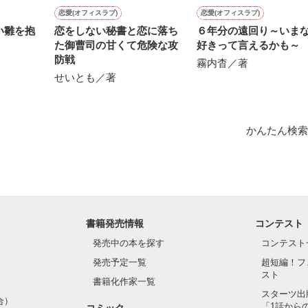
恋愛(オフィスラブ)
恋愛(オフィスラブ)
い雛を抱
恋をしない秘書と恋に落ち
６年分の遠回り～いま
た御曹司の甘くて危険な攻
好きって言えるかも～
防戦
霧内杳／著
せいとも／著
かんたん検索
書籍発売情報
コンテスト
発売中の本を探す
コンテスト
発売予定一覧
超短編！フ
スト
書籍化作家一覧
スターツ出
合）
「1話から