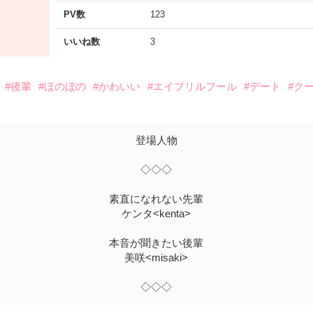
PV数
123
いいね数
3
#後輩
#ほのぼの
#かわいい
#エイプリルフール
#デート
#ク
登場人物
◇◇◇
素直になれない先輩
ケンタ<kenta>
本音が聞きたい後輩
美咲<misaki>
◇◇◇