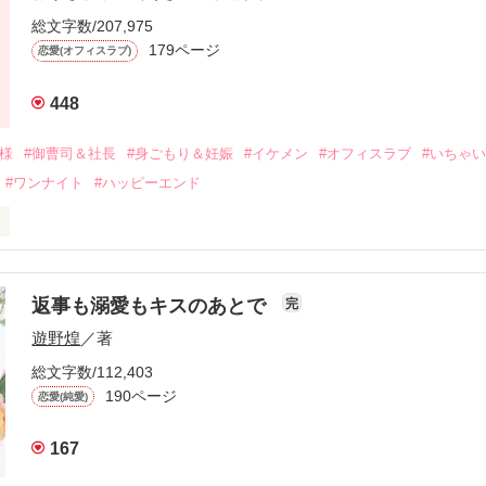
ないまま、美桜は両親の離婚によって

総文字数/207,975
なり、哲平とも離れ離れになった。

179ページ
恋愛(オフィスラブ)
年後。

448
二度と会いたくないと思っていた哲平に

会を果たす。

俺様
#御曹司＆社長
#身ごもり＆妊娠
#イケメン
#オフィスラブ
#いちゃ
なことから

#ワンナイト
#ハッピーエンド
夜を共にしてしまった。

初めてだと知った哲平は

結婚しよう』と真っ直ぐに告げてきた。

流されて前の職場でうまくいかなかった梅田美桜は、海外で傷心旅行を
裏腹に、好きという気持ちを隠すことなく

年と出会い、酒の勢いもあり一夜限りの関係となる。



は新しい職場でワンナイトした美青年と再会。なんと彼の正体は、とあ
返事も溺愛もキスのあとで
完
族を離れて起業した新進気鋭の実業家、社内でも冷徹だと評判な社長―
哲平は美桜がストーカー被害に

遊野煌
／著
―！

を知る。

ら飼い猫の世話係を命じられた美桜は、猫の世話を口実にしばしば呼び
、哲平は同居を提案してきて――。

総文字数/112,403
190ページ
恋愛(純愛)
みお)

167
作品を読む
みてっぺい)
