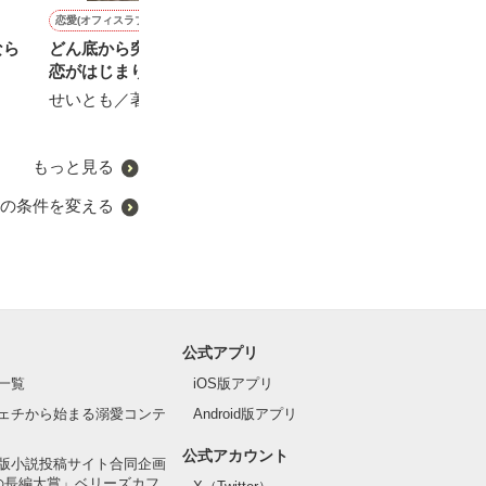
恋愛(オフィスラブ)
恋愛(その他)
恋愛(純愛)
恋愛(キケン・ダーク)
なら
どん底から突然御曹司との
お酒のせいにできない
完璧な婚約者と迎える、自
第一印象が悪す
恋がはじまりました
堕落な朝
夜桜冬希／著
さーちあん／著
せいとも／著
宝月なごみ／著
もっと見る
の条件を変える
公式アプリ
一覧
iOS版アプリ
ェチから始まる溺愛コンテ
Android版アプリ
公式アカウント
版小説投稿サイト合同企画
の長編大賞」ベリーズカフ