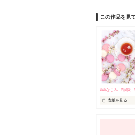
この作品を見
#幼なじみ
#溺愛
表紙を見る
幼なじみの哲平
しかし、ある出