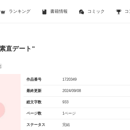
ランキング
書籍情報
コミック
コ
"素直デート"
完
作品番号
1720349
最終更新
2024/09/08
総文字数
933
ページ数
1ページ
ステータス
完結