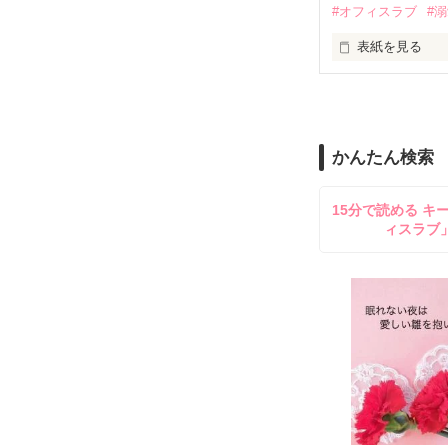
#オフィスラブ
#
止まっていたは
表紙を見る
再会から始まる
舞川雛子（26
2026.6.5～2026.
また雛子には2
のだが、後輩の
守と由羅から『
かんたん検索
雪瀬鷹哉（29
＊以前、公開し
してきて──？

15分で読める キ
鷹哉『宜しくな、
ィスラブ
雛子『俺の……
シゴデキで冷徹な
※表紙も作中使
※執筆期間2026
※他サイトさん