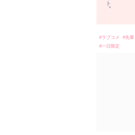
#ラブコメ
#先輩
#一日限定