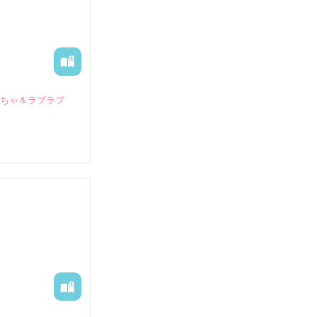
いちゃ＆ラブラブ
していたとこ
る財閥御曹司に
―御影恭司その
出された上、二