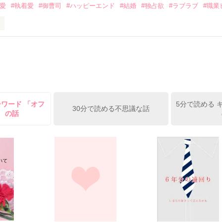
溺愛
#執着愛
#御曹司
#ハッピーエンド
#結婚
#独占欲
#ラブラブ
#職業
ずの二人の時間が、再び動き出す。

、溺愛ラブ。

）は大手お菓子メーカー、三日月製菓コーポレーションの企画戦略室で働
7.25

年前から付き合いはじめ、半年前から同棲を始めた、同期で恋人の石垣守
姫原由羅（24）との浮気が発覚した上、いつのまにか元カノにされてい
便利屋雛子』と馬鹿にされ、一人こっそり泣いていた雛子に、企画戦略
）が『──俺と結婚してくれないか』といきなりプロポーズをしてきた上
ていた話の改稿版です＊

ーワード 「オフ
5分で読める 
俺の雛子』🦅

30分で読める不思議な話
」 の話
ひぃ、雛子？！！！』🐥

上司が見せる素顔は、なぜか想像以上に甘くて……🐥💓🦅

作品を読む
用の画像も全てフリー素材です。

.6.3〜7.20完結です。　

にて恋愛トレンド1位でした〜良かったら読んで頂けると嬉しいです。
作品を読む