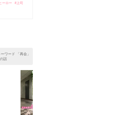
ヒーロー
#上司
いている。

（26）がいる
た。

室の上司である
、同居まで提案
キーワード 「再会」
の話