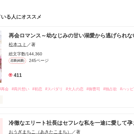
ている人にオススメ
再会ロマンス～幼なじみの甘い溺愛から逃げられ
松本ユミ
／著
総文字数/144,360
245ページ
恋愛(純愛)
411
#再会
#両片想い
#初恋
#スパダリ
#大人の恋
#御曹司
#独占欲
#ハッ
冷徹なエリート社長はセフレな私を一途に愛して孕
に淡い恋心を抱いていた美桜。

おうぎまちこ（あきたこまち）
／著
来事をきっかけに二人の関係は壊れてしまう。
