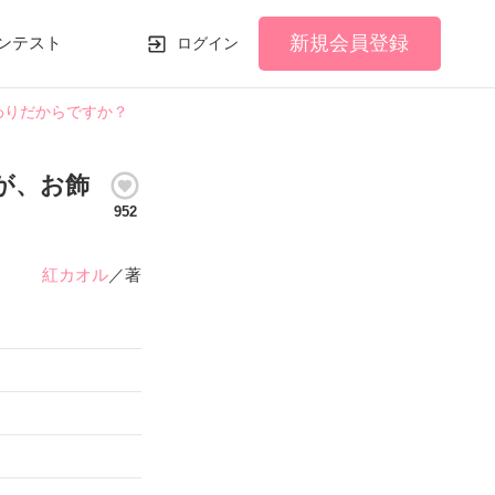
新規会員登録
ンテスト
ログイン
わりだからですか？
が、お飾
952
紅カオル
／著