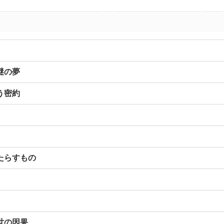
謎の夢
う密約
たらすもの
世の因果