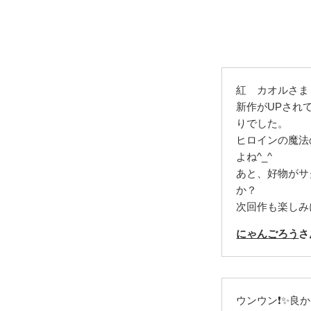
紅 カオルさま
新作がUPされ
りでした。
ヒロインの魔法
よね^_^
あと、好物がサ
か？
次回作も楽しみに
にゃんごろう
さ
ウンウン❗✨良