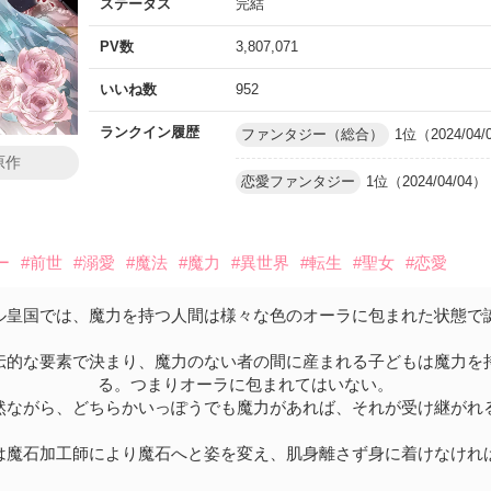
ステータス
完結
PV数
3,807,071
いいね数
952
ランクイン履歴
ファンタジー（総合）
1位（2024/04/
原作
恋愛ファンタジー
1位（2024/04/04）
ー
#前世
#溺愛
#魔法
#魔力
#異世界
#転生
#聖女
#恋愛
ル皇国では、魔力を持つ人間は様々な色のオーラに包まれた状態で
伝的な要素で決まり、魔力のない者の間に産まれる子どもは魔力を
る。つまりオーラに包まれてはいない。
然ながら、どちらかいっぽうでも魔力があれば、それが受け継がれ
は魔石加工師により魔石へと姿を変え、肌身離さず身に着けなけれ