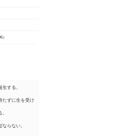
06）
誕生する。
持たずに生を受け
る。
ばならない。