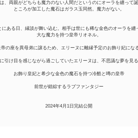
は、両親がどちらも魔力のない人間だというのにオーラを纏って
ところが加工した魔石はガラス玉同然。魔力がない。
とにある日、縁談が舞い込む。相手は世にも稀な金色のオーラを纏
大な魔力を持つ皇帝リオネル。
皇帝の座を異母弟に譲るため、エリーヌに離縁予定のお飾り妃にな
に引け目を感じながら過ごしていたエリーヌは、不思議な夢を見
お飾り皇妃と希少な金色の魔石を持つ冷酷と噂の皇帝
前世が錯綜するラブファンタジー
2024年4月1日完結公開