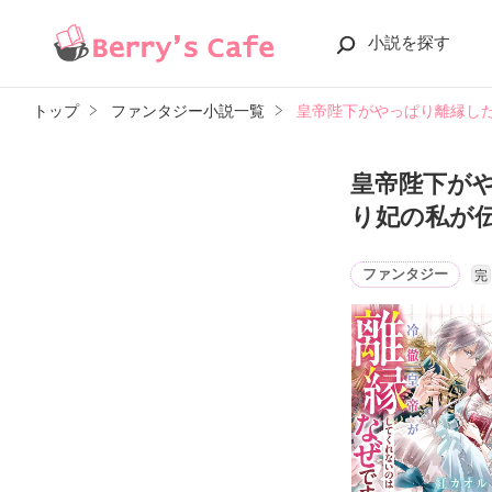
小説を探す
トップ
ファンタジー小説一覧
皇帝陛下がやっぱり離縁し
皇帝陛下が
り妃の私が
ファンタジー
完