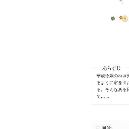
あらすじ
華族令嬢の秋塚
るように家を出
る。そんなある
て……
目次