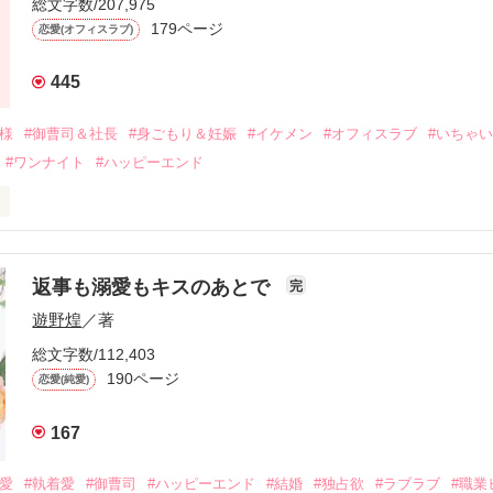
総文字数/207,975
なり、哲平とも離れ離れになった。

179ページ
恋愛(オフィスラブ)
年後。

445
二度と会いたくないと思っていた哲平に

会を果たす。

俺様
#御曹司＆社長
#身ごもり＆妊娠
#イケメン
#オフィスラブ
#いちゃ
なことから

#ワンナイト
#ハッピーエンド
夜を共にしてしまった。

初めてだと知った哲平は

結婚しよう』と真っ直ぐに告げてきた。

流されて前の職場でうまくいかなかった梅田美桜は、海外で傷心旅行を
裏腹に、好きという気持ちを隠すことなく

年と出会い、酒の勢いもあり一夜限りの関係となる。



は新しい職場でワンナイトした美青年と再会。なんと彼の正体は、とあ
返事も溺愛もキスのあとで
完
族を離れて起業した新進気鋭の実業家、社内でも冷徹だと評判な社長―
哲平は美桜がストーカー被害に

遊野煌
／著
―！

を知る。

ら飼い猫の世話係を命じられた美桜は、猫の世話を口実にしばしば呼び
、哲平は同居を提案してきて――。

総文字数/112,403
190ページ
恋愛(純愛)
みお)

167
作品を読む
みてっぺい)

溺愛
#執着愛
#御曹司
#ハッピーエンド
#結婚
#独占欲
#ラブラブ
#職業