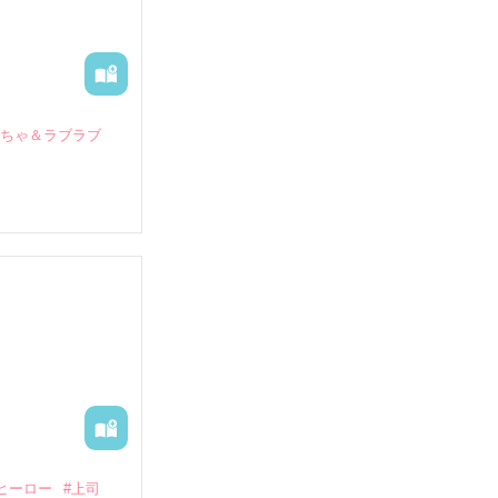
いちゃ＆ラブラブ
していたとこ
る財閥御曹司に
―御影恭司その
出された上、二
ヒーロー
#上司