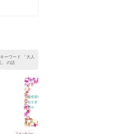
いている。

（26）がいる
た。

室の上司である
、同居まで提案
 キーワード 「大人
恋」 の話
ファンタジー
恋愛(ラブコメ)
恋愛(学園)
恋愛(その他)