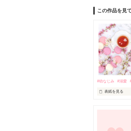
この作品を見
#幼なじみ
#溺愛
表紙を見る
幼なじみの哲平
しかし、ある出
関係修復もでき