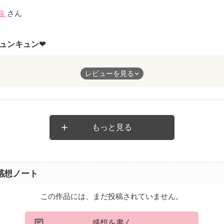
遠
さん
ュンキュン❤
けではなく、宗一郎さんsideもあり宗一郎さんが美織ちゃんをどれ
レビューを見る
かってキュン♥️しかも五歳の時に出会って恋をして結婚までいくな
宗一郎さんがいない状況で強く立ち向かえる姿が凛々しくて素敵で
もっと見る
二人にはいつまでも幸せでいてほしいです💕
感想ノート
この作品には、まだ投稿されていません。
感想を書く