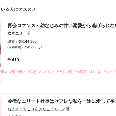
ている人にオススメ
再会ロマンス～幼なじみの甘い溺愛から逃げられ
松本ユミ
／著
総文字数/144,360
245ページ
恋愛(純愛)
410
#再会
#両片想い
#初恋
#スパダリ
#大人の恋
#御曹司
#独占欲
#ハッ
冷徹なエリート社長はセフレな私を一途に愛して孕
に淡い恋心を抱いていた美桜。

おうぎまちこ（あきたこまち）
／著
来事をきっかけに二人の関係は壊れてしまう。

ないまま、美桜は両親の離婚によって
