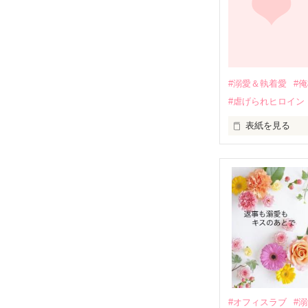
引っ越すことに
それから約十二
過去の傷から、
運命のような再
#溺愛＆執着愛
#
そして、ひょん
#虐げられヒロイン
酔った勢いで一
表紙を見る
さらに、美桜が
『責任をとる、
　おかしな噂を
戸惑う美桜とは
ろ、日本人美青
甘やかしてくる。
　帰国後、美桜
も関わらず、一
そんなある日、
人だったのだ―
遭っていること
　なぜか恭司か
美桜を守るため
夏木美桜(なつき
✕

鳴海哲平 (なる
#オフィスラブ
#