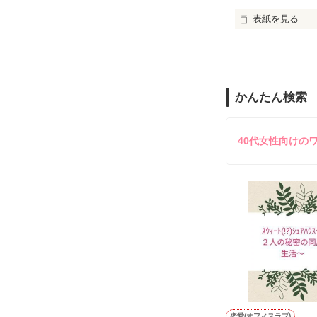
止まっていたは
表紙を見る
再会から始まる
舞川雛子（26
2026.6.5～2026.
また雛子には2
のだが、後輩の
守と由羅から『
かんたん検索
雪瀬鷹哉（29
＊以前、公開し
してきて──？

鷹哉『宜しくな、
40代女性向けの
雛子『俺の……
シゴデキで冷徹な
※表紙も作中使
※執筆期間2026
※他サイトさん
恋愛(オフィスラブ)