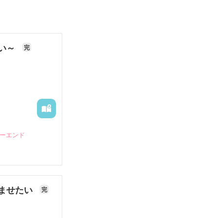
ない～
完
ピーエンド
ませたい
完