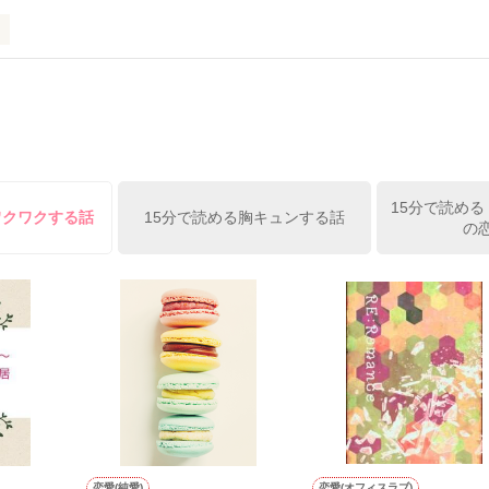
ずの二人の時間が、再び動き出す。

、溺愛ラブ。

）は大手お菓子メーカー、三日月製菓コーポレーションの企画戦略室で働
7.25

年前から付き合いはじめ、半年前から同棲を始めた、同期で恋人の石垣守
姫原由羅（24）との浮気が発覚した上、いつのまにか元カノにされてい
便利屋雛子』と馬鹿にされ、一人こっそり泣いていた雛子に、企画戦略
）が『──俺と結婚してくれないか』といきなりプロポーズをしてきた上
ていた話の改稿版です＊

15分で読める
俺の雛子』🦅

ワクワクする話
15分で読める胸キュンする話
の
ひぃ、雛子？！！！』🐥

上司が見せる素顔は、なぜか想像以上に甘くて……🐥💓🦅

作品を読む
用の画像も全てフリー素材です。

.6.3〜7.20完結です。　

にて恋愛トレンド1位でした〜良かったら読んで頂けると嬉しいです。
作品を読む
恋愛(純愛)
恋愛(オフィスラブ)