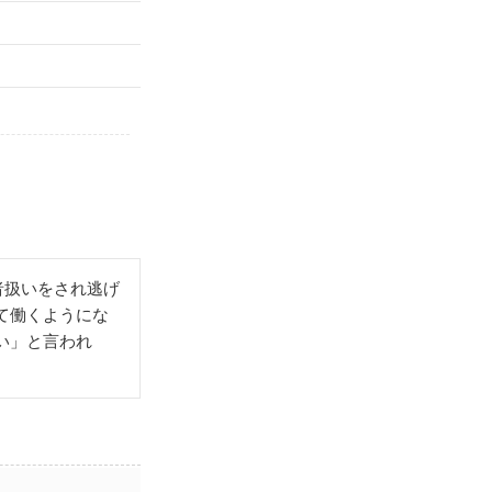
）
者扱いをされ逃げ
て働くようにな
い」と言われ