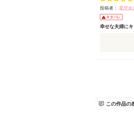
投稿者：
星空永
ネタバレ
幸せな夫婦にキ
美織ちゃんだ
ていたかがわ
い🥰️
美織ちゃんも
を誓い合った
この作品の