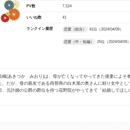
PV数
7,524
いいね数
41
ランクイン履歴
恋愛（総合）
91位（2024/04/09）
恋愛（中・短編）
25位（2024/04/09
美織(あきつか みおり)は、母が亡くなってやってきた後妻によそ
た。だが、母の親友である両替商の白木屋の奥さんに頼り女中とし
日、元許婚の公爵の爵位を持つ花野院がやってきて「結婚してほし