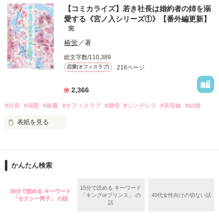
何度も何度も浮気を繰り返されてきた、フラワーショップに勤
【コミカライズ】若き社長は婚約者の姉を溺
める知花。

愛する《宮ノ入シリーズ①》【番外編更新】
作品を読む
完
ある日、彼氏の3度目の浮気が発覚する。

椿蛍
／著
総文字数/110,389
「もう無理だよ」

216ページ
恋愛(オフィスラブ)
マンションを飛び出し、ヤケ酒でも飲もうか……と、向かった
2,366
先はおしゃれなバー。

#社長
#溺愛
#秘書
#オフィスラブ
#継母
#シンデレラ
#異母妹
#結婚
そこで出会った1人の男性――幸聖は、大学病院に勤務する天
表紙を見る
才脳外科ドクターだった。

【若き社長は婚約者の姉を溺愛する】コミカライズのお知らせ

【黒蜜イチゴ先生】

「俺なら、君のような美人を裏切ったりはしない」

【先行配信　シーモア様】

かんたん検索
【レーベル　チェリッシュ様】

継母と異母妹から家政婦として扱われている姉の美桜。

酔った勢いで一夜を共にした知花。

虐げられて美いる美桜は家から逃げ出すこともできず、不自由
もう2度と会うことはないと思っていたのに、再会は突然訪れ
15分で読める キーワード
30分で読める キーワード
「キングorプリンス」 の
40代女性向けの切ない話
な暮らしを強いられていた。

て……。

「セクシー男子」 の話
話
そんな時、お見合いの話が沖重の家に舞い込んだ。

相手は経済界トップ、宮ノ入グループの社長の宮ノ入瑞生。
