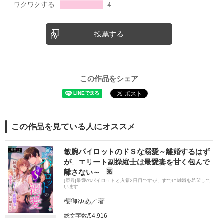
投票する
この作品をシェア
この作品を見ている人にオススメ
敏腕パイロットのドＳな溺愛～離婚するはず
が、エリート副操縦士は最愛妻を甘く包んで
離さない～
完
[原題]最愛のパイロットと入籍2日目ですが、すでに離婚を希望して
います
櫻御ゆあ
／著
総文字数/54,916