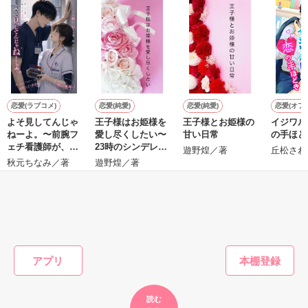
「やっと会えた。知花に、この花束を贈りたくてずっと探して
現代版シンデレラストーリー

た」

沖重美桜（おきしげみお）

宮ノ入グループで働くOL

✼••┈┈┈┈••✼••┈┈┈┈••✼

宮ノ入瑞生（みやのいりたまき）

フラワーショップ勤務

宮ノ入グループの若き社長

本郷　知花（27）

恋愛(ラブコメ)
恋愛(純愛)
恋愛(純愛)
恋愛(オフ
×

よそ見してんじゃ
王子様はお姫様を
王子様とお姫様の
イジワル
社長×秘書

凄腕脳外科ドクター

ねーよ。〜前腕フ
愛し尽くしたい〜
甘い日常
の手ほど
岡林　幸聖（35)

ェチ看護師が、ク
23時のシンデレラ
遊野煌／著
丘松さわ
★宮ノ入シリーズ第一弾

ールな外科医の独
短編〜
秋元ちなみ／著
遊野煌／著
【初出】2020.8.3（他サイト）
✼••┈┈┈┈••✼••┈┈┈┈••✼

占愛に捕まりまし
た〜
伊桜らな様♡素敵なレビューありがとうございます！！

もっと見る
作品を読む
いいね♡感想ありがとうございます！

かんたん検索の条件を変える
励みになります。

アプリ
2024.3.25　執筆開始

2024.4.7     完結

読む