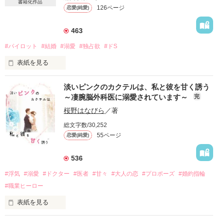
書籍化作品
126ページ
恋愛(純愛)
463
#パイロット
#結婚
#溺愛
#独占欲
#ドS
表紙を見る
大好きだから、パイロットの彼のそばにはいられない

淡いピンクのカクテルは、私と彼を甘く誘う
～凄腕脳外科医に溺愛されています～
完
椎森ちえり(しいもり ちえり)二十七歳

桜野はなびら
／著
愛が重い女子

総文字数/30,252
×

55ページ
恋愛(純愛)
美澄大地(みすみ だいち)三十一歳

エアラインパイロット

536
「おまえは俺と別れられねえよ」

#浮気
#溺愛
#ドクター
#医者
#甘々
#大人の恋
#プロポーズ
#婚約指輪
#職業ヒーロー
2022.1.26

表紙を見る