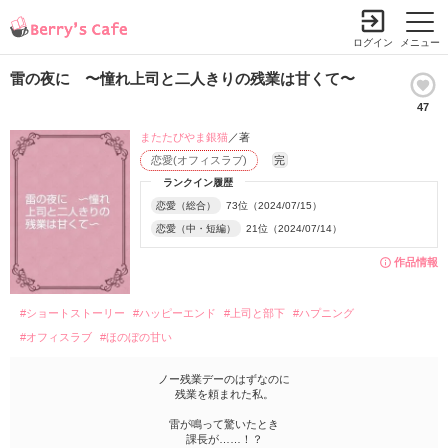
ログイン
メニュー
雷の夜に 〜憧れ上司と二人きりの残業は甘くて〜
47
またたびやま銀猫
／著
恋愛(オフィスラブ)
完
ランクイン履歴
恋愛（総合）
73位（2024/07/15）
恋愛（中・短編）
21位（2024/07/14）
作品情報
#ショートストーリー
#ハッピーエンド
#上司と部下
#ハプニング
#オフィスラブ
#ほのぼの甘い
ノー残業デーのはずなのに
残業を頼まれた私。
雷が鳴って驚いたとき
課長が……！？