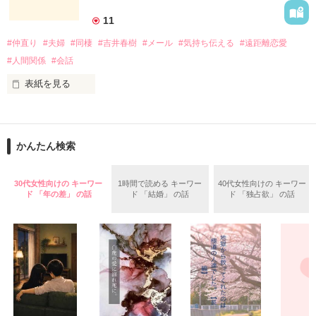
「Berry's Cafe」で連載します！

11
身近な食材を使用したメニューには、

#仲直り
#夫婦
#同棲
#吉井春樹
#メール
#気持ち伝える
#遠距離恋愛
いつもの一品として気軽に取り入れられる

簡単便利なアイデアが満載。

#人間関係
#会話
しかも「Berry's Cafe」限定で、

ご主人・おさるさんの感想や、

表紙を見る
お子さんの反応も聞けちゃうので、

大切なあの人に食べさせたい時の

コピーライターとして徹夜つづきの日々を過ごすかたわら、妻
参考にもぜひどうぞ！
へのメッセージを書きつづっていたブログが人気となり、 多く
かんたん検索
の女性読者の共感を呼んだことで『しあわせが、しあわせを、
みつけてきた。』で2004年に作家デビューした吉井春樹さん。

作品を読む
30代女性向けの キーワー
1時間で読める キーワー
40代女性向けの キーワー
この作品は吉井さん直伝の、気持ちをもっと上手に伝える、こ
ド 「年の差」 の話
ド 「結婚」 の話
ド 「独占欲」 の話
とばの幸せな使い方ガイド。

「ありがとう」「すきです」「ごめんなさい」「だいじょう
ぶ」「よくできました」など、大切な誰かに感謝や好意、励ま
しのメッセージを伝える小さなテクニックについて解説すると
ともに、その言葉を用いることで自分自身を見つめるきっかけ
も促してくれる、「気持ちの伝え方」「自分らしさの磨き方」