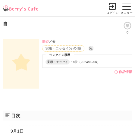
ログイン
メニュー
自
0
散砂
／著
実用・エッセイ(その他)
完
ランクイン履歴
実用・エッセイ
18位（2024/09/06）
作品情報
目次
9月1日