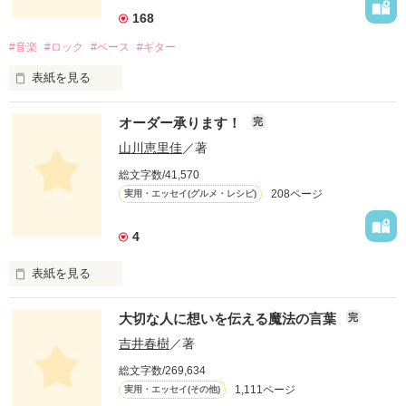
168
#音楽
#ロック
#ベース
#ギター
表紙を見る
オーダー承ります！
完
山川恵里佳
／著
どういうふうに生きるとかはあまり考えていなかったよ。

総文字数/41,570
208ページ
実用・エッセイ(グルメ・レシピ)
自分が楽しいこと、好きなことだけやってきたね。

4
この物語は自分の体験をもとに綴ったフィクションです。

表紙を見る
「オーダー承ります！」は、

大切な人に想いを伝える魔法の言葉
完
お昼のTV番組『ありがとッ！』（テレビ神奈川）

にて、山川恵里佳さんがオススメの料理を

吉井春樹
／著
紹介する人気コーナー。

総文字数/269,634
毎週番組への問い合わせが絶えないという、

作品を読む
1,111ページ
実用・エッセイ(その他)
この話題のレシピを山川さんが
