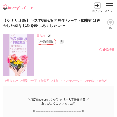
ログイン
メニュー
【シナリオ版】キスで溺れる同居生活〜年下御曹司は再
会した幼なじみを愛し尽くしたい〜
19
翼うみ
／著
恋愛(学園)
完
作品情報
#幼なじみ
#溺愛
#年下
#御曹司
#主従
#マンガシナリオ
#年の差
#身分差
＼第7回noicomiマンガシナリオ大賞佳作受賞 ／
ありがとうございました♡
୨୧┈┈┈┈┈┈┈┈┈┈┈┈┈┈┈┈୨୧