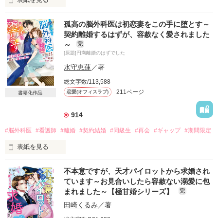
孤高の脳外科医は初恋妻をこの手に堕とす～
信じて心を預けた人に、また裏切られるのは怖いから。

契約離婚するはずが、容赦なく愛されました
～
完
旅先でのきれいな思い出にしておきたかったのに、

[原題]円満離婚のはずでした
また彼に出会って――。

水守恵蓮
／著
「どうしても君を手に入れたい」

総文字数/113,588
なにも持たない私に、すべてをくれる人。

211ページ
恋愛(オフィスラブ)
書籍化作品
914
2023.08.07〜2023.08.10

#脳外科医
#看護師
#離婚
#契約結婚
#同級生
#再会
#ギャップ
#期間限定
表紙を見る
pikaさん さま、チャマさま、

レビューありがとうございます。
霧生颯汰

不本意ですが、天才パイロットから求婚され
パリ帰りのエリート新鋭脳外科医

ています～お見合いしたら容赦ない溺愛に包
×

作品を読む
まれました～【極甘婚シリーズ】
完
茅萱霞

お節介がたまにキズの手術室看護師

田崎くるみ
／著