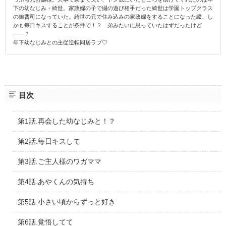
下の幼なじみ・綺世。家政婦の子で綴の遊び相手だった綺世は学園トップクラス
の御曹司になっていた。綺世の元で住み込みの家政婦をすることになった綴、し
かも毎日キスすることが条件で！？ 弟みたいに思っていたはずだったけど
――？
年下幼なじみとの主従逆転同居ラブ♡
目次
第1話.再会した幼なじみと！？
第2話.毎日キスして
第3話.ご主人様のワガママ
第4話.あやくんの気持ち
第5話.小さい頃からずっと好き
第6話.覚悟してて