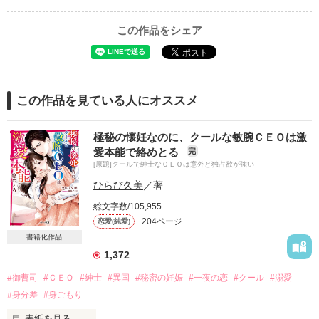
この作品をシェア
この作品を見ている人にオススメ
極秘の懐妊なのに、クールな敏腕ＣＥＯは激
愛本能で絡めとる
完
[原題]クールで紳士なＣＥＯは意外と独占欲が強い
ひらび久美
／著
総文字数/105,955
204ページ
恋愛(純愛)
書籍化作品
1,372
#御曹司
#ＣＥＯ
#紳士
#異国
#秘密の妊娠
#一夜の恋
#クール
#溺愛
#身分差
#身ごもり
表紙を見る