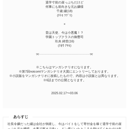
退学寸前の崖っぷちだけど
何事にも前向きな元お嬢様
千歳 綴(18)
(ﾁﾄｾ ﾂﾂﾞﾘ)
×
昔は天使、今は小悪魔！？
学園トップクラスの御曹司
玖央 綺世(16)
(ｸｵｳ ｱﾔｾ)
୨୧┈┈┈┈┈┈┈┈┈┈┈┈┈┈┈┈୨୧
※こちらはマンガシナリオになります。
※第7回noicomiマンガシナリオ大賞にエントリーしております。
※小説版をマンガシナリオに改稿したもので、内容は小説版とは異なります。
※6話までの公開となります。
2025.02.17〜03.06
あらすじ
社長令嬢だった綴は会社が倒産し、今はバイトをして寄付金を稼ぐ退学寸前の崖
っぷち元お嬢様。火事で家まで失い、ドン底にいたところを助けてくれたのは年