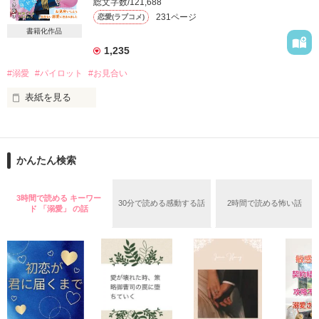
総文字数/121,688
*･゜ﾟ･*:.｡..｡.:*･*:ﾟ･*:.｡. .｡.:*･゜ﾟ･**･゜ﾟ･*:

中学時代の同級生だった彼と

231ページ
恋愛(ラブコメ)
利害が一致して始めた契約結婚は

書籍化作品
もうすぐ期限満了で離婚する

1,235
一緒に暮らしていても

夫婦を装う必要はなかったのに

#溺愛
#パイロット
#お見合い
表紙を見る
「夫婦らしいこと、する？」

騙されて連れて行かれたお見合いの席で出会った人。

最初で最後の誘いに身を委ねたら

彼はまさかの…！？

彼とは初対面のはずなのに、私に結婚を迫ってくる。

私は彼の秘密を知ってしまい…

かんたん検索
「君には一生僕についてきてもらう」

どうしてこんなに優しくしてくれるの？

3時間で読める キーワー
30分で読める感動する話
2時間で読める怖い話
離婚までカウントダウンだったのに

ド 「溺愛」 の話
なぜ愛してくれるの？

契約結婚は予定外の無期限延長――！？

*･゜ﾟ･*:.｡..｡.:*･*:ﾟ･*:.｡. .｡.:*･゜ﾟ･**･゜ﾟ･*:

彼の一途な愛に疑問が増すと同時に、次第に惹かれていく。

2022. 4.28 完結・公開
だけど彼の想いには、ある秘密があって……？

作品を読む