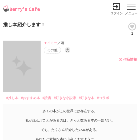
ログイン
メニュー
推し本紹介します！
1
エイミー
／著
その他
完
作品情報
#推し本
#おすすめ本
#読書
#好きな小説家
#好きな本
#コラボ
多くの本がこの世界には存在する。
私が読んだことがあるのは、きっと数ある本の一部だけ。
でも、たくさん紹介したい本がある。
あなたが素敵な本に出会えますように……。