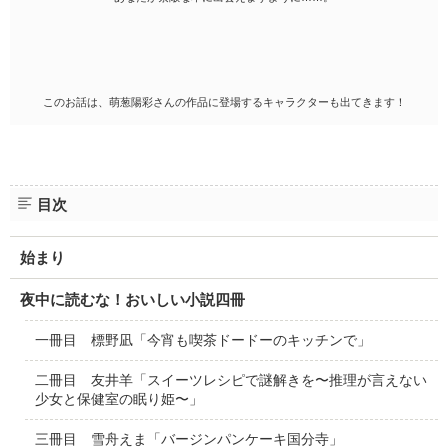
このお話は、萌葱陽彩さんの作品に登場するキャラクターも出てきます！
目次
始まり
夜中に読むな！おいしい小説四冊
一冊目 標野凪「今宵も喫茶ドードーのキッチンで」
二冊目 友井羊「スイーツレシピで謎解きを〜推理が言えない
少女と保健室の眠り姫〜」
三冊目 雪舟えま「バージンパンケーキ国分寺」