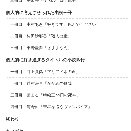
三冊目 宗田理「僕らの七日間戦争」
個人的に考えさせられた小説三冊
一冊目 中村あき「好きです、死んでください」
二冊目 村田沙耶香「殺人出産」
三冊目 東野圭吾「さまよう刃」
個人的に好き過ぎるタイトルの小説四冊
一冊目 井上真偽「アリアドネの声」
二冊目 辻村深月「かがみの孤城」
三冊目 藤まる「時給三○○円の死神」
四冊目 河野裕「彗星を追うヴァンパイア」
終わり