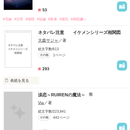
53
#兄妹
#日常
#病院
#短編
#医者
#彼氏
#病院嫌い
ネタバレ注意 イケメンシリーズ相関図
大森サジャ
／著
総文字数/613
1ページ
その他
293
表紙を見る
イケメンシリーズ相関図

涙恋～RUIRENの魔法～
完
第一弾から第十弾

Via
／著
総文字数/223,841
作品を読むのに役立てばと思います
441ページ
その他