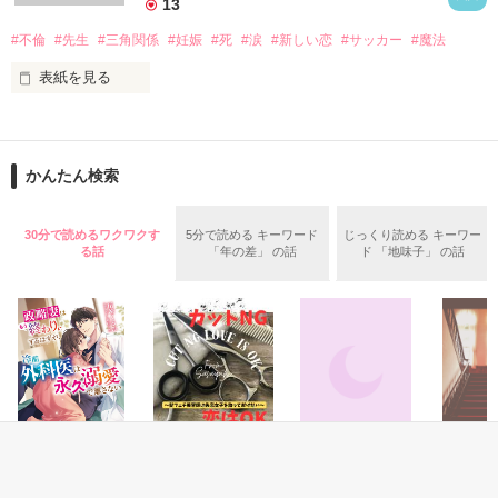
13
作品を読む
#不倫
#先生
#三角関係
#妊娠
#死
#涙
#新しい恋
#サッカー
#魔法
表紙を見る
＝＝＝＝＝＝＝＝＝＝＝＝

「俺と出会ってから

かんたん検索
泣かせてばかりで…ゴメン…」

ユウは悲しく微笑む・・・・

30分で読めるワクワクす
5分で読める キーワード
じっくり読める キーワー
る話
「年の差」 の話
ド 「地味子」 の話
不倫　教師との禁断の愛

悩み傷つき　精一杯愛した人

「俺なら　亜恋を

泣かせたりしないのに…」

愛斗はまっすぐ私を見る。

恋愛(純愛)
恋愛(純愛)
ファンタジー
ファンタ
政略妻はもう終わ
カットNG、恋は
離縁前提の、契約
罪をきせ