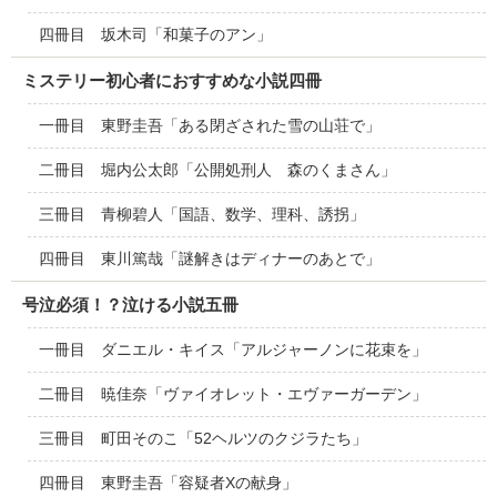
四冊目 坂木司「和菓子のアン」
ミステリー初心者におすすめな小説四冊
一冊目 東野圭吾「ある閉ざされた雪の山荘で」
二冊目 堀内公太郎「公開処刑人 森のくまさん」
三冊目 青柳碧人「国語、数学、理科、誘拐」
四冊目 東川篤哉「謎解きはディナーのあとで」
号泣必須！？泣ける小説五冊
一冊目 ダニエル・キイス「アルジャーノンに花束を」
二冊目 暁佳奈「ヴァイオレット・エヴァーガーデン」
三冊目 町田そのこ「52ヘルツのクジラたち」
四冊目 東野圭吾「容疑者Xの献身」