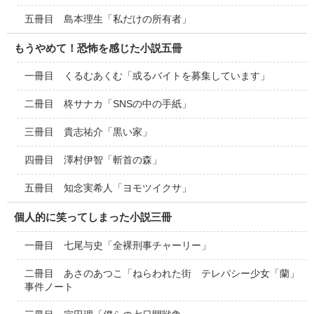
五冊目 島本理生「私だけの所有者」
もうやめて！恐怖を感じた小説五冊
一冊目 くるむあくむ「或るバイトを募集しています」
二冊目 柊サナカ「SNSの中の手紙」
三冊目 貴志祐介「黒い家」
四冊目 澤村伊智「斬首の森」
五冊目 知念実希人「ヨモツイクサ」
個人的に笑ってしまった小説三冊
一冊目 七尾与史「全裸刑事チャーリー」
二冊目 あさのあつこ「ねらわれた街 テレパシー少女「蘭」
事件ノート