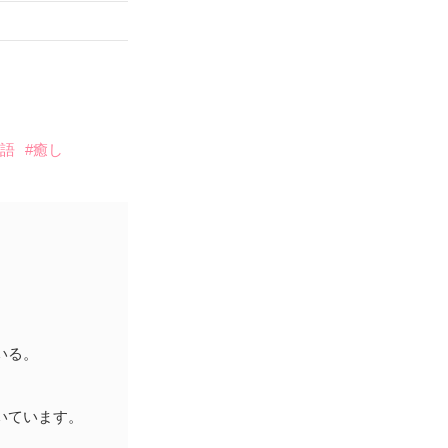
物語
#癒し
。
。
いる。
いています。