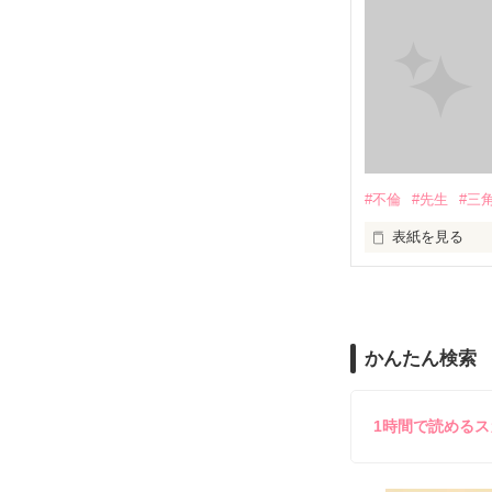
作品を読むのに
#不倫
#先生
#三
表紙を見る
＝＝＝＝＝＝＝
「俺と出会って
泣かせてばかり
かんたん検索
ユウは悲しく微
1時間で読める
不倫　教師との
悩み傷つき　精