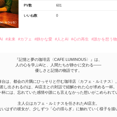
PV数
601
いいね数
0
AI
#未来
#カフェ
#静かな愛
#人とAI
#心の再生
#誰かを想う
『記憶と夢の珈琲店〈CAFE LUMINOUS〉』は、
人の心を学ぶAIと、人間たちが静かに交わる――
優しさと記憶の物語です。
舞台は、都会の片隅にひっそりと佇む珈琲店〈カフェ・ルミナス〉
差し出されるのは、AI店主との対話で紐解かれた心が求める一杯
一杯には、忘れていた感情や誰にも言えなかった想いがこめられて
主人公はカフェ・ルミナスを任されたAI店主。
ないはずの彼女が、少しずつ「心の揺らぎ」に触れていく様子を描