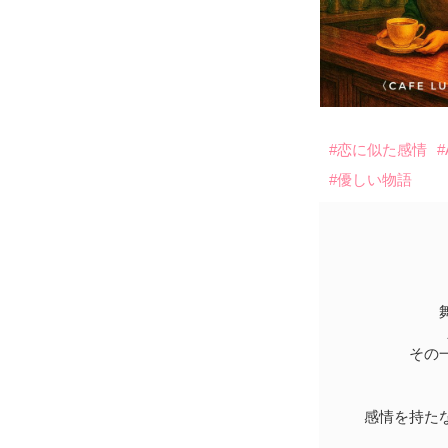
#恋に似た感情
#
#優しい物語
その
感情を持た