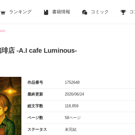
ランキング
書籍情報
コミック
コ
us-
-A.I cafe Luminous-
作品番号
1752648
最終更新
2026/06/24
総文字数
118,859
ページ数
58ページ
ステータス
未完結