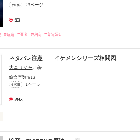
23ページ
その他
53
院
#短編
#医者
#彼氏
#病院嫌い
ネタバレ注意 イケメンシリーズ相関図
大森サジャ
／著
総文字数/613
1ページ
その他
293
ズ相関図


