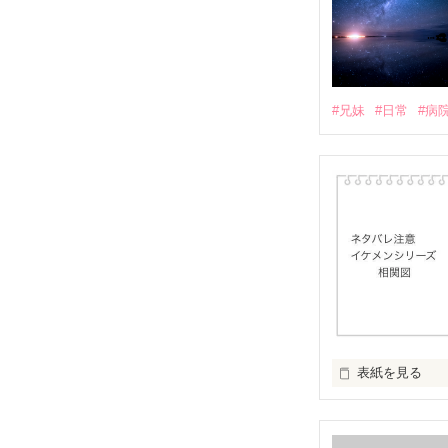
#兄妹
#日常
#病
表紙を見る
イケメンシリー
第一弾から第十弾