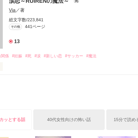
涙恋～RUIRENの魔法～
完
Via
／著
役立てばと思います
総文字数/223,841
441ページ
その他
作品を読む
13
角関係
#妊娠
#死
#涙
#新しい恋
#サッカー
#魔法
＝＝＝＝＝

から

で…ゴメン…」

笑む・・・・

スカッとする話
40代女性向けの怖い話
15分で読め
禁断の愛

一杯愛した人
