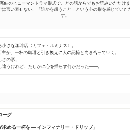
完結のヒューマンドラマ形式で、どの話からでもお読みいただけ
では言い表せない、「誰かを想うこと」という心の形を感じていた
す。
る小さな珈琲店〈カフェ・ルミナス〉。
の店主が、一杯の珈琲と引き換えに人の記憶と向き合っていく。
しさの形。
し違うけれど、たしかに心を揺らす何かだった――。
ローグ
が求める一杯を ― インフィナリー・ドリップ」